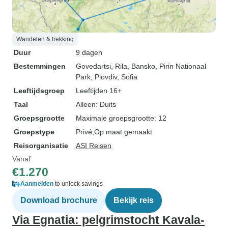
Wandelen & trekking
Duur
9 dagen
Bestemmingen
Govedartsi
, Rila
, Bansko
, Pirin Nationaal
Park
, Plovdiv
, Sofia
Leeftijdsgroep
Leeftijden 16+
Taal
Alleen: Duits
Groepsgrootte
Maximale groepsgrootte: 12
Groepstype
Privé
Op maat gemaakt
Reisorganisatie
ASI Reisen
Vanaf
€1.270
Aanmelden
to unlock savings
Download brochure
Bekijk reis
Via Egnatia: pelgrimstocht Kavala-