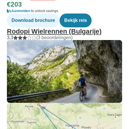
€203
Aanmelden
to unlock savings
Download brochure
Bekijk reis
Rodopi Wielrennen (Bulgarije)
3,3
(3 beoordelingen)