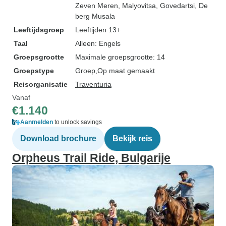
Zeven Meren
, Malyovitsa
, Govedartsi
, De
berg Musala
Leeftijdsgroep
Leeftijden 13+
Taal
Alleen: Engels
Groepsgrootte
Maximale groepsgrootte: 14
Groepstype
Groep
Op maat gemaakt
Reisorganisatie
Traventuria
Vanaf
€1.140
Aanmelden
to unlock savings
Download brochure
Bekijk reis
Orpheus Trail Ride, Bulgarije