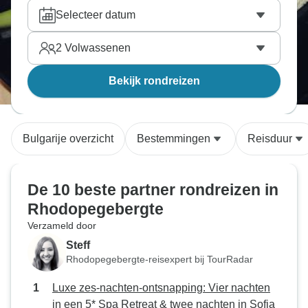
je naar de straatjes van Sofia en de charme van
Selecteer datum
Rila zal jullie beiden betoveren. Vind de tour naar
Rhodopegebergte die perfect is voor jullie tweetjes,
2
Volwassenen
reis samen en bekijk de wereld van dichtbij. Onze
reisexperts hebben alle tours doorzocht en hebben
Bekijk rondreizen
handmatig de beste
partner avontuurlijke tours
gekozen.
Bulgarije overzicht
Bestemmingen
Reisduur
De 10 beste partner rondreizen in
Rhodopegebergte
Verzameld door
Steff
Rhodopegebergte-reisexpert bij TourRadar
Luxe zes-nachten-ontsnapping: Vier nachten
in een 5* Spa Retreat & twee nachten in Sofia