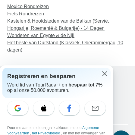
Mexico Rondreizen
gelegen, hadden we ook de rozen kunnen zien.
Fiets Rondreizen
b) Om de een of andere mysterieuze reden
Kastelen & Hoofdsteden van de Balkan (Servië,
ontbrak Arbanasi in het reisschema van onze
Hongarije, Roemenië & Bulgarije) - 14 Dagen
gids, hoewel het wel werd genoemd in de
Wonderen van Egypte & de Nijl
oorspronkelijke brochure die we van Tourradar
Het beste van Duitsland (Klassiek, Oberammergau, 10
hadden ontvangen. c) Het is me niet duidelijk wat
dagen)
het doel was om het Buzludzha Monument in de
tour op te nemen, of de plaats van Vanga.
Registreren en besparen
Word lid van TourRadar+ en
bespaar tot 7%
Hulp
op al onze 50.000 avonturen.
Neem contact met ons op
Nederland +31 858 881 876
E-mail: support@tourradar.com
Taal selecteren
EN
DE
ES
FR
NL
Copyright © TourRadar. Alle rechten voorbehouden.
Door me aan te melden, ga ik akkoord met de
Algemene
Juridische kennisgeving
Voorwaarden
,
het Privacybeleid
Privacybeleid
, en met het ontvangen van
Cookies