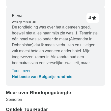
informatie over wat ik mee moest nemen erg
verwarrend. Er werd een hele lijst gegeven van
dingen die niet relevant waren voor een met een
Elena
4
voertuig ondersteunde fietstocht. Er werd
Was op reis in Juli
bijvoorbeeld aangeraden fietstassen mee te
De rondleiding was over het algemeen goed,
nemen, maar gezien de voertuigondersteuning
hoewel niet alles naar mijn zin was. 1. Tenminste
was dat duidelijk niet nodig. Iemand die minder
één hotel was zo onder de maat (Alexandra in
ervaring had met dit soort tochten zou misschien
Dobrinishte) dat ik moest verhuizen en uit eigen
onnodig dure fietstassen zijn gaan kopen - dat
zak moest betalen voor een ander hotel. Mijn
zou geldverspilling geweest zijn.
toegewezen kamer in Alexandra had een
bedmatras van een vreselijke kwaliteit, maar
meer nog, GEEN AIR CONDITIONER. Het was
Toon meer
ondraaglijk in de hitte van meer dan 93 graden F.
Het beste van Bulgarije rondreis
2. Ik zou willen dat het reisschema iets anders
was. a) De specifieke Thracische graftombe die
Meer over Rhodopegebergte
we bezochten was niet erg interessant, terwijl er
20 mijl verderop in Kazanlak een was met
Senioren
fresco's (of in ieder geval was er een fresco in het
Ontdek TourRadar
museum). Als Kazanlak op onze route had