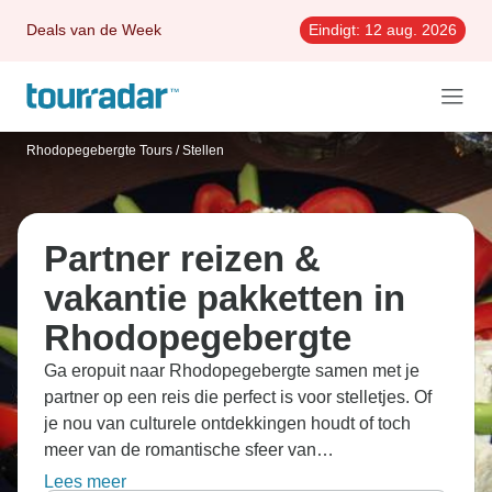
Deals van de Week
Eindigt:
12 aug. 2026
Rhodopegebergte Tours
/
Stellen
Partner reizen &
vakantie pakketten in
Rhodopegebergte
Ga eropuit naar Rhodopegebergte samen met je
partner op een reis die perfect is voor stelletjes. Of
je nou van culturele ontdekkingen houdt of toch
meer van de romantische sfeer van
Rhodopegebergte wil genieten, de reizen brengen
Lees meer