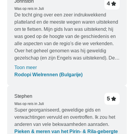
Johnston
4
Was op reis in Juli
De tocht ging over een zeer indrukwekkend
platteland en de meeste wegen waren uitstekend
om te fietsen. Mijn gids Ivan was uitstekend; hij
was goed op de hoogte van de geschiedenis en
alle aspecten van de regio's die we verkenden.
Over het geheel genomen was hij geweldig
gezelschap (en zijn Engels was uitstekend). De
enige problemen die ik ondervond, hadden te
Toon meer
maken met de informatie die vóór de reis
Rodopi Wielrennen (Bulgarije)
gegeven was. Ten eerste de pick-up op de
luchthaven van Sofia: mijn informatie was dat een
OK taxi zou zorgen voor de pick-up en de
Stephen
5
aflevering bij het hotel. Ik verwachtte door een
Was op reis in Juli
OK-taximedewerker te worden opgewacht op het
Super georganiseerd, geweldige gids en
vliegveld; het bleek echter dat ik zelf de OK-
verwachtingen vervuld en overtroffen. Ik zou het
taxistand moest vinden en om taxi moest vragen -
anderen van vele bekwaamheden aanraden.
dat moet u duidelijk maken. Ten tweede was de
Pieken & meren van het Pirin- & Rila-gebergte