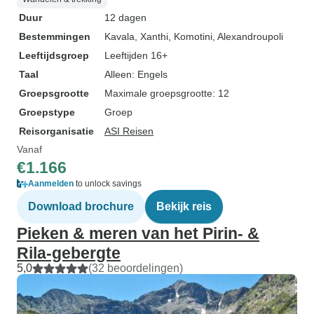
Duur
12 dagen
Bestemmingen
Kavala
, Xanthi
, Komotini
, Alexandroupoli
Leeftijdsgroep
Leeftijden 16+
Taal
Alleen: Engels
Groepsgrootte
Maximale groepsgrootte: 12
Groepstype
Groep
Reisorganisatie
ASI Reisen
Vanaf
€1.166
Aanmelden
to unlock savings
Download brochure
Bekijk reis
Pieken & meren van het Pirin- &
Rila-gebergte
5,0
(32 beoordelingen)