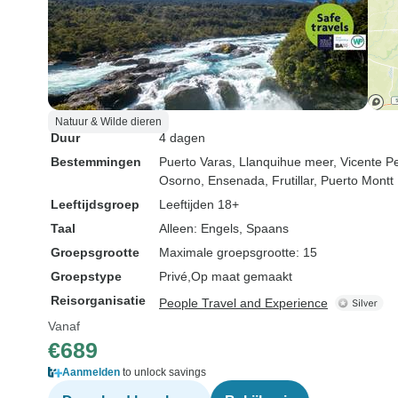
Natuur & Wilde dieren
Duur
4 dagen
Bestemmingen
Puerto Varas
, Llanquihue meer
, Vicente P
Osorno
, Ensenada
, Frutillar
, Puerto Montt
Leeftijdsgroep
Leeftijden 18+
Taal
Alleen: Engels, Spaans
Groepsgrootte
Maximale groepsgrootte: 15
Groepstype
Privé
Op maat gemaakt
Reisorganisatie
People Travel and Experience
Vanaf
€689
Aanmelden
to unlock savings