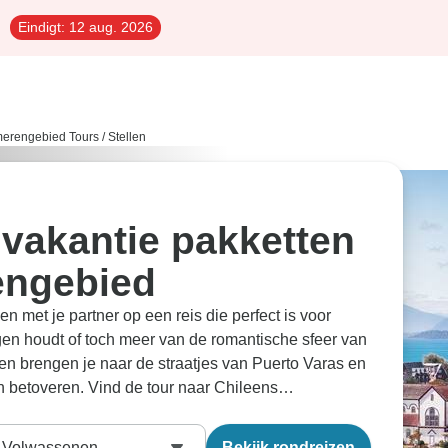
Eindigt:
12 aug. 2026
merengebied Tours
/
Stellen
 vakantie pakketten
engebied
met je partner op een reis die perfect is voor
ingen houdt of toch meer van de romantische sfeer van
en brengen je naar de straatjes van Puerto Varas en
n betoveren. Vind de tour naar Chileens
jes, reis samen en bekijk de wereld van dichtbij.
cht en hebben handmatig de beste
partner
Volwassenen
Bekijk rondreizen