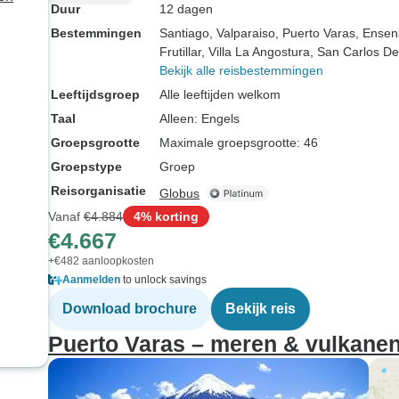
Duur
12 dagen
Bestemmingen
Santiago
, Valparaiso
, Puerto Varas
, Ense
Frutillar
, Villa La Angostura
, San Carlos De
Bekijk alle reisbestemmingen
Leeftijdsgroep
Alle leeftijden welkom
Taal
Alleen: Engels
Groepsgrootte
Maximale groepsgrootte: 46
Groepstype
Groep
Reisorganisatie
Globus
Vanaf
€4.884
4% korting
€4.667
+€482 aanloopkosten
Aanmelden
to unlock savings
Download brochure
Bekijk reis
Puerto Varas – meren & vulkanen