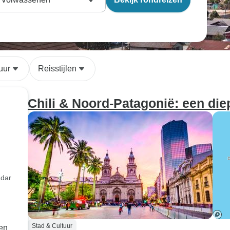
uur
Reisstijlen
Chili & Noord-Patagonië: een di
adar
Stad & Cultuur
en