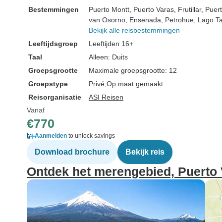
Bestemmingen
Puerto Montt
, Puerto Varas
, Frutillar
, Puer
van Osorno
, Ensenada
, Petrohue
, Lago T
Bekijk alle reisbestemmingen
Leeftijdsgroep
Leeftijden 16+
Taal
Alleen: Duits
Groepsgrootte
Maximale groepsgrootte: 12
Groepstype
Privé
Op maat gemaakt
Reisorganisatie
ASI Reisen
Vanaf
€770
Aanmelden
to unlock savings
Download brochure
Bekijk reis
Ontdek het merengebied, Puerto