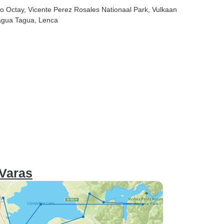
to Octay
, Vicente Perez Rosales Nationaal Park
, Vulkaan
agua Tagua
, Lenca
 Varas