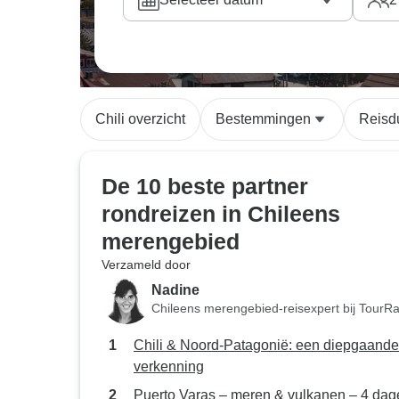
avontuurlijke vakanties
gekozen.
Chili overzicht
Bestemmingen
Reisd
De 10 beste partner
rondreizen in Chileens
merengebied
Verzameld door
Nadine
Chileens merengebied-reisexpert bij TourR
Chili & Noord-Patagonië: een diepgaande
verkenning
Puerto Varas – meren & vulkanen – 4 dag