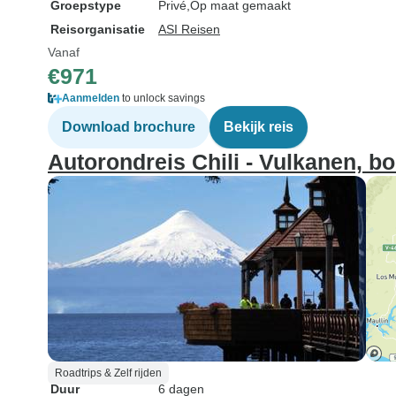
Groepstype
Privé
Op maat gemaakt
Reisorganisatie
ASI Reisen
Vanaf
€971
Aanmelden
to unlock savings
Download brochure
Bekijk reis
Autorondreis Chili - Vulkanen, b
Roadtrips & Zelf rijden
Duur
6 dagen