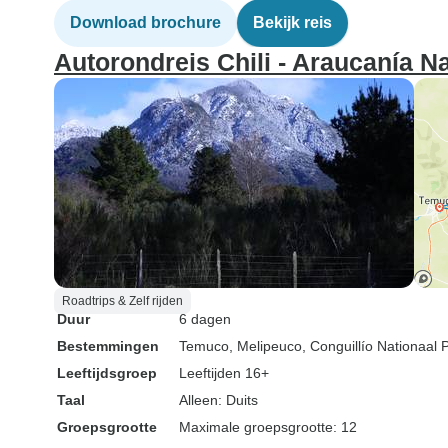
Download brochure
Bekijk reis
Autorondreis Chili - Araucanía Na
Roadtrips & Zelf rijden
Duur
6 dagen
Bestemmingen
Temuco
, Melipeuco
, Conguillío Nationaal 
Leeftijdsgroep
Leeftijden 16+
Taal
Alleen: Duits
Groepsgrootte
Maximale groepsgrootte: 12