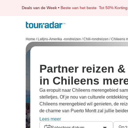
Deals van de Week
•
Beste van het beste
Tot 50% Korting
Home
/
Latijns-Amerika -rondreizen
/
Chili-rondreizen
/
Chileens 
Partner reizen &
in Chileens mer
Ga eropuit naar Chileens merengebied samen 
stelletjes. Of je nou van culturele ontdekk
Chileens merengebied wil genieten, de reiz
de charme van Puerto Montt zal jullie beide
merengebied die perfect is voor jullie tweet
Lees meer
Onze reisexperts hebben alle tours doorzo
Selecteer datum
2