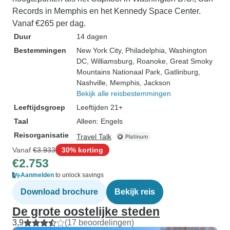
Records in Memphis en het Kennedy Space Center.
Vanaf €265 per dag.
Duur
14 dagen
Bestemmingen
New York City
, Philadelphia
, Washington
DC
, Williamsburg
, Roanoke
, Great Smoky
Mountains Nationaal Park
, Gatlinburg
,
Nashville
, Memphis
, Jackson
Bekijk alle reisbestemmingen
Leeftijdsgroep
Leeftijden 21+
Taal
Alleen: Engels
Reisorganisatie
Travel Talk
Vanaf
€3.933
30% korting
€2.753
Aanmelden
to unlock savings
Download brochure
Bekijk reis
De grote oostelijke steden
3,9
(17 beoordelingen)