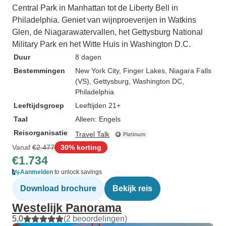
Central Park in Manhattan tot de Liberty Bell in
Philadelphia. Geniet van wijnproeverijen in Watkins
Glen, de Niagarawatervallen, het Gettysburg National
Military Park en het Witte Huis in Washington D.C.
Duur
8 dagen
Bestemmingen
New York City
, Finger Lakes
, Niagara Falls
(VS)
, Gettysburg
, Washington DC
,
Philadelphia
Leeftijdsgroep
Leeftijden 21+
Taal
Alleen: Engels
Reisorganisatie
Travel Talk
Vanaf
€2.477
30% korting
€1.734
Aanmelden
to unlock savings
Download brochure
Bekijk reis
Westelijk Panorama
5,0
(2 beoordelingen)