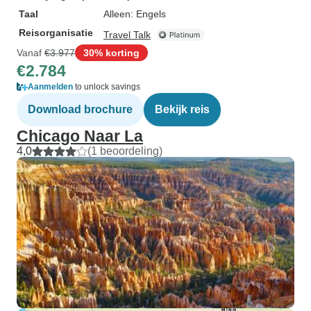
Taal
Alleen: Engels
Reisorganisatie
Travel Talk
Vanaf
€3.977
30% korting
€2.784
Aanmelden
to unlock savings
Download brochure
Bekijk reis
Chicago Naar La
4,0
(1 beoordeling)