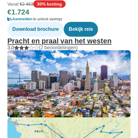
Vanaf
€2.463
30% korting
€1.724
Aanmelden
to unlock savings
Download brochure
Bekijk reis
Pracht en praal van het westen
3,0
(2 beoordelingen)