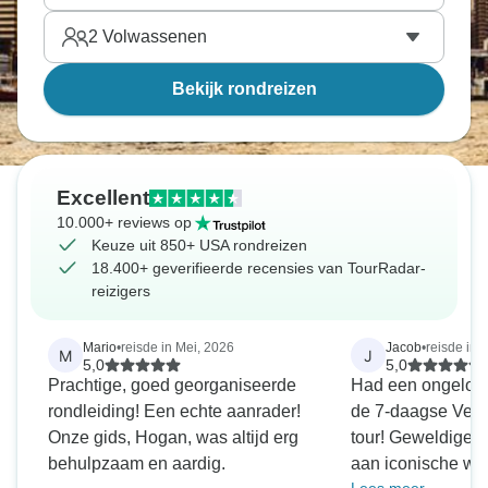
2
Volwassenen
Bekijk rondreizen
Excellent
10.000+ reviews op
Keuze uit 850+ USA rondreizen
18.400+ geverifieerde recensies van TourRadar-
reizigers
Mario
•
reisde in Mei, 2026
Jacob
•
reisde in 
M
J
5,0
5,0
Prachtige, goed georganiseerde
Had een ongeloofl
rondleiding! Een echte aanrader!
de 7-daagse Vega
Onze gids, Hogan, was altijd erg
tour! Geweldige 
behulpzaam en aardig.
aan iconische wa