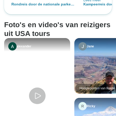
Lees meer
andere activiteit
Rondreis door de nationale parken
Kampeerreis door 
supervriendelijke
van de Southwest - Grand Canyon -
parken van de Sou
informatieve sfee
7 dagen
Canyon - 7 dagen
Joe!
Foto's en video's van reizigers
uit USA tours
alexander
Jane
Hoogtepunten van Route
R
Ricky