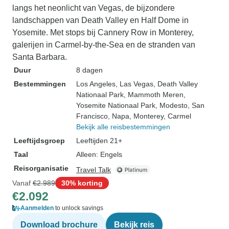
langs het neonlicht van Vegas, de bijzondere
landschappen van Death Valley en Half Dome in
Yosemite. Met stops bij Cannery Row in Monterey,
galerijen in Carmel-by-the-Sea en de stranden van
Santa Barbara.
Duur
8 dagen
Bestemmingen
Los Angeles
, Las Vegas
, Death Valley
Nationaal Park
, Mammoth Meren
,
Yosemite Nationaal Park
, Modesto
, San
Francisco
, Napa
, Monterey
, Carmel
Bekijk alle reisbestemmingen
Leeftijdsgroep
Leeftijden 21+
Taal
Alleen: Engels
Reisorganisatie
Travel Talk
Vanaf
€2.989
30% korting
€2.092
Aanmelden
to unlock savings
Download brochure
Bekijk reis