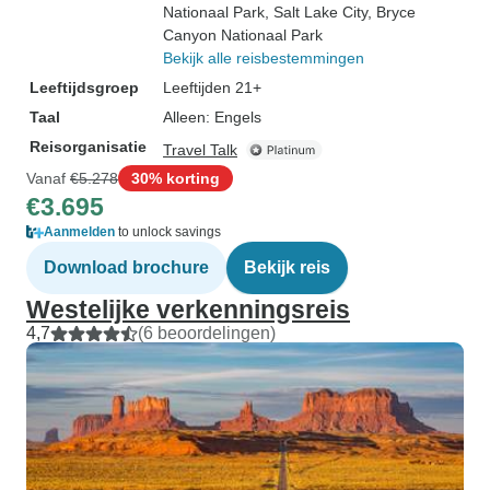
Nationaal Park
, Salt Lake City
, Bryce
Canyon Nationaal Park
Bekijk alle reisbestemmingen
Leeftijdsgroep
Leeftijden 21+
Taal
Alleen: Engels
Reisorganisatie
Travel Talk
Vanaf
€5.278
30% korting
€3.695
Aanmelden
to unlock savings
Download brochure
Bekijk reis
Westelijke verkenningsreis
4,7
(6 beoordelingen)