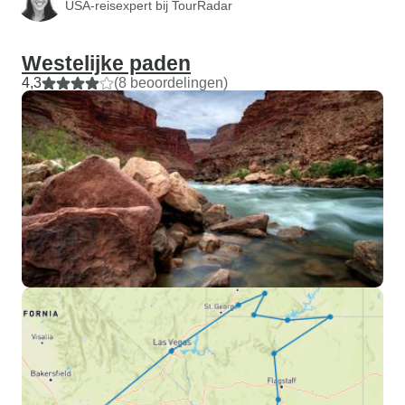
USA-reisexpert bij TourRadar
Westelijke paden
4,3
(8 beoordelingen)