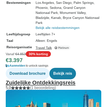
Bestemmingen
Los Angeles
, San Diego
, Palm Springs
,
Phoenix
, Sedona
, Grand Canyon
Nationaal Park
, Monument Valley
,
Bladzijde
, Kanab
, Bryce Canyon Nationaal
Park
Bekijk alle reisbestemmingen
Leeftijdsgroep
Leeftijden 7+
Taal
Alleen: Engels
Reisorganisatie
Travel Talk
Vanaf
€4.853
30% korting
€3.397
Aanmelden
to unlock savings
Download brochure
Bekijk reis
Zuidelijke Ontdekkingsreis
5,0
(1 beoordeling)