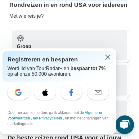
Rondreizen in en rond USA voor iedereen
Met wie reis je?
Groep
815 rondreizen in USA
Registreren en besparen
Word lid van TourRadar+ en
bespaar tot 7%
op al onze 50.000 avonturen.
Kleine groep
277 rondreizen in USA
Door me aan te melden, ga ik akkoord met de
Algemene
Privé / Op maat gemaakt
Voorwaarden
,
het Privacybeleid
, en met het ontvangen van
59 rondreizen in USA
marketingmails.
De beste reizen rond USA voor al jouw