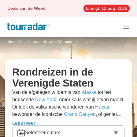
Deals van de Week
Eindigt:
12 aug. 2026
Noord-Amerika-rondreizen
/
USA-rondreizen
Rondreizen in de
Verenigde Staten
Van de afgelegen wildernis van
Alaska
tot het
bruisende
New York
, Amerika is wat jij ervan maakt.
Ontdek de vulkanische wonderen van
Hawaï
,
bewonder de iconische
Grand Canyon
, of geniet
van een relaxte cruise langs
de Mississippi
. De
Lees meer
Verenigde Staten is een adembenemend avontuur
Selecteer datum
het gehele jaar door.