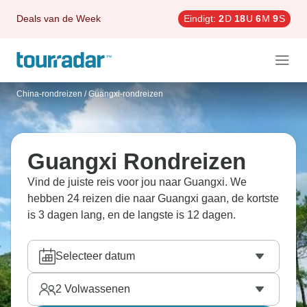
Deals van de Week
Eindigt:
2
D
18
U
6
M
8
S
China-rondreizen
/
Guangxi-rondreizen
Guangxi Rondreizen
Vind de juiste reis voor jou naar Guangxi. We
hebben 24 reizen die naar Guangxi gaan, de kortste
is 3 dagen lang, en de langste is 12 dagen.
Selecteer datum
2
Volwassenen