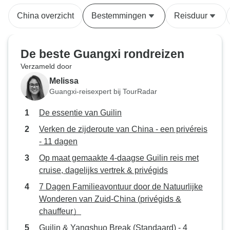
genoten. Mis de 
China overzicht
Bestemmingen
Reisduur
een opgevoerd op
een meer met kleu
lichtshows. En d
De beste Guangxi rondreizen
- met geweldige li
Verzameld door
hotels waren uits
Melissa
eten heerlijk. Pro
Guangxi-reisexpert bij TourRadar
Een must voor alle
De essentie van Guilin
Verken de zijderoute van China - een privéreis
- 11 dagen
Op maat gemaakte 4-daagse Guilin reis met
cruise, dagelijks vertrek & privégids
7 Dagen Familieavontuur door de Natuurlijke
Wonderen van Zuid-China (privégids &
chauffeur）
Guilin & Yangshuo Break (Standaard) - 4