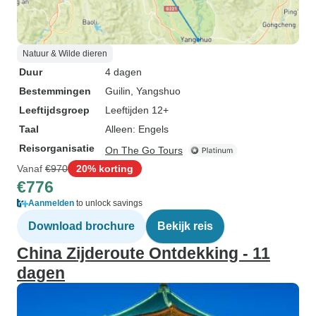
Natuur & Wilde dieren
Duur
4 dagen
Bestemmingen
Guilin
, Yangshuo
Leeftijdsgroep
Leeftijden 12+
Taal
Alleen: Engels
Reisorganisatie
On The Go Tours
Vanaf
€970
20% korting
€776
Aanmelden
to unlock savings
Download brochure
Bekijk reis
China Zijderoute Ontdekking - 11
dagen