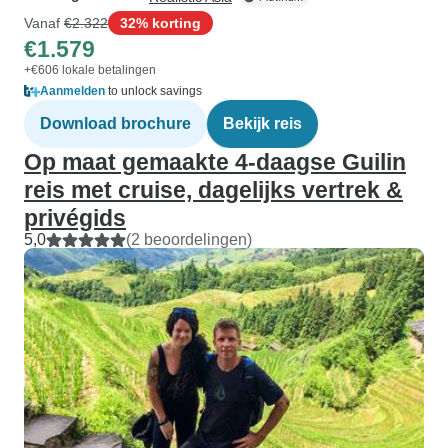
Vanaf
€2.322
32% korting
€1.579
+€606 lokale betalingen
Aanmelden
to unlock savings
Download brochure
Bekijk reis
Op maat gemaakte 4-daagse Guilin
reis met cruise, dagelijks vertrek &
privégids
5,0
(2 beoordelingen)