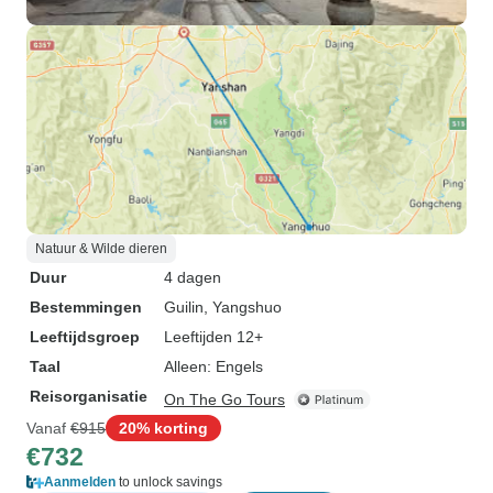
Natuur & Wilde dieren
Duur
4 dagen
Bestemmingen
Guilin
, Yangshuo
Leeftijdsgroep
Leeftijden 12+
Taal
Alleen: Engels
Reisorganisatie
On The Go Tours
Vanaf
€915
20% korting
€732
Aanmelden
to unlock savings