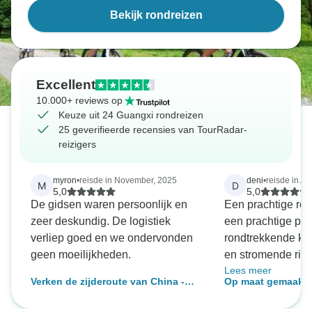
Bekijk rondreizen
Excellent
10.000+ reviews op
Keuze uit 24 Guangxi rondreizen
25 geverifieerde recensies van TourRadar-
reizigers
myron
•
reisde in November, 2025
deni
•
reisde in Ap
M
D
5,0
5,0
De gidsen waren persoonlijk en
Een prachtige rond
zeer deskundig. De logistiek
een prachtige ple
verliep goed en we ondervonden
rondtrekkende kal
geen moeilijkheden.
en stromende rivi
Lees meer
gidsen Lily en Ja
Verken de zijderoute van China -
Op maat gemaakte
kennis van zaken
een privéreis - 11 dagen
reis met cruise, da
Engels en zorgde
&amp; privégids