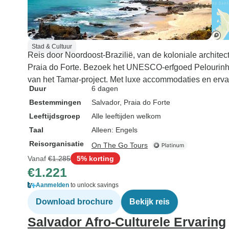
Stad & Cultuur
Reis door Noordoost-Brazilië, van de koloniale architec
Praia do Forte. Bezoek het UNESCO-erfgoed Pelourinho
van het Tamar-project. Met luxe accommodaties en erva
Duur
6 dagen
Bestemmingen
Salvador
, Praia do Forte
Leeftijdsgroep
Alle leeftijden welkom
Taal
Alleen: Engels
Reisorganisatie
On The Go Tours
Vanaf
€1.285
5% korting
€1.221
Aanmelden
to unlock savings
Download brochure
Bekijk reis
Salvador Afro-Culturele Ervaring