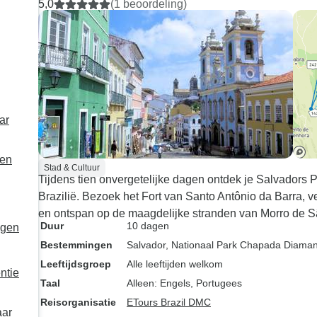
5,0
(1 beoordeling)
haar diensten graag aan.
ar
gen
Stad & Cultuur
Tijdens tien onvergetelijke dagen ontdek je Salvadors
Brazilië. Bezoek het Fort van Santo Antônio da Barra, ve
en ontspan op de maagdelijke stranden van Morro de S
Duur
10 dagen
agen
Bestemmingen
Salvador
, Nationaal Park Chapada Diaman
Leeftijdsgroep
Alle leeftijden welkom
ntie
Taal
Alleen: Engels, Portugees
Reisorganisatie
ETours Brazil DMC
aar