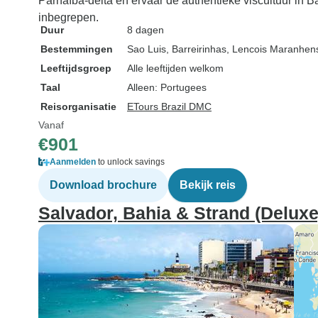
Parnaíba-delta en ervaar de authentieke viscultuur in B
inbegrepen.
Duur
8 dagen
Bestemmingen
Sao Luis
, Barreirinhas
, Lencois Maranhen
Leeftijdsgroep
Alle leeftijden welkom
Taal
Alleen: Portugees
Reisorganisatie
ETours Brazil DMC
Vanaf
€901
Aanmelden
to unlock savings
Download brochure
Bekijk reis
Salvador, Bahia & Strand (Deluxe