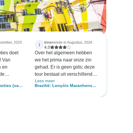
ecember, 2025
Inna
•
reisde in Augustus, 2026
I
4,0
ties doet
Over het algemeen hebben
! Van
we het prima naar onze zin
s en
gehad. Er is geen gids; deze
de
tour bestaat uit verschillende
Lees meer
kust, elk
activiteiten die door lokale
moties (van
Brazilië: Lençóis Maranhenses
agisch.
aanbieders worden
aleza)
– Barreirinhas, Atins &amp;
geregeld -
georganiseerd. De duinen en
Santo Amaro – 5 dagen
ervoer en
lagunes zijn prachtig.
n
aring!