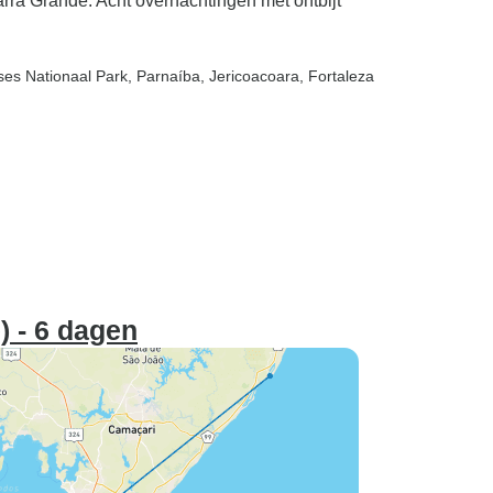
arra Grande. Acht overnachtingen met ontbijt
ses Nationaal Park
, Parnaíba
, Jericoacoara
, Fortaleza
) - 6 dagen