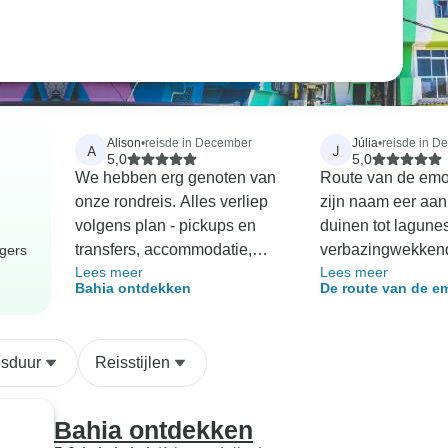
Alison
•
reisde in December
Júlia
•
reisde in D
A
J
5,0
5,0
We hebben erg genoten van
Route van de emo
onze rondreis. Alles verliep
zijn naam eer aan
volgens plan - pickups en
duinen tot lagune
transfers, accommodatie,
verbazingwekken
igers
Lees meer
Lees meer
geweldige tours en gidsen.
uitzichten over de 
Bahia ontdekken
De route van de e
De plaatsen die we
moment voelde m
São Luis naar Fort
bezochten waren geweldig.
Alles was perfect 
De communicatie met Daria
accommodaties, v
isduur
Reisstijlen
van E-tours was uitstekend,
tours. Het was ee
ze reageerde altijd snel en
onvergetelijke erv
paste de tour aan onze
Bahia ontdekken
wensen aan. We bevelen