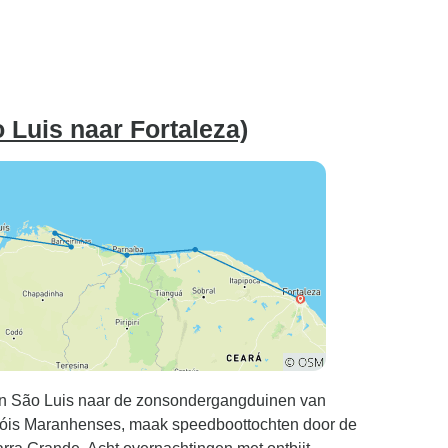
 Luis naar Fortaleza)
n in São Luis naar de zonsondergangduinen van
nçóis Maranhenses, maak speedboottochten door de