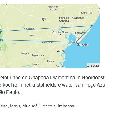
 Pelourinho en Chapada Diamantina in Noordoost-
rkoel je in het kristalheldere water van Poço Azul
ão Paulo.
tina
, Igatu
, Mucugê
, Lencois
, Imbassai