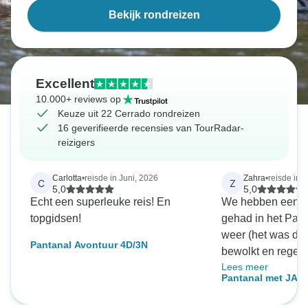
Bekijk rondreizen
Excellent
10.000+ reviews op
Keuze uit 22 Cerrado rondreizen
16 geverifieerde recensies van TourRadar-
reizigers
Carlotta
•
reisde in Juni, 2026
Zahra
•
reisde in J
C
Z
5,0
5,0
Echt een superleuke reis! En
We hebben een ge
topgidsen!
gehad in het Pant
weer (het was de h
Pantanal Avontuur 4D/3N
bewolkt en regend
Lees meer
zeker niet aan de 
Pantanal met JAG
We hebben onze 
half mei tot nove
kajaktochten en s