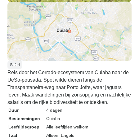
maaltijden! De gidsen waren
geweldig en desk
aan Ney, CJ, Pep
ons bij onze activ
begeleid. Ney en
vooral geweldig i
zeldzame/moeilijk
(bijv. grote potoo
vleermuizen, enz.). De wifi wer
Safari
helaas het grootst
Reis door het Cerrado-ecosysteem van Cuiaba naar de
niet vanwege een 
UeSo-pousada. Spot wilde dieren langs de
Omdat het weeke
Transpantaneira-weg naar Porto Jofre, waar jaguars
het niet snel repa
leven. Maak wandelingen bij zonsopgang en nachtelijke
zo erg, want ik v
safari's om de rijke biodiversiteit te ontdekken.
even offline te zi
Duur
4 dagen
zussen en ouders
Bestemmingen
Cuiaba
bezorgd dat ze d
Leeftijdsgroep
Alle leeftijden welkom
missen. Mijn zus s
Taal
Alleen: Engels
resort satellietint