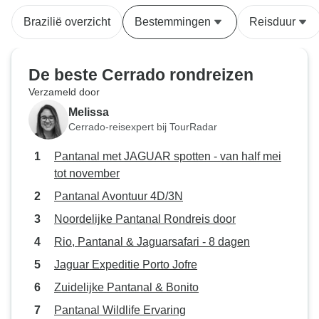
tijdens de eerste 
Brazilië overzicht
Bestemmingen
Reisduur
regende, dus alle
de laatste dag re
konden we onze l
De beste Cerrado rondreizen
niet doen, maar da
Verzameld door
want we hadden al
Melissa
dagen ervoor al 
Cerrado-reisexpert bij TourRadar
op het punt om on
wandelingen nog 
Pantanal met JAGUAR spotten - van half mei
voordat we 's mid
tot november
vliegveld vertrokken
Pantanal Avontuur 4D/3N
communicatie me
reisorganisatie v
Noordelijke Pantanal Rondreis door
werden toegevoe
Rio, Pantanal & Jaguarsafari - 8 dagen
WhatsApp-groep,
Jaguar Expeditie Porto Jofre
communicatie een
maakte. Daar dee
Zuidelijke Pantanal & Bonito
belangrijke reisin
Pantanal Wildlife Ervaring
beantwoordden ze