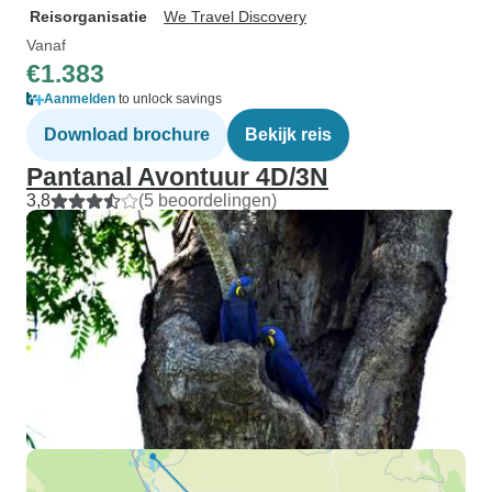
installeert voor e
Reisorganisatie
We Travel Discovery
betrouwbaardere verb
Vanaf
geen garantie dat
€1.383
zouden zien, maa
Aanmelden
to unlock savings
wel 3 (of 4?) gez
Download brochure
Bekijk reis
4 uur dat we in he
Pantanal Avontuur 4D/3N
tijdens de bootsafa
Dat is dus gemidd
3,8
(5 beoordelingen)
en dat is zeker v
hadden verwach
DICHTBIJ ze, we 
jagen (die spron
in het water!) en
super dicht langs de bo
was het een onver
Heel, heel, heel 
jullie gastvrijheid!