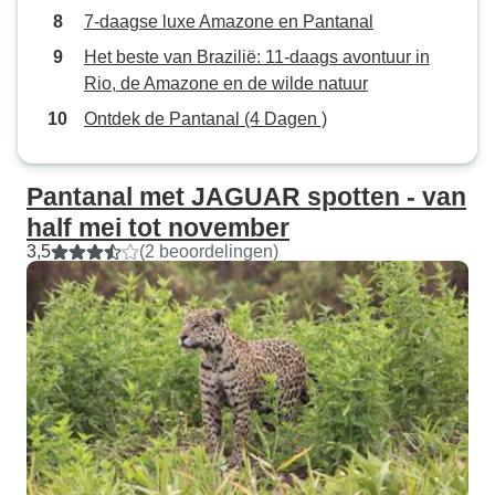
7-daagse luxe Amazone en Pantanal
snel. Ze hielden 
onze speciale ver
Het beste van Brazilië: 11-daags avontuur in
auto die groot g
Rio, de Amazone en de wilde natuur
onze bagage, die
Ontdek de Pantanal (4 Dagen )
De lunchpakkette
wel wat meer varia
gebruiken, voora
Pantanal met JAGUAR spotten - van
voor het ontbijt a
half mei tot november
hetzelfde moesten
3,5
(2 beoordelingen)
was ondanks onz
dieetbeperkingen 
Het keukenperson
rekening met ons
te lunchen, omda
onze vlucht terug
moesten halen. H
voor het inwillig
verzoeken en voor