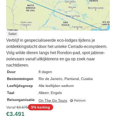
Safari
Verblijf in gespecialiseerde eco-lodges tijdens je
ontdekkingstocht door het unieke Cerrado-ecosysteem.
Volg wilde dieren langs het Rondon-pad, spot jabiroe-
ooievaars vanaf uitkijktorens en ga op zoek naar
nachtdieren.
Duur
8 dagen
Bestemmingen
Rio de Janeiro
, Pantanal
, Cuiaba
Leeftijdsgroep
Alle leeftijden welkom
Taal
Alleen: Engels
Reisorganisatie
On The Go Tours
Vanaf
€3.675
5% korting
€3.491