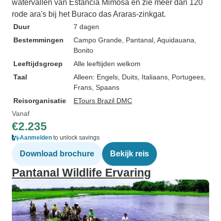
watervallen van Estância Mimosa en zie meer dan 120
rode ara's bij het Buraco das Araras-zinkgat.
Duur
7 dagen
Bestemmingen
Campo Grande
, Pantanal
, Aquidauana
,
Bonito
Leeftijdsgroep
Alle leeftijden welkom
Taal
Alleen: Engels, Duits, Italiaans, Portugees,
Frans, Spaans
Reisorganisatie
ETours Brazil DMC
Vanaf
€2.235
Aanmelden
to unlock savings
Download brochure
Bekijk reis
Pantanal Wildlife Ervaring