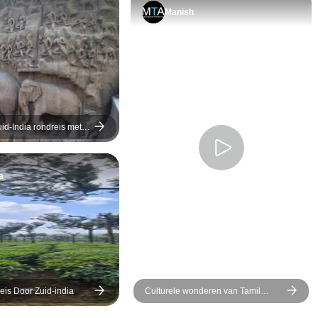
theeplantages v
Manish
waren charmant.
bezichtigen en K
dansen waren cu
verrijkend. Een ve
een woonboot in
was ontspannen
Sommige hotels
id-India rondreis met
soptie Kovalam
middelmatig en 
autoritten waren
a
vermoeiend. Gid
vriendelijk. Al m
het een gedenk
reis met een goe
eis Door Zuid-india
Culturele wonderen van Tamil
Nadu &amp; de stranden van
Andaman Eilanden