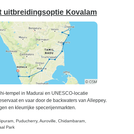
t uitbreidingsoptie Kovalam
shi-tempel in Madurai en UNESCO-locatie
eservaat en vaar door de backwaters van Alleppey.
ngen en kleurrijke specerijenmarkten.
lipuram
, Puducherry
, Auroville
, Chidambaram
,
aal Park