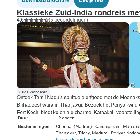
Download brochure
Bekijk reis
Klassieke Zuid-India rondreis me
4,6
(5 beoordelingen)
Oude Wonderen
Ontdek Tamil Nadu's spirituele erfgoed met de Meenak
Brihadeeshwara in Thanjavur. Bezoek het Periyar-wildr
Fort Kochi biedt koloniale charme, Kathakali-voorstelli
Duur
12 dagen
Bestemmingen
Chennai (Madras)
, Kanchipuram
, Mahaba
Thanjavur
, Trichy
, Madurai
, Periyar Nation
Bekijk alle reisbestemmingen