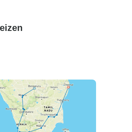
uitstekend. Eén nacht op de
woonboot was ruim voldoende;
let wel dat er geen wifi is. Het
eten was uitstekend. WTX
eizen
stond altijd voor ons klaar, en
we bedanken hen voor hun
steun.