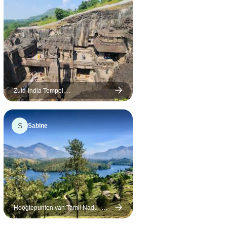
an Coonoor
wordt strikt gehandhaafd).
 Cochin
Krishna’s Butterball (Vaan Irai
athakali
Kal) in
ltureel
Mamallapuram/Mahabalipuram
rblijf in
is ook uitzonderlijk en een
 Alleppey
andere must-see. Onze
d.
chauffeur, meneer Umesh, was
 waren
Zuid-India Tempel,
betrouwbaar, behulpzaam en
Heuvellandschap & Paleizen
de lange
bovenal een veilige chauffeur,
en de auto was nieuw en ruim
S
Sabine
sen waren
genoeg. Belangrijk, want op
et al was
sommige dagen zit je vele uren
waardige
in de auto. Zoals altijd waren
de service.
de hotels erg wisselend,
sommige lagen op een
onhandige plek. Ik raad aan
om een upgrade te overwegen.
Hoogtepunten van Tamil Nadu -
Het ontbijt was altijd
Zuid-India