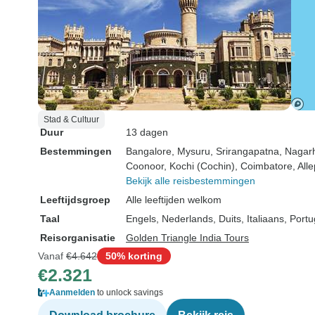
Stad & Cultuur
Duur
13 dagen
Bestemmingen
Bangalore
, Mysuru
, Srirangapatna
, Nagar
Coonoor
, Kochi (Cochin)
, Coimbatore
, All
Bekijk alle reisbestemmingen
Leeftijdsgroep
Alle leeftijden welkom
Taal
Engels, Nederlands, Duits, Italiaans, Por
Reisorganisatie
Golden Triangle India Tours
Vanaf
€4.642
50% korting
€2.321
Aanmelden
to unlock savings