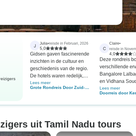
Julia
•
reisde in Februari, 2026
Claire
•
J
C
5,0
reisde in Novem
Gidsen gaven fascinerende
4,0
Deze rondreis b
inzichten in de cultuur en
verschillende er
geschiedenis van de regio.
Bangalore Lalb
De hotels waren redelijk,
eizigers
en Vidhana Sou
Lees meer
met goede service en goed
Grote Rondreis Door Zuid-
Lees meer
leuk. Mysore Pa
eten, maar je kunt beter
Doorreis door Ker
india
Brindavan Gard
upgraden voor meer
indrukwekkend.
comfort. De chauffeur was
Nagarhole safari
beleefd en altijd
olifanten en hert
beschikbaar om te helpen.
izigers uit Tamil Nadu tours
Wayanad en Oot
Een goed afgeronde reis
schilderachtig. 
door Zuid-India.