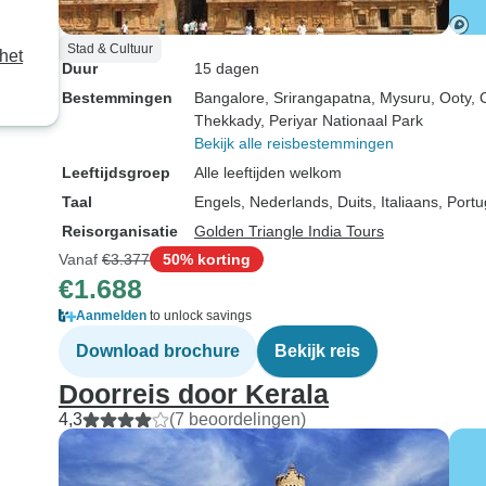
Stad & Cultuur
het
Duur
15 dagen
Bestemmingen
Bangalore
, Srirangapatna
, Mysuru
, Ooty
, 
Thekkady
, Periyar Nationaal Park
Bekijk alle reisbestemmingen
Leeftijdsgroep
Alle leeftijden welkom
Taal
Engels, Nederlands, Duits, Italiaans, Por
Reisorganisatie
Golden Triangle India Tours
Vanaf
€3.377
50% korting
€1.688
Aanmelden
to unlock savings
Download brochure
Bekijk reis
Doorreis door Kerala
4,3
(7 beoordelingen)