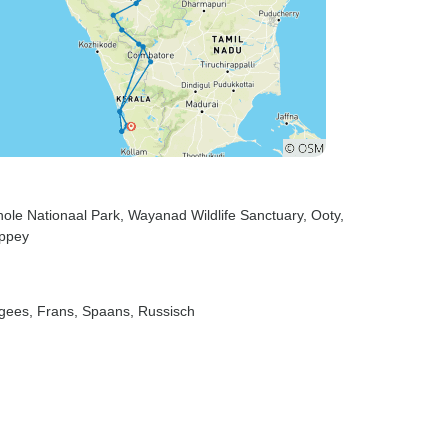
hole Nationaal Park
, Wayanad Wildlife Sanctuary
, Ooty
,
eppey
tugees, Frans, Spaans, Russisch