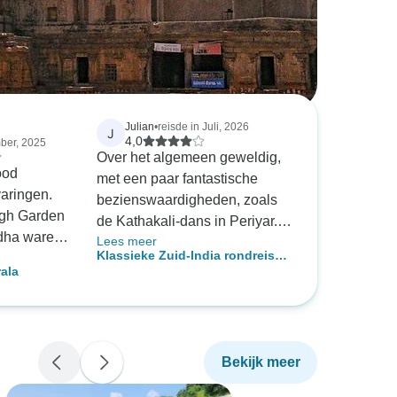
Julian
•
reisde in Juli, 2026
J
4,0
ber, 2025
Over het algemeen geweldig,
ood
met een paar fantastische
varingen.
bezienswaardigheden, zoals
agh Garden
de Kathakali-dans in Periyar.
dha waren
Lees meer
Dit mag je echt niet missen! De
Klassieke Zuid-India rondreis
lace en
verschillende tempels zijn
ala
met uitbreidingsoptie Kovalam
ens waren
buitengewoon en heel
 Op
indrukwekkend. Let op: niet-
 kon je
hindoes mogen sommige
en zien.
tempels die op de tour staan,
Bekijk meer
y waren
zoals Raj Gopuran en Sri
De
Ranganathaswahy, niet in (dit