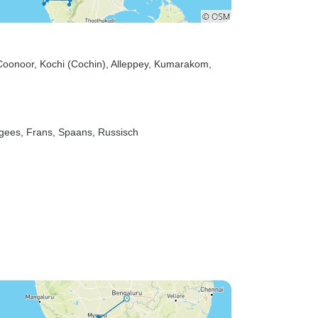
Coonoor
, Kochi (Cochin)
, Alleppey
, Kumarakom
,
tugees, Frans, Spaans, Russisch