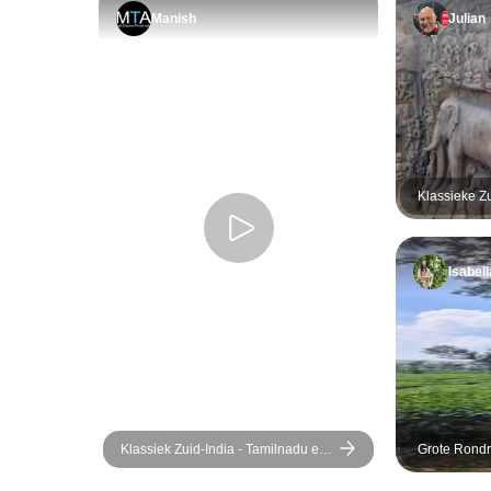
Manish
Julian
Klassieke Zu
uitbreiding
Isabell
Klassiek Zuid-India - Tamilnadu en
Grote Rondr
Kerala