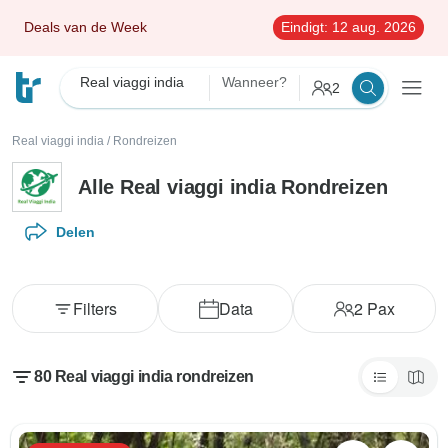
Deals van de Week
Eindigt:
12 aug. 2026
Real viaggi india
Wanneer?
2
Real viaggi india
/
Rondreizen
Alle Real viaggi india Rondreizen
Delen
Filters
Data
2
Pax
80 Real viaggi india rondreizen