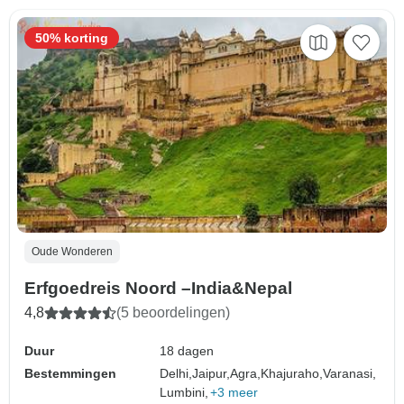
50% korting
Oude Wonderen
Erfgoedreis Noord –India&Nepal
4,8
(5 beoordelingen)
Duur
18 dagen
Bestemmingen
Delhi,
Jaipur,
Agra,
Khajuraho,
Varanasi,
Lumbini,
+3 meer