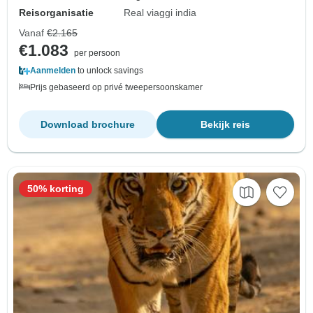
Reisorganisatie
Real viaggi india
Vanaf
€2.165
€1.083
per persoon
Aanmelden
to unlock savings
Prijs gebaseerd op privé tweepersoonskamer
Download brochure
Bekijk reis
50% korting