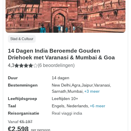
Stad & Cultuur
14 Dagen India Beroemde Gouden
Driehoek met Varanasi & Mumbai & Goa
4,3
(6 beoordelingen)
Duur
14 dagen
Bestemmingen
New Delhi,
Agra,
Jaipur,
Varanasi,
Sarnath,
Mumbai,
+3 meer
Leeftijdsgroep
Leeftijden 10+
Taal
Engels, Nederlands,
+6 meer
Reisorganisatie
Real viaggi india
Vanaf
€5.197
€2.598
per persoon