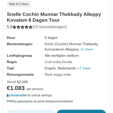
Stad & Cultuur
Snelle Cochin Munnar Thekkady Alleppy
Kovalam 8 Dagen Tour
5,0
(10 beoordelingen)
Duur
8 dagen
Bestemmingen
Kochi (Cochin),
Munnar,
Thekkady,
Kumarakom,
Alleppey,
+2 meer
Leeftijdsgroep
Alle leeftijden welkom
Regio
Zuid-India
Kerala
Taal
Engels, Nederlands,
+7 meer
Reisorganisatie
Real viaggi india
Vanaf
€2.165
€1.083
per persoon
Aanmelden
to unlock savings
Prijs gebaseerd op privé tweepersoonskamer