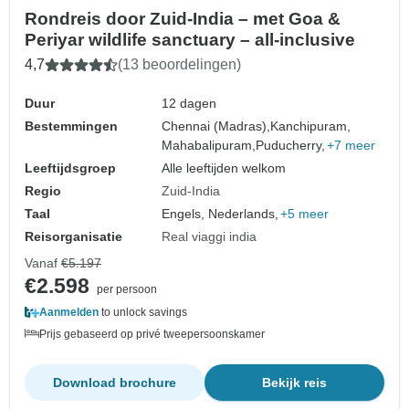
Rondreis door Zuid-India – met Goa &
Periyar wildlife sanctuary – all-inclusive
4,7
(13 beoordelingen)
Duur
12 dagen
Bestemmingen
Chennai (Madras),
Kanchipuram,
Mahabalipuram,
Puducherry,
+7 meer
Leeftijdsgroep
Alle leeftijden welkom
Regio
Zuid-India
Taal
Engels, Nederlands,
+5 meer
Reisorganisatie
Real viaggi india
Vanaf
€5.197
€2.598
per persoon
Aanmelden
to unlock savings
Prijs gebaseerd op privé tweepersoonskamer
Download brochure
Bekijk reis