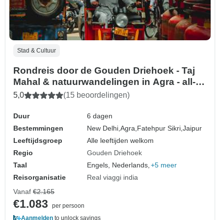
Stad & Cultuur
Rondreis door de Gouden Driehoek - Taj
Mahal & natuurwandelingen in Agra - all-
inclusive - 6 dagen, 5 nachten
5,0
(15 beoordelingen)
Duur
6 dagen
Bestemmingen
New Delhi,
Agra,
Fatehpur Sikri,
Jaipur
Leeftijdsgroep
Alle leeftijden welkom
Regio
Gouden Driehoek
Taal
Engels, Nederlands,
+5 meer
Reisorganisatie
Real viaggi india
Vanaf
€2.165
€1.083
per persoon
Aanmelden
to unlock savings