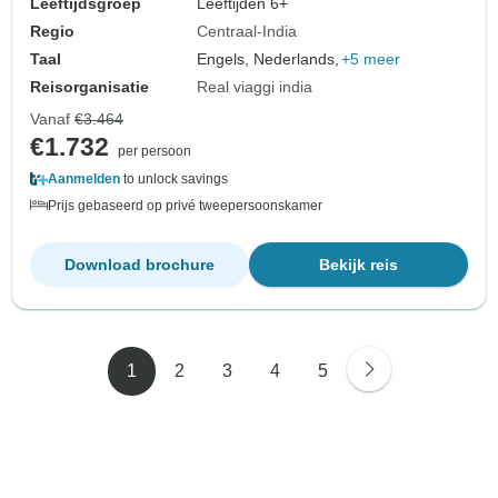
Leeftijdsgroep
Leeftijden 6+
Regio
Centraal-India
Taal
Engels, Nederlands,
+5 meer
Reisorganisatie
Real viaggi india
Vanaf
€3.464
€1.732
per persoon
Aanmelden
to unlock savings
Prijs gebaseerd op privé tweepersoonskamer
Download brochure
Bekijk reis
1
2
3
4
5