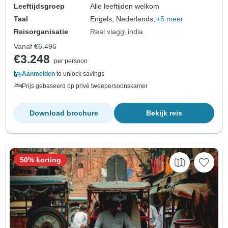
Leeftijdsgroep
Alle leeftijden welkom
Taal
Engels, Nederlands,
+5 meer
Reisorganisatie
Real viaggi india
Vanaf
€6.496
€3.248
per persoon
Aanmelden
to unlock savings
Prijs gebaseerd op privé tweepersoonskamer
Download brochure
Bekijk reis
50% korting