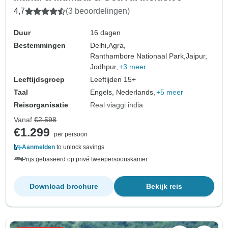
4,7
(3 beoordelingen)
Duur
16 dagen
Bestemmingen
Delhi,
Agra,
Ranthambore Nationaal Park,
Jaipur,
Jodhpur,
+3 meer
Leeftijdsgroep
Leeftijden 15+
Taal
Engels, Nederlands,
+5 meer
Reisorganisatie
Real viaggi india
Vanaf
€2.598
€1.299
per persoon
Aanmelden
to unlock savings
Prijs gebaseerd op privé tweepersoonskamer
Download brochure
Bekijk reis