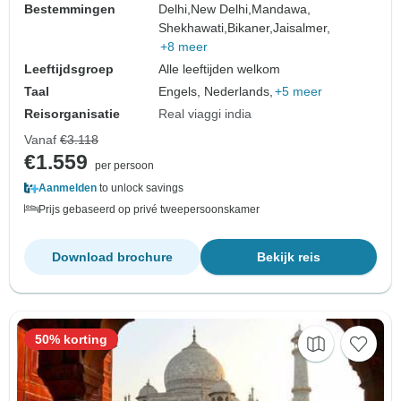
Bestemmingen
Delhi,
New Delhi,
Mandawa,
Shekhawati,
Bikaner,
Jaisalmer,
+8 meer
Leeftijdsgroep
Alle leeftijden welkom
Taal
Engels, Nederlands,
+5 meer
Reisorganisatie
Real viaggi india
Vanaf
€3.118
€1.559
per persoon
Aanmelden
to unlock savings
Prijs gebaseerd op privé tweepersoonskamer
Download brochure
Bekijk reis
50% korting