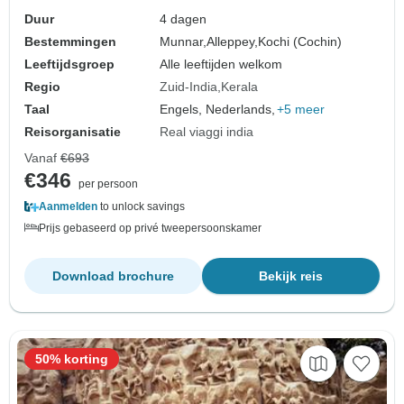
Duur
4 dagen
Bestemmingen
Munnar,
Alleppey,
Kochi (Cochin)
Leeftijdsgroep
Alle leeftijden welkom
Regio
Zuid-India
Kerala
Taal
Engels, Nederlands,
+5 meer
Reisorganisatie
Real viaggi india
Vanaf
€693
€346
per persoon
Aanmelden
to unlock savings
Prijs gebaseerd op privé tweepersoonskamer
Download brochure
Bekijk reis
50% korting