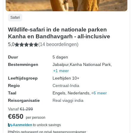
Safari
Wildlife-safari in de nationale parken
Kanha en Bandhavgarh - all-inclusive
5,0
(14 beoordelingen)
Duur
5 dagen
Bestemmingen
Jabalpur,
Kanha Nationaal Park,
+1 meer
Leeftijdsgroep
Leeftijden 10+
Regio
Centraal-India
Taal
Engels, Nederlands,
+6 meer
Reisorganisatie
Real viaggi india
Vanaf
€1.299
€650
per persoon
Aanmelden
to unlock savings
Prijs gebaseerd op privé tweepersoonskamer