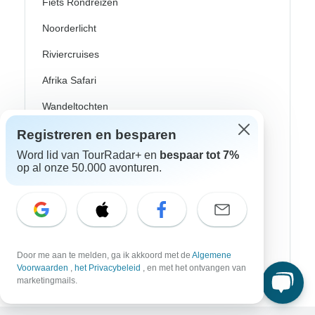
Fiets Rondreizen
Noorderlicht
Riviercruises
Afrika Safari
Wandeltochten
Culturele Rondreizen
Registreren en besparen
Word lid van TourRadar+ en
bespaar tot 7%
Bus Rondreizen
op al onze 50.000 avonturen.
Trein / Spoor Reizen
Strand Rondreizen
Familie Rondreizen
Door me aan te melden, ga ik akkoord met de
Algemene
Privé Rondreizen
Voorwaarden
,
het Privacybeleid
, en met het ontvangen van
marketingmails.