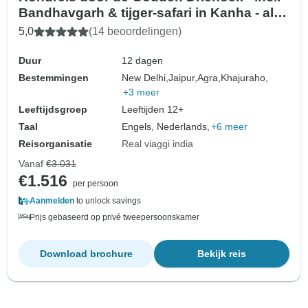
Bandhavgarh & tijger-safari in Kanha - all-
inclusive
5,0
(14 beoordelingen)
Duur
12 dagen
Bestemmingen
New Delhi,
Jaipur,
Agra,
Khajuraho,
+3 meer
Leeftijdsgroep
Leeftijden 12+
Taal
Engels, Nederlands,
+6 meer
Reisorganisatie
Real viaggi india
Vanaf
€3.031
€1.516
per persoon
Aanmelden
to unlock savings
Prijs gebaseerd op privé tweepersoonskamer
Download brochure
Bekijk reis