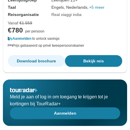
Leeftijdsgroep
Leeftijden 21+
Taal
Engels, Nederlands,
+5 meer
Reisorganisatie
Real viaggi india
Vanaf
€1.559
€780
per persoon
Aanmelden
to unlock savings
Prijs gebaseerd op privé tweepersoonskamer
Download brochure
Bekijk reis
Meld je aan of log in om toegang te krijgen tot je
kortingen bij TourRadar+
Aanmelden