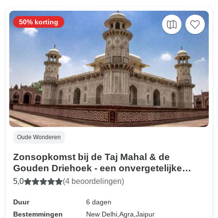
50% korting
Oude Wonderen
Zonsopkomst bij de Taj Mahal & de
Gouden Driehoek - een onvergetelijke
rondreis - all-inclusive, ook maaltijden
5,0
(4 beoordelingen)
Duur
6 dagen
Bestemmingen
New Delhi,
Agra,
Jaipur