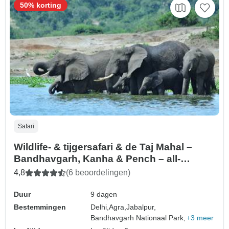
50% korting
Safari
Wildlife- & tijgersafari & de Taj Mahal –
Bandhavgarh, Kanha & Pench – all-
inclusive
4,8
(6 beoordelingen)
Duur
9 dagen
Bestemmingen
Delhi,
Agra,
Jabalpur,
Bandhavgarh Nationaal Park,
+3 meer