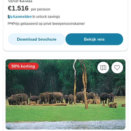
Vanaf
€3.031
€1.516
per persoon
Aanmelden
to unlock savings
Prijs gebaseerd op privé tweepersoonskamer
Download brochure
Bekijk reis
50% korting