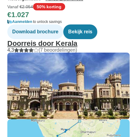
Vanaf
€2.054
50% korting
€1.027
Aanmelden
to unlock savings
Download brochure
Bekijk reis
Doorreis door Kerala
4,3
(7 beoordelingen)