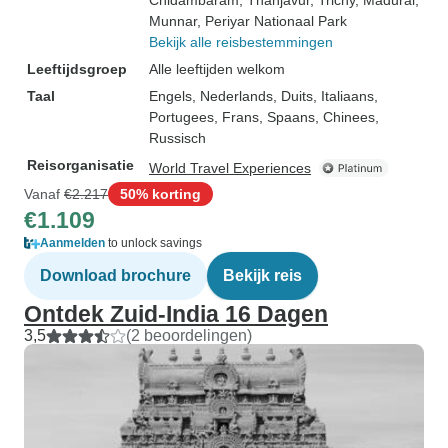
Chidambaram
, Thanjavur
, Trichy
, Madurai
,
Munnar
, Periyar Nationaal Park
Bekijk alle reisbestemmingen
Leeftijdsgroep
Alle leeftijden welkom
Taal
Engels, Nederlands, Duits, Italiaans,
Portugees, Frans, Spaans, Chinees,
Russisch
Reisorganisatie
World Travel Experiences
Vanaf
€2.217
50% korting
€1.109
Aanmelden
to unlock savings
Download brochure
Bekijk reis
Ontdek Zuid-India 16 Dagen
3,5
(2 beoordelingen)