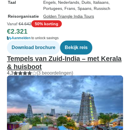
Taal
Engels, Nederlands, Duits, Italiaans,
Portugees, Frans, Spaans, Russisch
Reisorganisatie
Golden Triangle India Tours
Vanaf
€4.642
50% korting
€2.321
Aanmelden
to unlock savings
Download brochure
Bekijk reis
Tempels van Zuid-India – met Kerala
& huisboot
4,3
(3 beoordelingen)