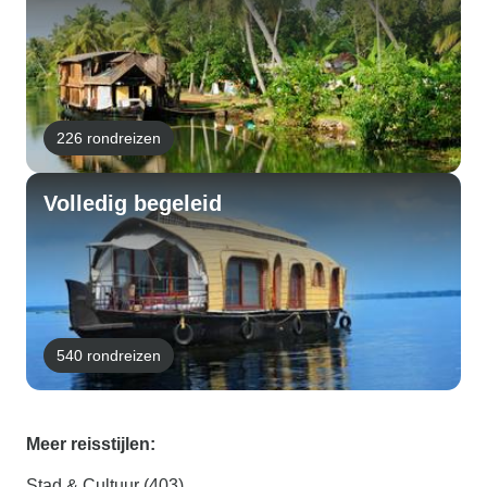
226 rondreizen
Volledig begeleid
540 rondreizen
Meer reisstijlen:
Stad & Cultuur (403)