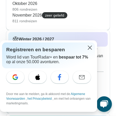
Oktober 2026
806 rondreizen
November 2026
zeer geliefd
811 rondreizen
Winter 2026 / 2027
Registreren en besparen
De winter in Zuid-India biedt aangenaam weer
om de backwaters van Kerala en de stranden van
Word lid van TourRadar+ en
bespaar tot 7%
op al onze 50.000 avonturen.
Goa te verkennen. Geniet van uitstapjes naar
plekken in de heuvels, zoals Ooty en Munnar.
December 2026
795 rondreizen
Januari 2027
zeer geliefd
802 rondreizen
Door me aan te melden, ga ik akkoord met de
Algemene
Februari 2027
Voorwaarden
,
het Privacybeleid
, en met het ontvangen van
marketingmails.
795 rondreizen