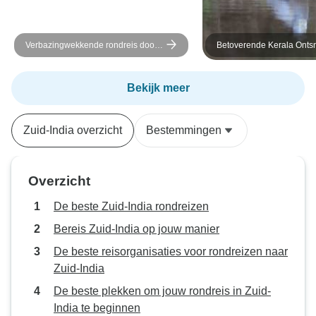
een cruise voor ons tweeën was.
We zijn niet op safari geweest in
Verbazingwekkende rondreis door
Betoverende Kerala Onts
Perriyar omdat het erg duur was
Kerala vanuit Cochin - 6 dagen
Munnar Hills &amp; Luxe 
gezien het kleine aantal tijgers in
Woonboot (4 Dagen)
zo'n groot gebied. Er werd geen
Bekijk meer
water verstrekt. Niets gezien van
het uitzicht bij Dolphin Point
Zuid-India overzicht
Bestemmingen
vanwege de vroege ochtendmist.
Overzicht
De beste Zuid-India rondreizen
Bereis Zuid-India op jouw manier
De beste reisorganisaties voor rondreizen naar
Zuid-India
De beste plekken om jouw rondreis in Zuid-
India te beginnen