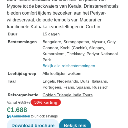
Mysore tot de backwaters van Kerala. Driesterrenhotels
bieden comfort tijdens bezoeken aan het Periyar-
wildreservaat, de oude tempels van Madurai en
traditionele Kathakali-voorstellingen in Cochin.
Duur
15 dagen
Bestemmingen
Bangalore
, Srirangapatna
, Mysuru
, Ooty
,
Coonoor
, Kochi (Cochin)
, Alleppey
,
Kumarakom
, Thekkady
, Periyar Nationaal
Park
Bekijk alle reisbestemmingen
Leeftijdsgroep
Alle leeftijden welkom
Taal
Engels, Nederlands, Duits, Italiaans,
Portugees, Frans, Spaans, Russisch
Reisorganisatie
Golden Triangle India Tours
Vanaf
€3.377
50% korting
€1.688
Aanmelden
to unlock savings
Download brochure
Bekijk reis