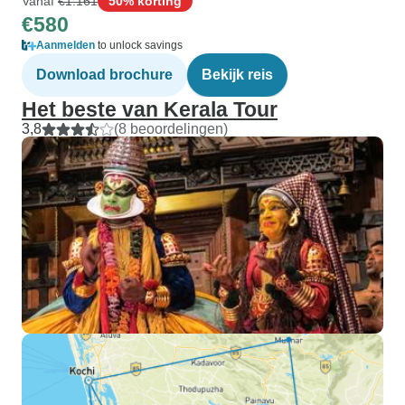
Vanaf
€1.161
50% korting
€580
Aanmelden
to unlock savings
Download brochure
Bekijk reis
Het beste van Kerala Tour
3,8
(8 beoordelingen)