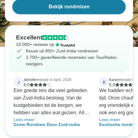
Bekijk rondreizen
Excellent
10.000+ reviews op
Keuze uit 850+ Zuid-India rondreizen
1.700+ geverifieerde recensies van TourRadar-
reizigers
Jennifer
•
reisde in April, 2026
Karen
•
reisde in 
J
K
4,0
5,0
Een goede reis die veel gebieden
We hadden echt e
van Zuid-India besloeg. Van de
tijd. Onze chauff
kustgebieden tot de bergen, we
erg vriendelijk e
hebben van alles wat gezien. Alle
ook een erg goede
Lees meer
Lees meer
hotels voldeden aan de standaard,
chauffeur die zijn
Grote Rondreis Door Zuid-india
Exotische rondreis
hoewel het eten in het hotel in
gebruikte tijdens 
kokosnoten-vakant
Thekkady niet goed beschikbaar
ongebruikelijk te