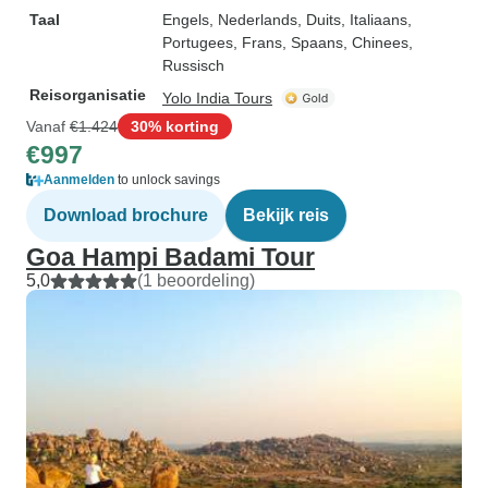
Taal
Engels, Nederlands, Duits, Italiaans,
Portugees, Frans, Spaans, Chinees,
Russisch
Reisorganisatie
Yolo India Tours
Vanaf
€1.424
30% korting
€997
Aanmelden
to unlock savings
Download brochure
Bekijk reis
Goa Hampi Badami Tour
5,0
(1 beoordeling)