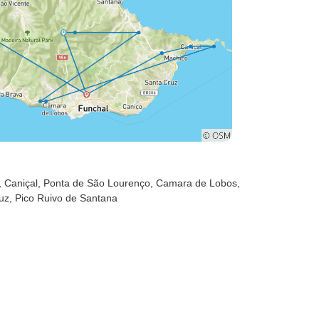
, Caniçal
, Ponta de São Lourenço
, Camara de Lobos
,
ruz
, Pico Ruivo de Santana