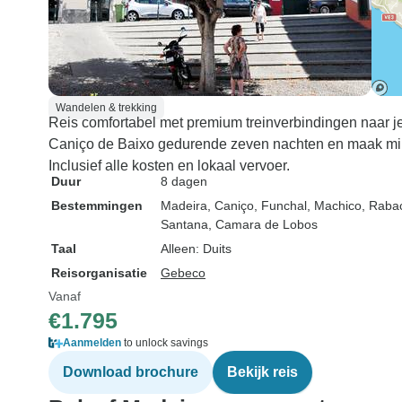
Wandelen & trekking
Reis comfortabel met premium treinverbindingen naar je
Caniço de Baixo gedurende zeven nachten en maak mini
Inclusief alle kosten en lokaal vervoer.
Duur
8 dagen
Bestemmingen
Madeira
, Caniço
, Funchal
, Machico
, Raba
Santana
, Camara de Lobos
Taal
Alleen: Duits
Reisorganisatie
Gebeco
Vanaf
€1.795
Aanmelden
to unlock savings
Download brochure
Bekijk reis