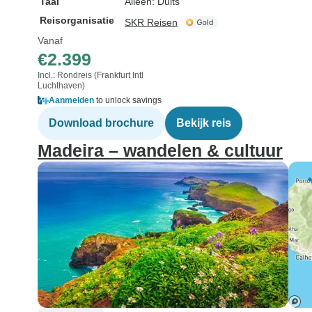
Taal
Alleen: Duits
Reisorganisatie
SKR Reisen
Vanaf
€2.399
Incl.: Rondreis (Frankfurt Intl
Luchthaven)
Aanmelden
to unlock savings
Download brochure
Bekijk reis
Madeira – wandelen & cultuur