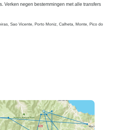
as. Verken negen bestemmingen met alle transfers
eiras
, Sao Vicente
, Porto Moniz
, Calheta
, Monte
, Pico do