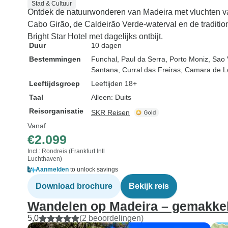
Stad & Cultuur
Ontdek de natuurwonderen van Madeira met vluchten vanaf
Cabo Girão, de Caldeirão Verde-waterval en de traditi
Bright Star Hotel met dagelijks ontbijt.
Duur
10 dagen
Bestemmingen
Funchal
, Paul da Serra
, Porto Moniz
, Sao 
Santana
, Curral das Freiras
, Camara de 
Leeftijdsgroep
Leeftijden 18+
Taal
Alleen: Duits
Reisorganisatie
SKR Reisen
Vanaf
€2.099
Incl.: Rondreis (Frankfurt Intl
Luchthaven)
Aanmelden
to unlock savings
Download brochure
Bekijk reis
Wandelen op Madeira – gemakkel
5,0
(2 beoordelingen)