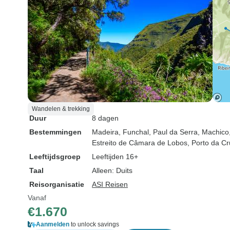
Wandelen & trekking
Duur
8 dagen
Bestemmingen
Madeira
, Funchal
, Paul da Serra
, Machico
Estreito de Câmara de Lobos
, Porto da C
Leeftijdsgroep
Leeftijden 16+
Taal
Alleen: Duits
Reisorganisatie
ASI Reisen
Vanaf
€1.670
Aanmelden
to unlock savings