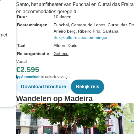
Santo, het amfitheater van Funchal en Curral das Freir
en accommodaties geregeld.
Duur
10 dagen
Bestemmingen
Funchal
, Camara de Lobos
, Curral das Fr
Arieiro berg
, Ribeiro Frio
, Santana
 met
Bekijk alle reisbestemmingen
Taal
Alleen: Duits
Reisorganisatie
Gebeco
Vanaf
€2.595
Aanmelden
to unlock savings
Download brochure
Bekijk reis
Wandelen op Madeira