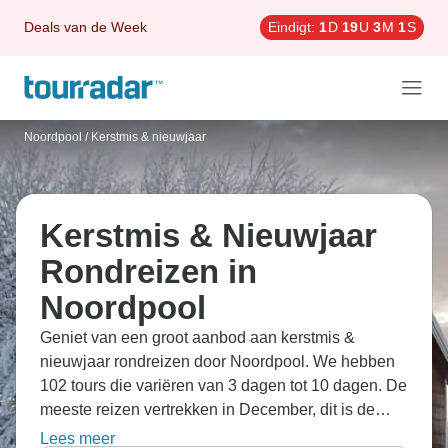
Deals van de Week
Eindigt:
1
D
19
U
2
M
59
S
Noordpool
/
Kerstmis & nieuwjaar
Kerstmis & Nieuwjaar
Rondreizen in
Noordpool
Geniet van een groot aanbod aan kerstmis &
nieuwjaar rondreizen door Noordpool. We hebben
102 tours die variëren van 3 dagen tot 10 dagen. De
meeste reizen vertrekken in December, dit is de
meest geliefde maand om te gaan.
Lees meer