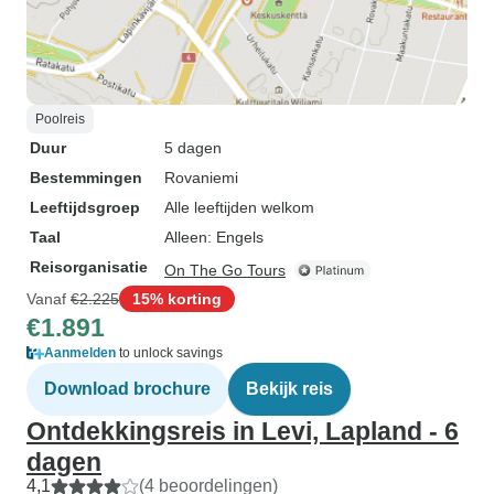
Poolreis
Duur
5 dagen
Bestemmingen
Rovaniemi
Leeftijdsgroep
Alle leeftijden welkom
Taal
Alleen: Engels
Reisorganisatie
On The Go Tours
Vanaf
€2.225
15% korting
€1.891
Aanmelden
to unlock savings
Download brochure
Bekijk reis
Ontdekkingsreis in Levi, Lapland - 6
dagen
4,1
(4 beoordelingen)