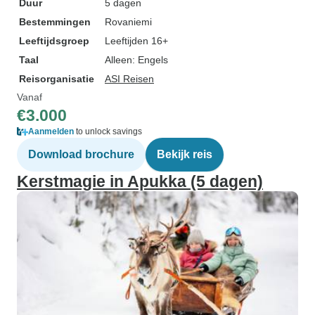
Duur
5 dagen
Bestemmingen
Rovaniemi
Leeftijdsgroep
Leeftijden 16+
Taal
Alleen: Engels
Reisorganisatie
ASI Reisen
Vanaf
€3.000
Aanmelden
to unlock savings
Download brochure
Bekijk reis
Kerstmagie in Apukka (5 dagen)