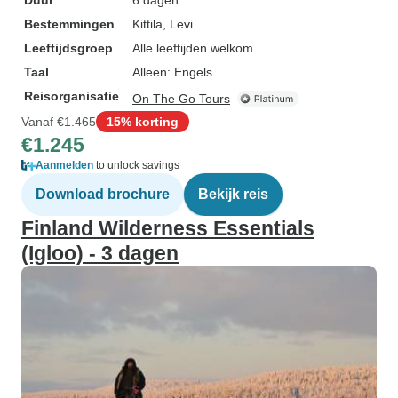
Duur
6 dagen
Bestemmingen
Kittila
, Levi
Leeftijdsgroep
Alle leeftijden welkom
Taal
Alleen: Engels
Reisorganisatie
On The Go Tours
Vanaf
€1.465
15% korting
€1.245
Aanmelden
to unlock savings
Download brochure
Bekijk reis
Finland Wilderness Essentials
(Igloo) - 3 dagen