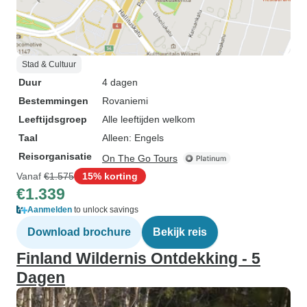
Stad & Cultuur
Duur
4 dagen
Bestemmingen
Rovaniemi
Leeftijdsgroep
Alle leeftijden welkom
Taal
Alleen: Engels
Reisorganisatie
On The Go Tours
Vanaf
€1.575
15% korting
€1.339
Aanmelden
to unlock savings
Download brochure
Bekijk reis
Finland Wildernis Ontdekking - 5
Dagen