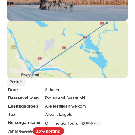
Poolreis
Duur
3 dagen
Bestemmingen
Rovaniemi
, Vaattunki
Leeftijdsgroep
Alle leeftijden welkom
Taal
Alleen: Engels
Reisorganisatie
On The Go Tours
Vanaf
€1.065
15% korting