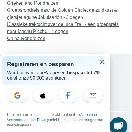
Griekenland Rondreizen
Groepsrondreis naar de Golden Circle, de zuidkust &
gletsjerlagune Jökulsárlón - 3 dagen
Klassieke trektocht over de Inca Trail - een groepsreis
naar Machu Picchu - 4 dagen
China Rondreizen
Registreren en besparen
Word lid van TourRadar+ en
bespaar tot 7%
Hulp
op al onze 50.000 avonturen.
Neem contact met ons op
Nederland +31 858 881 876
E-mail: support@tourradar.com
Taal selecteren
EN
DE
ES
FR
NL
Copyright © TourRadar. Alle rechten voorbehouden.
Door me aan te melden, ga ik akkoord met de
Algemene
Juridische kennisgeving
Voorwaarden
,
het Privacybeleid
Privacybeleid
, en met het ontvangen van
Cookies
marketingmails.
Algemene voorwaarden