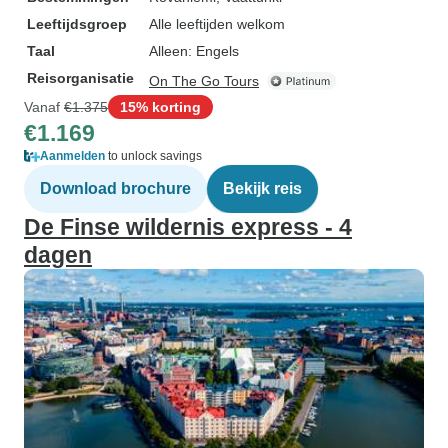
Leeftijdsgroep
Alle leeftijden welkom
Taal
Alleen: Engels
Reisorganisatie
On The Go Tours
Vanaf
€1.375
15% korting
€1.169
Aanmelden
to unlock savings
Download brochure
Bekijk reis
De Finse wildernis express - 4
dagen