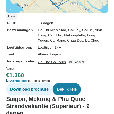
Fiets
Duur
13 dagen
Bestemmingen
Ho Chi Minh Stad
, Cai Lay
, Cai Be
, Vinh
Long
, Can Tho
, Mekongdelta
, Long
Xuyen
, Cai Rang
, Chau Doc
, Ba Chuc
Leeftijdsgroep
Leeftijden 14+
Taal
Alleen: Engels
Reisorganisatie
On The Go Tours
Vanaf
€1.360
Aanmelden
to unlock savings
Download brochure
Bekijk reis
Saigon, Mekong & Phu Quoc
Strandvakantie (Superieur) - 9
dagen