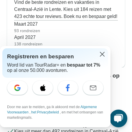
Vind de beste rondreizen en vakanties in
Centraal-Azië in Lente. Kies uit 184 reizen met
423 echte tour reviews. Boek nu en bespaar geld!
Maart 2027
93 rondreizen
April 2027
138 rondreizen
Mei 2027
zeer geliefd
Registreren en besparen
167 rondreizen
Word lid van TourRadar+ en
bespaar tot 7%
op al onze 50.000 avonturen.
Neem contact op met onze reisexperts op
het gebied van Centraal-Azië
Rebecca
Centraal-Azië-expert bij TourRadar
Door me aan te melden, ga ik akkoord met de
Algemene
Rebecca is één van onze ervaren Centraal-Azië-
Voorwaarden
,
het Privacybeleid
, en met het ontvangen van
marketingmails.
reisexperts. Neem contact met ons op om al je vragen
over Centraal-Azië beantwoord te krijgen!
Kies uit meer dan 492 rondreizen in Centraal-Azië