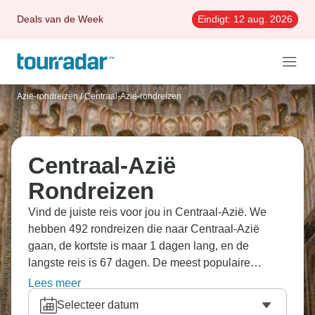
Deals van de Week
Eindigt:
12 aug. 2026
Azië-rondreizen
/
Centraal-Azië-rondreizen
Centraal-Azië
Rondreizen
Vind de juiste reis voor jou in Centraal-Azië. We
hebben 492 rondreizen die naar Centraal-Azië
gaan, de kortste is maar 1 dagen lang, en de
langste reis is 67 dagen. De meest populaire
maand om te gaan is September, dan vertrekken de
Lees meer
meeste reizen.
Selecteer datum