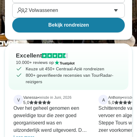
2
Volwassenen
Bekijk rondreizen
Excellent
10.000+ reviews op
Keuze uit 450+ Centraal-Azië rondreizen
800+ geverifieerde recensies van TourRadar-
reizigers
Vanessa
•
reisde in Juni, 2026
Anthony
•
reisde i
V
A
5,0
5,0
Over het geheel genomen een
Schitterende vaka
geweldige tour die zeer goed
vervoer en algehe
georganiseerd was en
Steppe Tours was 
uitzonderlijk werd uitgevoerd. De
zeer voorkomend