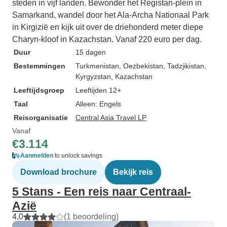
steden in vijf landen. Bewonder het Registan-plein in
Samarkand, wandel door het Ala-Archa Nationaal Park
in Kirgizië en kijk uit over de driehonderd meter diepe
Charyn-kloof in Kazachstan. Vanaf 220 euro per dag.
Duur
15 dagen
Bestemmingen
Turkmenistan
, Oezbekistan
, Tadzjikistan
,
Kyrgyzstan
, Kazachstan
Leeftijdsgroep
Leeftijden 12+
Taal
Alleen: Engels
Reisorganisatie
Central Asia Travel LP
Vanaf
€3.114
Aanmelden
to unlock savings
Download brochure
Bekijk reis
5 Stans - Een reis naar Centraal-
Azië
4,0
(1 beoordeling)