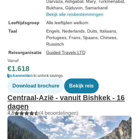
Darvaza
, Ashgabat
, Mary
, Turkmenabat
,
Bukhara
, Gijduvon
, Samarkand
Bekijk alle reisbestemmingen
Leeftijdsgroep
Alle leeftijden welkom
Taal
Engels, Nederlands, Duits, Italiaans,
Portugees, Frans, Spaans, Chinees,
Russisch
Reisorganisatie
Guided Travels LTD
Vanaf
€1.618
Aanmelden
to unlock savings
Download brochure
Bekijk reis
Centraal-Azië - vanuit Bishkek - 16
dagen
4,8
(4 beoordelingen)