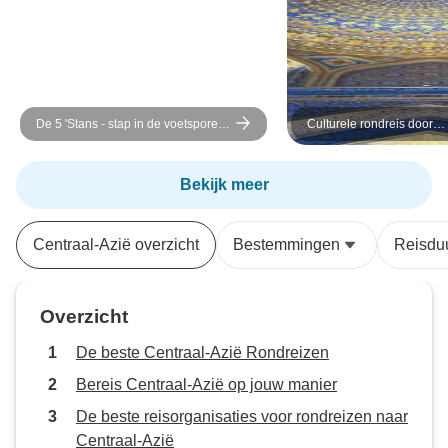
veel in elke dag, maar er was ook
flexibiliteit en vrije tijd ingebouwd.
De hoogtepunten voor ons waren
de Dervaza krater en Bukhara. We
hadden een geweldige ervaring
De 5 'Stans - stap in de voetsporen
Culturele rondreis door
en zouden de Guided Travels 11
van Genghis Khan
Oezbekistan – 10 dagen
daagse tour van harte aanbevelen.
Bekijk meer
Centraal-Azië overzicht
Bestemmingen
Reisdu
Overzicht
De beste Centraal-Azië Rondreizen
Bereis Centraal-Azië op jouw manier
De beste reisorganisaties voor rondreizen naar
Centraal-Azië