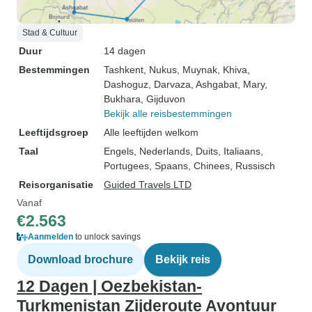
Stad & Cultuur
Duur
14 dagen
Bestemmingen
Tashkent
, Nukus
, Muynak
, Khiva
,
Dashoguz
, Darvaza
, Ashgabat
, Mary
,
Bukhara
, Gijduvon
Bekijk alle reisbestemmingen
Leeftijdsgroep
Alle leeftijden welkom
Taal
Engels, Nederlands, Duits, Italiaans,
Portugees, Spaans, Chinees, Russisch
Reisorganisatie
Guided Travels LTD
Vanaf
€2.563
Aanmelden
to unlock savings
Download brochure
Bekijk reis
12 Dagen | Oezbekistan-
Turkmenistan Zijderoute Avontuur