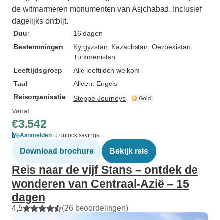
de witmarmeren monumenten van Asjchabad. Inclusief
dagelijks ontbijt.
Duur
16 dagen
Bestemmingen
Kyrgyzstan
, Kazachstan
, Oezbekistan
,
Turkmenistan
Leeftijdsgroep
Alle leeftijden welkom
Taal
Alleen: Engels
Reisorganisatie
Steppe Journeys
Vanaf
€3.542
Aanmelden
to unlock savings
Download brochure
Bekijk reis
Reis naar de vijf Stans – ontdek de
wonderen van Centraal-Azië – 15
dagen
4,5
(26 beoordelingen)