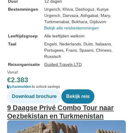
Duur
12 dagen
Bestemmingen
Urgench
, Khiva
, Dashoguz
, Kunye
Urgench
, Darvaza
, Ashgabat
, Mary
,
Turkmenabat
, Bukhara
, Gijduvon
Bekijk alle reisbestemmingen
Leeftijdsgroep
Alle leeftijden welkom
Taal
Engels, Nederlands, Duits, Italiaans,
Portugees, Frans, Spaans, Chinees,
Russisch
Reisorganisatie
Guided Travels LTD
Vanaf
€2.383
Aanmelden
to unlock savings
Download brochure
Bekijk reis
9 Daagse Privé Combo Tour naar
Oezbekistan en Turkmenistan