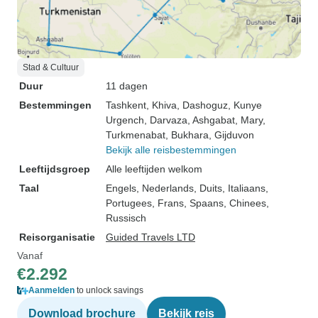
Stad & Cultuur
Duur
11 dagen
Bestemmingen
Tashkent
, Khiva
, Dashoguz
, Kunye
Urgench
, Darvaza
, Ashgabat
, Mary
,
Turkmenabat
, Bukhara
, Gijduvon
Bekijk alle reisbestemmingen
Leeftijdsgroep
Alle leeftijden welkom
Taal
Engels, Nederlands, Duits, Italiaans,
Portugees, Frans, Spaans, Chinees,
Russisch
Reisorganisatie
Guided Travels LTD
Vanaf
€2.292
Aanmelden
to unlock savings
Download brochure
Bekijk reis