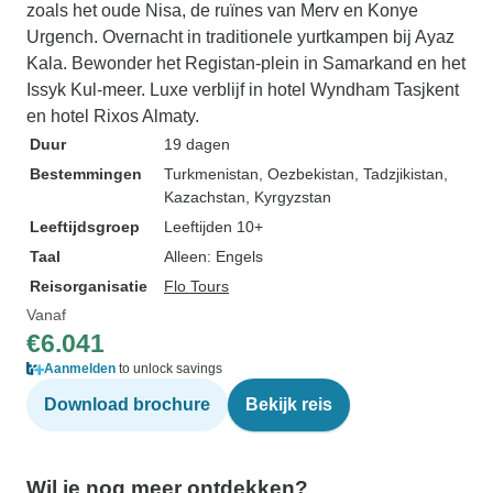
zoals het oude Nisa, de ruïnes van Merv en Konye
Urgench. Overnacht in traditionele yurtkampen bij Ayaz
Kala. Bewonder het Registan-plein in Samarkand en het
Issyk Kul-meer. Luxe verblijf in hotel Wyndham Tasjkent
en hotel Rixos Almaty.
Duur
19 dagen
Bestemmingen
Turkmenistan
, Oezbekistan
, Tadzjikistan
,
Kazachstan
, Kyrgyzstan
Leeftijdsgroep
Leeftijden 10+
Taal
Alleen: Engels
Reisorganisatie
Flo Tours
Vanaf
€6.041
Aanmelden
to unlock savings
Download brochure
Bekijk reis
Wil je nog meer ontdekken?