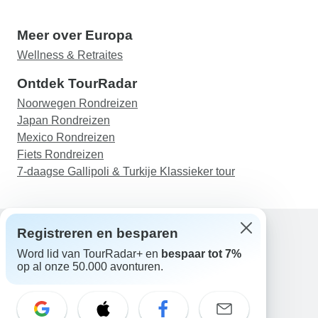
Meer over Europa
Wellness & Retraites
Ontdek TourRadar
Noorwegen Rondreizen
Japan Rondreizen
Mexico Rondreizen
Fiets Rondreizen
7-daagse Gallipoli & Turkije Klassieker tour
Registreren en besparen
Word lid van TourRadar+ en
bespaar tot 7%
Hulp
op al onze 50.000 avonturen.
Neem contact met ons op
Nederland +31 858 881 876
E-mail: support@tourradar.com
Taal selecteren