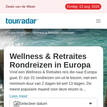
Deals van de Week
Eindigt:
12 aug. 2026
Europa-rondreizen
/
Wellness & Retraites rondreizen
Wellness & Retraites
Rondreizen in Europa
Vind een Wellness & Retraites reis die naar Europa
gaat. Er zijn 31 rondreizen om uit te kiezen, met een
minimum duur van 2 dagen tot wel 13 dagen. De
meest populaire maand voor deze reizen is
september, dan beginnen de meeste reizen.
Lees meer
Selecteer datum