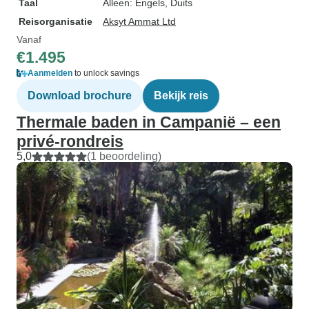
Taal
Alleen: Engels, Duits
Reisorganisatie
Aksyt Ammat Ltd
Vanaf
€1.495
Aanmelden
to unlock savings
Download brochure
Bekijk reis
Thermale baden in Campanië – een
privé-rondreis
5,0
(1 beoordeling)