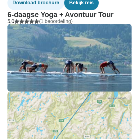
Download brochure
Bekijk reis
6-daagse Yoga + Avontuur Tour
5,0
(1 beoordeling)