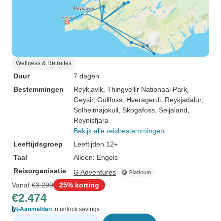
Wellness & Retraites
Duur
7 dagen
Bestemmingen
Reykjavik
, Thingvellir Nationaal Park
,
Geysir
, Gullfoss
, Hveragerdi
, Reykjadalur
,
Solheimajokull
, Skogafoss
, Seljaland
,
Reynisfjara
Bekijk alle reisbestemmingen
Leeftijdsgroep
Leeftijden 12+
Taal
Alleen: Engels
Reisorganisatie
G Adventures
Vanaf
€3.299
25% korting
€2.474
Aanmelden
to unlock savings