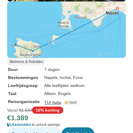
Wellness & Retraites
Duur
7 dagen
Bestemmingen
Napels
, Ischia
, Forio
Leeftijdsgroep
Alle leeftijden welkom
Taal
Alleen: Engels
Reisorganisatie
TUI Italia
Vanaf
€1.543
10% korting
€1.389
Aanmelden
to unlock savings