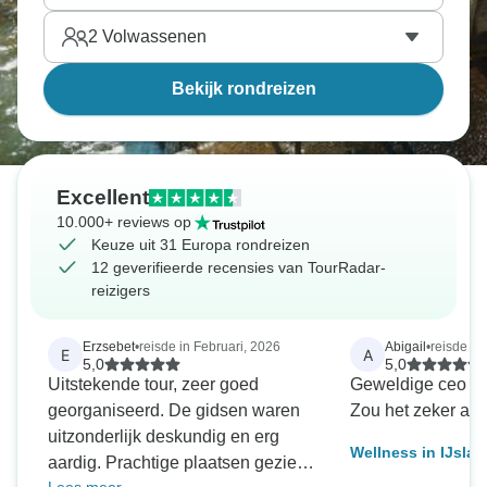
2
Volwassenen
Bekijk rondreizen
Excellent
10.000+ reviews op
Keuze uit 31 Europa rondreizen
12 geverifieerde recensies van TourRadar-
reizigers
Erzsebet
•
reisde in Februari, 2026
Abigail
•
reisde in
E
A
5,0
5,0
Uitstekende tour, zeer goed
Geweldige ceo en
georganiseerd. De gidsen waren
Zou het zeker aa
uitzonderlijk deskundig en erg
Wellness in IJslan
aardig. Prachtige plaatsen gezien