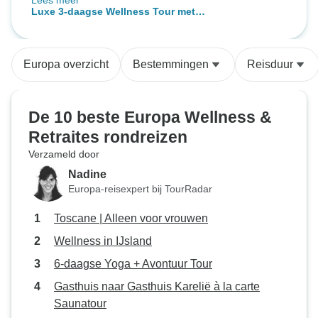
Lees meer
en genoten van de prachtige
Luxe 3-daagse Wellness Tour met
lagunes. Bedankt TourRadar en
sightseeing, toegang tot
Bus Travel voor een onvergetelijke
geothermische lagunes &amp;
ervaring!
hotel
Europa overzicht
Bestemmingen
Reisduur
De 10 beste Europa Wellness &
Retraites rondreizen
Verzameld door
Nadine
Europa-reisexpert bij TourRadar
Toscane | Alleen voor vrouwen
Wellness in IJsland
6-daagse Yoga + Avontuur Tour
Gasthuis naar Gasthuis Karelië à la carte
Saunatour