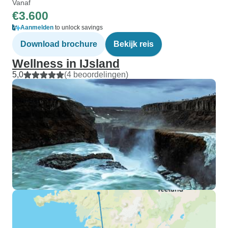
Vanaf
€3.600
Aanmelden
to unlock savings
Download brochure
Bekijk reis
Wellness in IJsland
5,0
(4 beoordelingen)