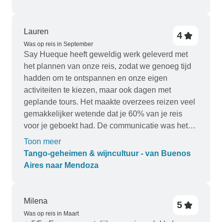
Lauren
4
Was op reis in September
Say Hueque heeft geweldig werk geleverd met
het plannen van onze reis, zodat we genoeg tijd
hadden om te ontspannen en onze eigen
activiteiten te kiezen, maar ook dagen met
geplande tours. Het maakte overzees reizen veel
gemakkelijker wetende dat je 60% van je reis
voor je geboekt had. De communicatie was het
BESTE. Je had altijd iemand om contact mee op
Toon meer
te nemen in geval van onverwachte vertragingen.
Tango-geheimen & wijncultuur - van Buenos
Onze vlucht had 12 uur vertraging en ze hielden
Aires naar Mendoza
contact en boden om 3 uur 's nachts nog
accommodatie op het vliegveld aan. Ze hebben
er ook goed voor gezorgd dat we een
Milena
5
Engelssprekende gids hadden voor de tours. De
Was op reis in Maart
enige reden waarom ik 4 sterren geef in plaats