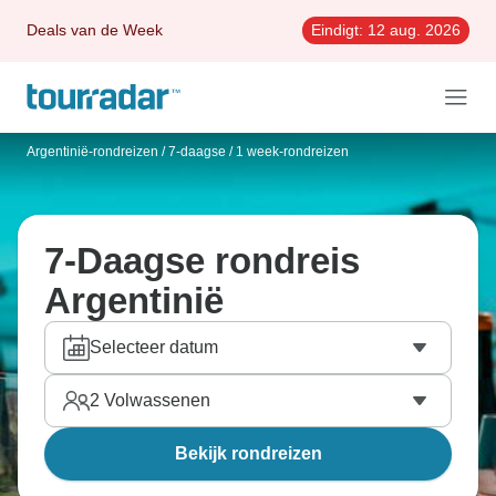
Deals van de Week
Eindigt:
12 aug. 2026
Argentinië-rondreizen
/
7-daagse / 1 week-rondreizen
7-Daagse rondreis
Argentinië
Selecteer datum
2
Volwassenen
Bekijk rondreizen