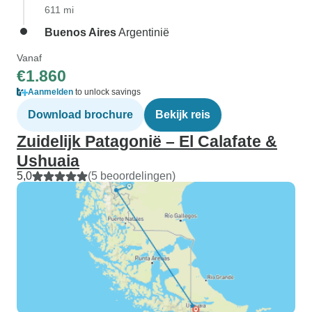
611 mi
Buenos Aires
Argentinië
Vanaf
€1.860
Aanmelden
to unlock savings
Download brochure
Bekijk reis
Zuidelijk Patagonië – El Calafate &
Ushuaia
5,0
(5 beoordelingen)