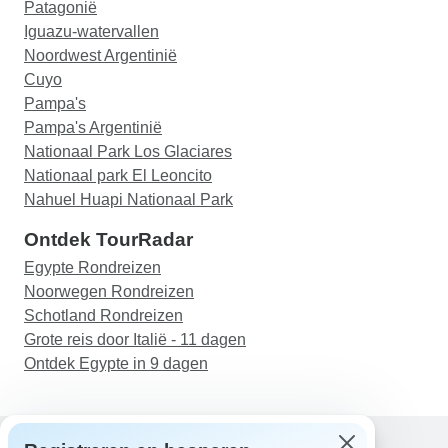
Patagonië
betrouwbare chauffeurs. De hotels waren
Iguazu-watervallen
uitstekend - nieuw, schoon, warm, met geweldig
Noordwest Argentinië
ontbijt en overdekte zwembaden. Het Beagle
Cuyo
Canal Hotel in Ushuaia verdient een speciale
Pampa's
vermelding voor de fantastische locatie in het
Pampa's Argentinië
centrum. Een onvergetelijke ervaring, dankzij de
Nationaal Park Los Glaciares
uitstekende ondersteuning tijdens de hele reis.
Nationaal park El Leoncito
Nahuel Huapi Nationaal Park
Ontdek TourRadar
Egypte Rondreizen
Noorwegen Rondreizen
Schotland Rondreizen
Grote reis door Italië - 11 dagen
Ontdek Egypte in 9 dagen