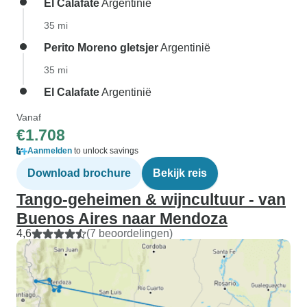
El Calafate
Argentinië
35 mi
Perito Moreno gletsjer
Argentinië
35 mi
El Calafate
Argentinië
Vanaf
€1.708
Aanmelden
to unlock savings
Download brochure
Bekijk reis
Tango-geheimen & wijncultuur - van
Buenos Aires naar Mendoza
4,6
(7 beoordelingen)