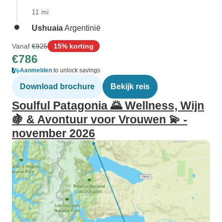
11 mi
Ushuaia
Argentinië
Vanaf
€925
15% korting
€786
Aanmelden
to unlock savings
Download brochure
Bekijk reis
Soulful Patagonia 🌄 Wellness, Wijn
🍇 & Avontuur voor Vrouwen 💫 -
november 2026