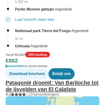
1.322 mi
Perito Moreno gletsjer
Argentinië
Laat %num% meer zien
Nationaal park Tierra del Fuego
Argentinië
11 mi
Ushuaia
Argentinië
Vanaf
€1.037
15% korting
€882
Aanmelden
to unlock savings
Download brochure
Bekijk reis
Patagonië droomt: Van Bariloche tot
de ijsvelden van El Calafate
4,3
(3 beoordelingen)