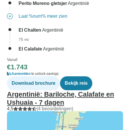
Perito Moreno gletsjer
Argentinië
Laat %num% meer zien
El Chalten
Argentinië
75 mi
El Calafate
Argentinië
Vanaf
€1.743
Aanmelden
to unlock savings
Download brochure
Bekijk reis
Argentinië: Bariloche, Calafate en
Ushuaia - 7 dagen
4,5
(4 beoordelingen)