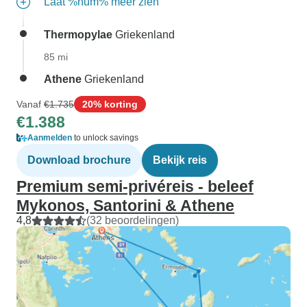
Laat %num% meer zien
Thermopylae
Griekenland
85 mi
Athene
Griekenland
Vanaf
€1.735
20% korting
€1.388
Aanmelden
to unlock savings
Download brochure
Bekijk reis
Premium semi-privéreis - beleef
Mykonos, Santorini & Athene
4,8
(32 beoordelingen)