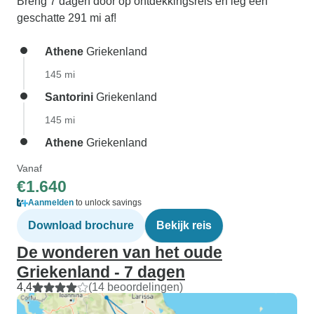
Breng 7 dagen door op ontdekkingsreis en leg een
geschatte 291 mi af!
Athene
Griekenland
145 mi
Santorini
Griekenland
145 mi
Athene
Griekenland
Vanaf
€1.640
Aanmelden
to unlock savings
Download brochure
Bekijk reis
De wonderen van het oude
Griekenland - 7 dagen
4,4
(14 beoordelingen)