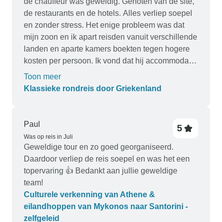
de chauffeur was geweldig. Genoten van de site,
de restaurants en de hotels. Alles verliep soepel
en zonder stress. Het enige probleem was dat
mijn zoon en ik apart reisden vanuit verschillende
landen en aparte kamers boekten tegen hogere
kosten per persoon. Ik vond dat hij accommodatie
van en naar het vliegveld had moeten hebben.
Toon meer
Als hij onafhankelijk had geboekt, was dat
Klassieke rondreis door Griekenland
inbegrepen geweest. Verder was alles geweldig.
Paul
5
Was op reis in Juli
Geweldige tour en zo goed georganiseerd.
Daardoor verliep de reis soepel en was het een
topervaring 👍 Bedankt aan jullie geweldige
team!
Culturele verkenning van Athene &
eilandhoppen van Mykonos naar Santorini -
zelfgeleid