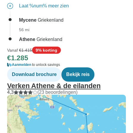
Laat %num% meer zien
Mycene
Griekenland
56 mi
Athene
Griekenland
Vanaf
€1.415
9% korting
€1.285
Aanmelden
to unlock savings
Download brochure
Bekijk reis
Verken Athene & de eilanden
4,3
(23 beoordelingen)