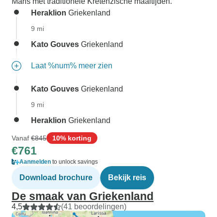
Maris met traditionele Kretenzische maaltijden.
Heraklion
Griekenland
9 mi
Kato Gouves
Griekenland
Laat %num% meer zien
Kato Gouves
Griekenland
9 mi
Heraklion
Griekenland
Vanaf
€845
10% korting
€761
Aanmelden
to unlock savings
Download brochure
Bekijk reis
De smaak van Griekenland
4,5
(41 beoordelingen)