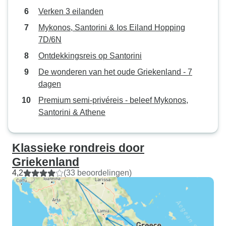
Verken 3 eilanden
Mykonos, Santorini & Ios Eiland Hopping
7D/6N
Ontdekkingsreis op Santorini
De wonderen van het oude Griekenland - 7
dagen
Premium semi-privéreis - beleef Mykonos,
Santorini & Athene
Klassieke rondreis door
Griekenland
4,2
(33 beoordelingen)