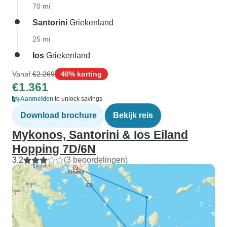
70 mi
Santorini
Griekenland
25 mi
Ios
Griekenland
Vanaf
€2.269
40% korting
€1.361
Aanmelden
to unlock savings
Download brochure
Bekijk reis
Mykonos, Santorini & Ios Eiland
Hopping 7D/6N
3,2
(3 beoordelingen)