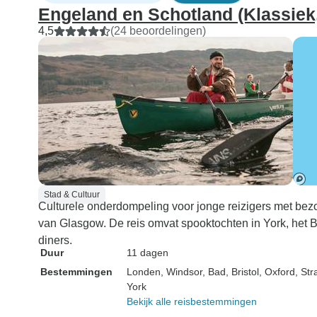
Engeland en Schotland (Klassiek
4,5
(24 beoordelingen)
Stad & Cultuur
Culturele onderdompeling voor jonge reizigers met be
van Glasgow. De reis omvat spooktochten in York, het Be
diners.
Duur
11 dagen
Bestemmingen
Londen
, Windsor
, Bad
, Bristol
, Oxford
, St
York
Bekijk alle reisbestemmingen