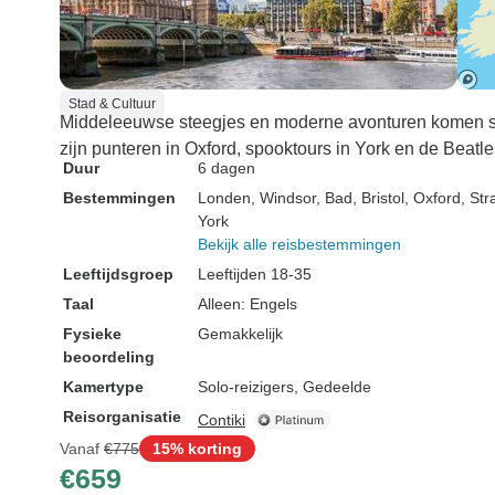
Stad & Cultuur
Middeleeuwse steegjes en moderne avonturen komen s
zijn punteren in Oxford, spooktours in York en de Beatl
Duur
6 dagen
Bestemmingen
Londen
, Windsor
, Bad
, Bristol
, Oxford
, St
York
Bekijk alle reisbestemmingen
Leeftijdsgroep
Leeftijden 18-35
Taal
Alleen: Engels
Fysieke
Gemakkelijk
beoordeling
Kamertype
Solo-reizigers, Gedeelde
Reisorganisatie
Contiki
Vanaf
€775
15% korting
€659