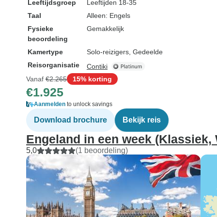
Leeftijdsgroep
Leeftijden 18-35
Taal
Alleen: Engels
Fysieke
Gemakkelijk
beoordeling
Kamertype
Solo-reizigers, Gedeelde
Reisorganisatie
Contiki
Vanaf
€2.265
15% korting
€1.925
Aanmelden
to unlock savings
Download brochure
Bekijk reis
Engeland in een week (Klassiek, 
5,0
(1 beoordeling)