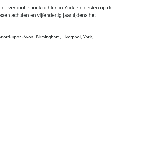
an Liverpool, spooktochten in York en feesten op de
en achttien en vijfendertig jaar tijdens het
ratford-upon-Avon
, Birmingham
, Liverpool
, York
,