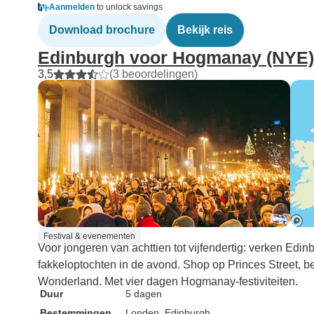
Aanmelden
to unlock savings
Download brochure
Bekijk reis
Edinburgh voor Hogmanay (NYE) 
3,5
(3 beoordelingen)
Festival & evenementen
Voor jongeren van achttien tot vijfendertig: verken Ed
fakkeloptochten in de avond. Shop op Princes Street, bek
Wonderland. Met vier dagen Hogmanay-festiviteiten.
Duur
5 dagen
Bestemmingen
Londen
, Edinburgh