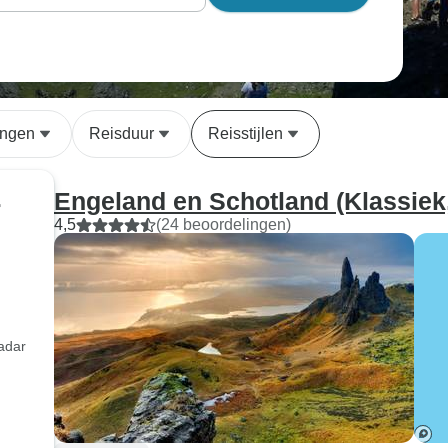
ngen
Reisduur
Reisstijlen
Engeland en Schotland (Klassiek
r
4,5
(24 beoordelingen)
adar