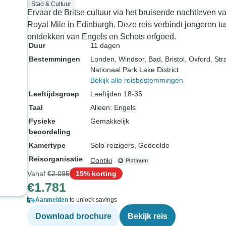
Stad & Cultuur
Ervaar de Britse cultuur via het bruisende nachtleven v
Royal Mile in Edinburgh. Deze reis verbindt jongeren tuss
ontdekken van Engels en Schots erfgoed.
Duur
11 dagen
Bestemmingen
Londen
, Windsor
, Bad
, Bristol
, Oxford
, St
Nationaal Park Lake District
Bekijk alle reisbestemmingen
Leeftijdsgroep
Leeftijden 18-35
Taal
Alleen: Engels
Fysieke
Gemakkelijk
beoordeling
Kamertype
Solo-reizigers, Gedeelde
Reisorganisatie
Contiki
Vanaf
€2.095
15% korting
€1.781
Aanmelden
to unlock savings
Download brochure
Bekijk reis