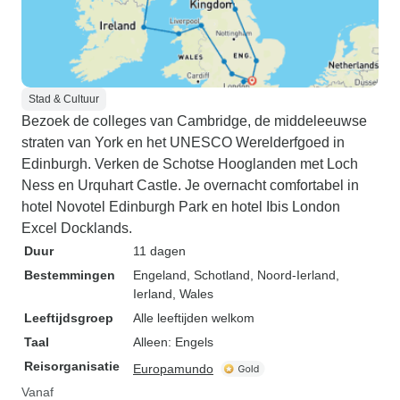
Stad & Cultuur
Bezoek de colleges van Cambridge, de middeleeuwse
straten van York en het UNESCO Werelderfgoed in
Edinburgh. Verken de Schotse Hooglanden met Loch
Ness en Urquhart Castle. Je overnacht comfortabel in
hotel Novotel Edinburgh Park en hotel Ibis London
Excel Docklands.
Duur
11 dagen
Bestemmingen
Engeland
, Schotland
, Noord-Ierland
,
Ierland
, Wales
Leeftijdsgroep
Alle leeftijden welkom
Taal
Alleen: Engels
Reisorganisatie
Europamundo
Vanaf