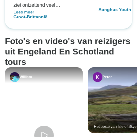
ziet ontzettend veel
Aonghus Youth
Lees meer
bezienswaardigheden. Mike, onze
Groot-Brittannië
reisleider, was zo deskundig,
vriendelijk en geduldig. We
hebben een geweldige tijd gehad.
Foto's en video's van reizigers
uit Engeland En Schotland
tours
William
Peter
Het beste van Isle of Sky
Highlands 5-daagse groe