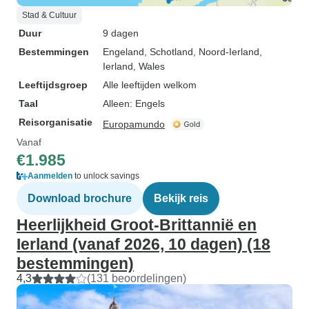
Stad & Cultuur
Duur
9 dagen
Bestemmingen
Engeland
, Schotland
, Noord-Ierland
,
Ierland
, Wales
Leeftijdsgroep
Alle leeftijden welkom
Taal
Alleen: Engels
Reisorganisatie
Europamundo
Vanaf
€1.985
Aanmelden
to unlock savings
Download brochure
Bekijk reis
Heerlijkheid Groot-Brittannië en
Ierland (vanaf 2026, 10 dagen) (18
bestemmingen)
4,3
(131 beoordelingen)