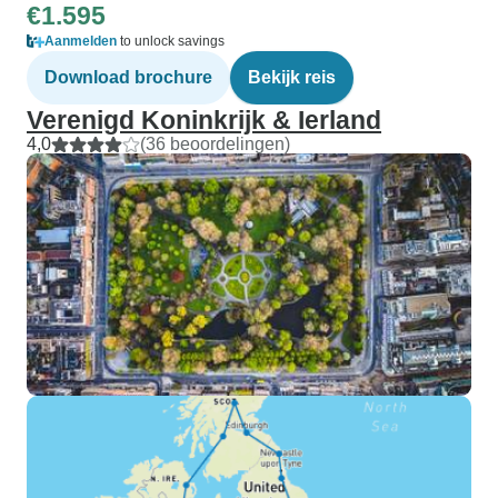
€1.595
Aanmelden
to unlock savings
Download brochure
Bekijk reis
Verenigd Koninkrijk & Ierland
4,0
(36 beoordelingen)