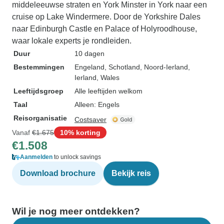
middeleeuwse straten en York Minster in York naar een
cruise op Lake Windermere. Door de Yorkshire Dales
naar Edinburgh Castle en Palace of Holyroodhouse,
waar lokale experts je rondleiden.
Duur
10 dagen
Bestemmingen
Engeland
, Schotland
, Noord-Ierland
,
Ierland
, Wales
Leeftijdsgroep
Alle leeftijden welkom
Taal
Alleen: Engels
Reisorganisatie
Costsaver
Vanaf
€1.675
10% korting
€1.508
Aanmelden
to unlock savings
Download brochure
Bekijk reis
Wil je nog meer ontdekken?