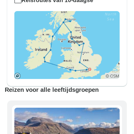
Reisroutes van 10-daagse
Reizen voor alle leeftijdsgroepen