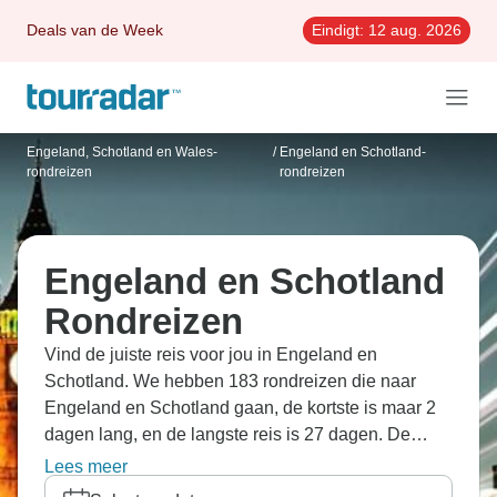
Deals van de Week
Eindigt:
12 aug. 2026
Engeland, Schotland en Wales-
/
Engeland en Schotland-
rondreizen
rondreizen
Engeland en Schotland
Rondreizen
Vind de juiste reis voor jou in Engeland en
Schotland. We hebben 183 rondreizen die naar
Engeland en Schotland gaan, de kortste is maar 2
dagen lang, en de langste reis is 27 dagen. De
meest populaire maand om te gaan is September,
Lees meer
dan vertrekken de meeste reizen.