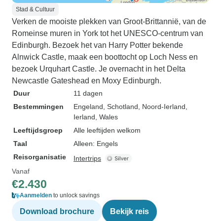
Stad & Cultuur
Verken de mooiste plekken van Groot-Brittannië, van de
Romeinse muren in York tot het UNESCO-centrum van
Edinburgh. Bezoek het van Harry Potter bekende
Alnwick Castle, maak een boottocht op Loch Ness en
bezoek Urquhart Castle. Je overnacht in het Delta
Newcastle Gateshead en Moxy Edinburgh.
Duur
11 dagen
Bestemmingen
Engeland
, Schotland
, Noord-Ierland
,
Ierland
, Wales
Leeftijdsgroep
Alle leeftijden welkom
Taal
Alleen: Engels
Reisorganisatie
Intertrips
Vanaf
€2.430
Aanmelden
to unlock savings
Download brochure
Bekijk reis