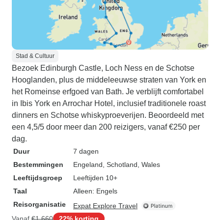
Stad & Cultuur
Bezoek Edinburgh Castle, Loch Ness en de Schotse
Hooglanden, plus de middeleeuwse straten van York en
het Romeinse erfgoed van Bath. Je verblijft comfortabel
in Ibis York en Arrochar Hotel, inclusief traditionele roast
dinners en Schotse whiskyproeverijen. Beoordeeld met
een 4,5/5 door meer dan 200 reizigers, vanaf €250 per
dag.
Duur
7 dagen
Bestemmingen
Engeland
, Schotland
, Wales
Leeftijdsgroep
Leeftijden 10+
Taal
Alleen: Engels
Reisorganisatie
Expat Explore Travel
Vanaf
€1.660
22% korting