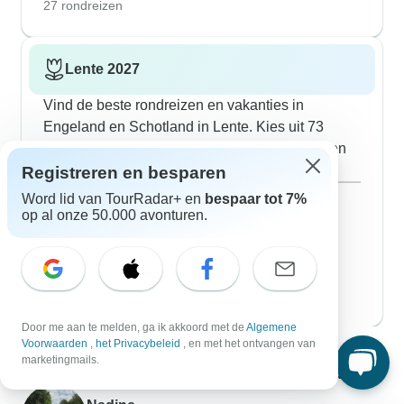
27 rondreizen
Lente 2027
Vind de beste rondreizen en vakanties in
Engeland en Schotland in Lente. Kies uit 73
reizen met 2966 echte tour reviews. Boek nu en
bespaar geld!
Registreren en besparen
Maart 2027
Word lid van TourRadar+ en
bespaar tot 7%
47 rondreizen
op al onze 50.000 avonturen.
April 2027
73 rondreizen
Mei 2027
zeer geliefd
78 rondreizen
Door me aan te melden, ga ik akkoord met de
Algemene
Voorwaarden
,
het Privacybeleid
, en met het ontvangen van
Neem contact op met onze reisexperts op
marketingmails.
het gebied van Engeland en Schotland