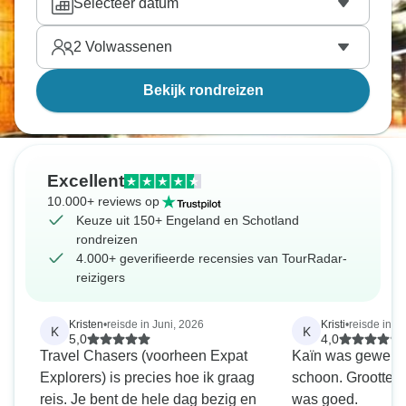
Selecteer datum
2
Volwassenen
Bekijk rondreizen
Excellent
10.000+ reviews op
Keuze uit 150+ Engeland en Schotland
rondreizen
4.000+ geverifieerde recensies van TourRadar-
reizigers
Kristen
•
reisde in Juni, 2026
Kristi
•
reisde in Ap
K
K
5,0
4,0
Travel Chasers (voorheen Expat
Kaïn was geweldi
Explorers) is precies hoe ik graag
schoon. Grootte v
reis. Je bent de hele dag bezig en
was goed.