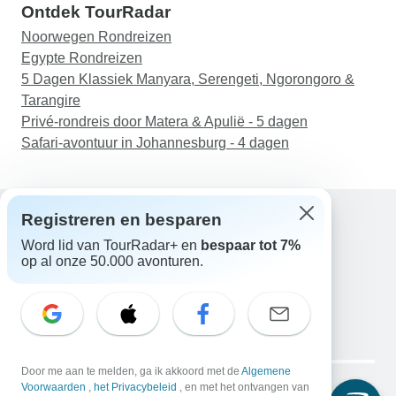
Ontdek TourRadar
Noorwegen Rondreizen
Egypte Rondreizen
5 Dagen Klassiek Manyara, Serengeti, Ngorongoro &
Tarangire
Privé-rondreis door Matera & Apulië - 5 dagen
Safari-avontuur in Johannesburg - 4 dagen
Registreren en besparen
Word lid van TourRadar+ en
bespaar tot 7%
Hulp
op al onze 50.000 avonturen.
Neem contact met ons op
Nederland +31 858 881 876
E-mail: support@tourradar.com
Taal selecteren
EN
DE
ES
FR
NL
Copyright © TourRadar. Alle rechten voorbehouden.
Door me aan te melden, ga ik akkoord met de
Algemene
Juridische kennisgeving
Voorwaarden
,
het Privacybeleid
Privacybeleid
, en met het ontvangen van
Cookies