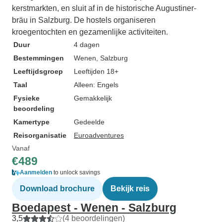
kerstmarkten, en sluit af in de historische Augustiner-
bräu in Salzburg. De hostels organiseren
kroegentochten en gezamenlijke activiteiten.
Duur
4 dagen
Bestemmingen
Wenen
, Salzburg
Leeftijdsgroep
Leeftijden 18+
Taal
Alleen: Engels
Fysieke
Gemakkelijk
beoordeling
Kamertype
Gedeelde
Reisorganisatie
Euroadventures
Vanaf
€489
Aanmelden
to unlock savings
Download brochure
Bekijk reis
Boedapest - Wenen - Salzburg
3,5
(4 beoordelingen)