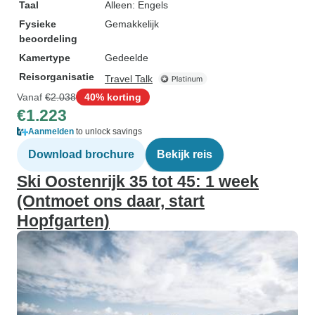
Taal
Alleen: Engels
Fysieke
Gemakkelijk
beoordeling
Kamertype
Gedeelde
Reisorganisatie
Travel Talk
Vanaf
€2.038
40% korting
€1.223
Aanmelden
to unlock savings
Download brochure
Bekijk reis
Ski Oostenrijk 35 tot 45: 1 week
(Ontmoet ons daar, start
Hopfgarten)