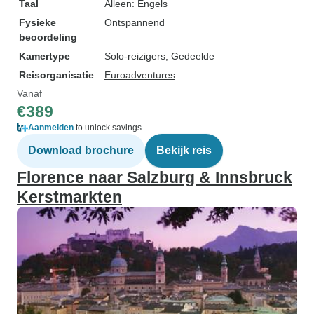
Taal
Alleen: Engels
Fysieke
Ontspannend
beoordeling
Kamertype
Solo-reizigers, Gedeelde
Reisorganisatie
Euroadventures
Vanaf
€389
Aanmelden
to unlock savings
Download brochure
Bekijk reis
Florence naar Salzburg & Innsbruck
Kerstmarkten