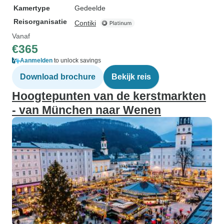
Kamertype
Gedeelde
Reisorganisatie
Contiki
Vanaf
€365
Aanmelden
to unlock savings
Download brochure
Bekijk reis
Hoogtepunten van de kerstmarkten
- van München naar Wenen