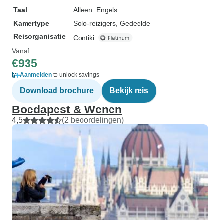
Taal
Alleen: Engels
Kamertype
Solo-reizigers, Gedeelde
Reisorganisatie
Contiki
Vanaf
€935
Aanmelden
to unlock savings
Download brochure
Bekijk reis
Boedapest & Wenen
4,5
(2 beoordelingen)