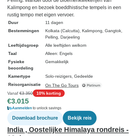
Pelling. Wandel door de bloemenkwekerijen van
Kalimpong en bezoek boeddhistische tempels in een
rustig tempo met eigen vervoer.
Duur
11 dagen
Bestemmingen
Kolkata (Calcutta)
, Kalimpong
, Gangtok
,
Pelling
, Darjeeling
Leeftijdsgroep
Alle leeftijden welkom
Taal
Alleen: Engels
Fysieke
Gemakkelijk
beoordeling
Kamertype
Solo-reizigers, Gedeelde
Reisorganisatie
On The Go Tours
Vanaf
€3.350
10% korting
€3.015
Aanmelden
to unlock savings
Download brochure
Bekijk reis
India , Oostelijke Himalaya rondreis -