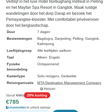
Verblijf in het luxe Hotel Norbughang Retreat in Pelling
en het Mayfair Spa Resort in Gangtok. Maak rustige
wandelingen door het dorp Darap en bezoek het
Pemayangtse-klooster. Met comfortabel privévervoer
door het berglandschap.
Duur
7 dagen
Bestemmingen
Bagdogra
, Darjeeling
, Pelling
, Gangtok
,
Kalimpong
Leeftijdsgroep
Alle leeftijden welkom
Taal
Alleen: Engels
Fysieke
Ontspannend
beoordeling
Kamertype
Solo-reizigers, Gedeelde
Reisorganisatie
MTA Destination Management Company
Vanaf
€981
20% korting
€785
Aanmelden
to unlock savings