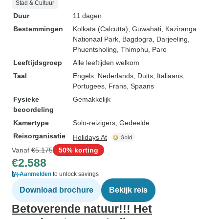
Stad & Cultuur
Duur
11 dagen
Bestemmingen
Kolkata (Calcutta)
, Guwahati
, Kaziranga
Nationaal Park
, Bagdogra
, Darjeeling
,
Phuentsholing
, Thimphu
, Paro
Leeftijdsgroep
Alle leeftijden welkom
Taal
Engels, Nederlands, Duits, Italiaans,
Portugees, Frans, Spaans
Fysieke
Gemakkelijk
beoordeling
Kamertype
Solo-reizigers, Gedeelde
Reisorganisatie
Holidays At
Vanaf
€5.175
50% korting
€2.588
Aanmelden
to unlock savings
Download brochure
Bekijk reis
Betoverende natuur!!! Het