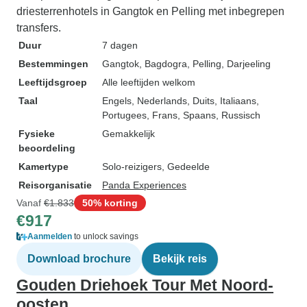
driesterrenhotels in Gangtok en Pelling met inbegrepen
transfers.
Duur
7 dagen
Bestemmingen
Gangtok
, Bagdogra
, Pelling
, Darjeeling
Leeftijdsgroep
Alle leeftijden welkom
Taal
Engels, Nederlands, Duits, Italiaans,
Portugees, Frans, Spaans, Russisch
Fysieke
Gemakkelijk
beoordeling
Kamertype
Solo-reizigers, Gedeelde
Reisorganisatie
Panda Experiences
Vanaf
€1.833
50% korting
€917
Aanmelden
to unlock savings
Download brochure
Bekijk reis
Gouden Driehoek Tour Met Noord-
oosten