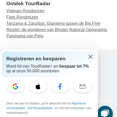
Ontdek TourRadar
van plan er in de toekomst weer gebruik van te
maken.
Vietnam Rondreizen
Fiets Rondreizen
Tanzania & Zanzibar: Glamping tussen de Big Five
Reizen: de wonderen van Bhutan National Geographic
Panorama van Peru
Registreren en besparen
Word lid van TourRadar+ en
bespaar tot 7%
Hulp
op al onze 50.000 avonturen.
Neem contact met ons op
Nederland +31 858 881 876
E-mail: support@tourradar.com
Taal selecteren
EN
DE
ES
FR
NL
Copyright © TourRadar. Alle rechten voorbehouden.
Door me aan te melden, ga ik akkoord met de
Algemene
Juridische kennisgeving
Voorwaarden
,
het Privacybeleid
Privacybeleid
, en met het ontvangen van
Cookies
marketingmails.
Algemene voorwaarden