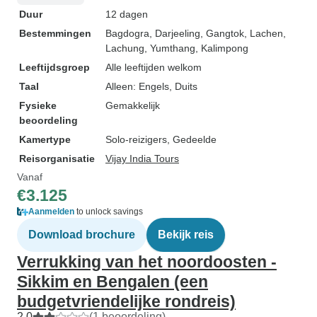
Duur
12 dagen
Bestemmingen
Bagdogra
, Darjeeling
, Gangtok
, Lachen
,
Lachung
, Yumthang
, Kalimpong
Leeftijdsgroep
Alle leeftijden welkom
Taal
Alleen: Engels, Duits
Fysieke
Gemakkelijk
beoordeling
Kamertype
Solo-reizigers, Gedeelde
Reisorganisatie
Vijay India Tours
Vanaf
€3.125
Aanmelden
to unlock savings
Download brochure
Bekijk reis
Verrukking van het noordoosten -
Sikkim en Bengalen (een
budgetvriendelijke rondreis)
2,0
(1 beoordeling)