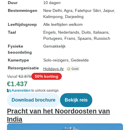
Duur
10 dagen
Bestemmingen
New Delhi
, Agra
, Fatehpur Sikri
, Jaipur
,
Kalimpong
, Darjeeling
Leeftijdsgroep
Alle leeftijden welkom
Taal
Engels, Nederlands, Duits, Italiaans,
Portugees, Frans, Spaans, Russisch
Fysieke
Gemakkelijk
beoordeling
Kamertype
Solo-reizigers, Gedeelde
Reisorganisatie
Holidays At
Vanaf
€2.875
50% korting
€1.437
Aanmelden
to unlock savings
Download brochure
Bekijk reis
Pracht van het Noordoosten van
India