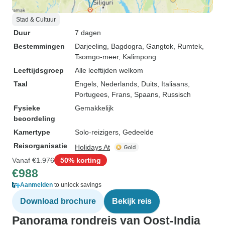
Stad & Cultuur
Duur
7 dagen
Bestemmingen
Darjeeling
, Bagdogra
, Gangtok
, Rumtek
,
Tsomgo-meer
, Kalimpong
Leeftijdsgroep
Alle leeftijden welkom
Taal
Engels, Nederlands, Duits, Italiaans,
Portugees, Frans, Spaans, Russisch
Fysieke
Gemakkelijk
beoordeling
Kamertype
Solo-reizigers, Gedeelde
Reisorganisatie
Holidays At
Vanaf
€1.976
50% korting
€988
Aanmelden
to unlock savings
Download brochure
Bekijk reis
Panorama rondreis van Oost-India