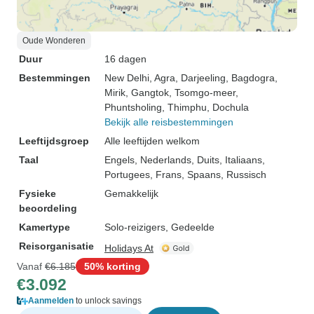
Oude Wonderen
Duur
16 dagen
Bestemmingen
New Delhi
, Agra
, Darjeeling
, Bagdogra
,
Mirik
, Gangtok
, Tsomgo-meer
,
Phuntsholing
, Thimphu
, Dochula
Bekijk alle reisbestemmingen
Leeftijdsgroep
Alle leeftijden welkom
Taal
Engels, Nederlands, Duits, Italiaans,
Portugees, Frans, Spaans, Russisch
Fysieke
Gemakkelijk
beoordeling
Kamertype
Solo-reizigers, Gedeelde
Reisorganisatie
Holidays At
Vanaf
€6.185
50% korting
€3.092
Aanmelden
to unlock savings