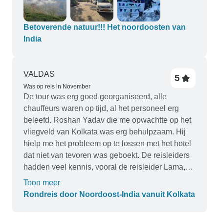
Betoverende natuur!!! Het noordoosten van
India
VALDAS
5
Was op reis in November
De tour was erg goed georganiseerd, alle
chauffeurs waren op tijd, al het personeel erg
beleefd. Roshan Yadav die me opwachtte op het
vliegveld van Kolkata was erg behulpzaam. Hij
hielp me het probleem op te lossen met het hotel
dat niet van tevoren was geboekt. De reisleiders
hadden veel kennis, vooral de reisleider Lama,
die een paar dagen bij me was vanaf het
Toon meer
vliegveld van Bagdogra tot aan mijn vertrek naar
Rondreis door Noordoost-India vanuit Kolkata
Kolakata, had veel kennis en was erg goed. Ik
ben blij met de reisorganisatie Hoidays At en ben