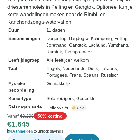
driesterrenhotels in Pelling en Gangtok. Optioneel kun je
korte wandelingen maken naar de Rimbi- en
Kanchendzonga-watervallen.
Duur
11 dagen
Bestemmingen
Darjeeling
, Bagdogra
, Kalimpong
, Pelling
,
Jorethang
, Gangtok
, Lachung
, Yumthang
,
Rumtek
, Tsomgo-meer
Leeftijdsgroep
Alle leeftijden welkom
Taal
Engels, Nederlands, Duits, Italiaans,
Portugees, Frans, Spaans, Russisch
Fysieke
Gemakkelijk
beoordeling
Kamertype
Solo-reizigers, Gedeelde
Reisorganisatie
Holidays At
Vanaf
€3.290
50% korting
€1.645
Aanmelden
to unlock savings