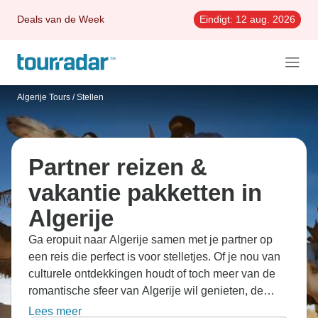
Deals van de Week
Eindigt:
12 aug. 2026
Algerije Tours
/
Stellen
Partner reizen &
vakantie pakketten in
Algerije
Ga eropuit naar Algerije samen met je partner op
een reis die perfect is voor stelletjes. Of je nou van
culturele ontdekkingen houdt of toch meer van de
romantische sfeer van Algerije wil genieten, de
reizen brengen je naar de straatjes van Algiers en
Lees meer