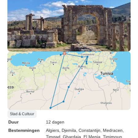
Stad & Cultuur
Duur
12 dagen
Bestemmingen
Algiers
, Djemila
, Constantijn
, Medracen
,
Timgad
, Ghardaia
, El Menia
, Timimoun
,