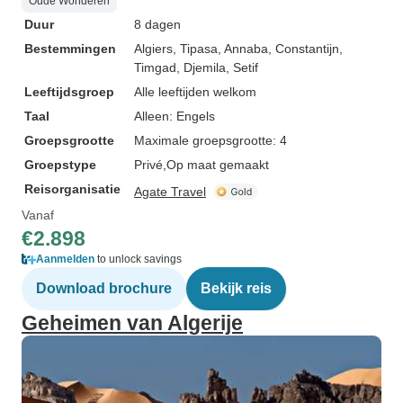
Oude Wonderen
Duur
8 dagen
Bestemmingen
Algiers
, Tipasa
, Annaba
, Constantijn
,
Timgad
, Djemila
, Setif
Leeftijdsgroep
Alle leeftijden welkom
Taal
Alleen: Engels
Groepsgrootte
Maximale groepsgrootte: 4
Groepstype
Privé
Op maat gemaakt
Reisorganisatie
Agate Travel
Vanaf
€2.898
Aanmelden
to unlock savings
Download brochure
Bekijk reis
Geheimen van Algerije