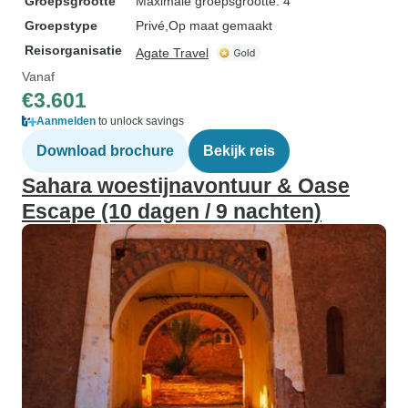
Groepsgrootte
Maximale groepsgrootte: 4
Groepstype
Privé
Op maat gemaakt
Reisorganisatie
Agate Travel
Vanaf
€3.601
Aanmelden
to unlock savings
Download brochure
Bekijk reis
Sahara woestijnavontuur & Oase
Escape (10 dagen / 9 nachten)