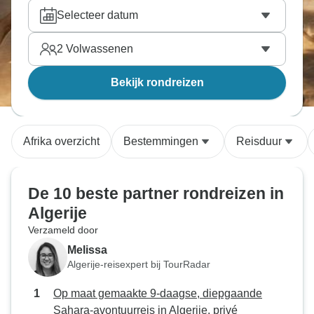
de charme van Tipasa zal jullie beiden betoveren.
Selecteer datum
Vind de tour naar Algerije die perfect is voor jullie
tweetjes, reis samen en bekijk de wereld van
2
Volwassenen
dichtbij. Onze reisexperts hebben alle tours
doorzocht en hebben handmatig de beste
partner
Bekijk rondreizen
avontuurlijke vakanties
gekozen.
Afrika overzicht
Bestemmingen
Reisduur
De 10 beste partner rondreizen in
Algerije
Verzameld door
Melissa
Algerije-reisexpert bij TourRadar
Op maat gemaakte 9-daagse, diepgaande
Sahara-avontuurreis in Algerije, privé