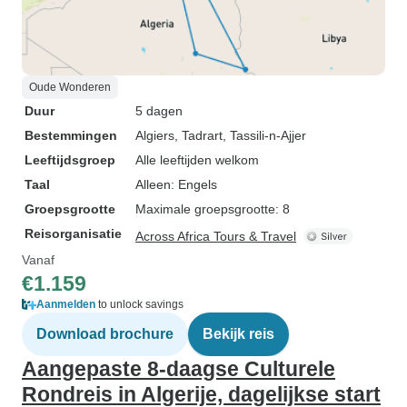
Oude Wonderen
Duur
5 dagen
Bestemmingen
Algiers
, Tadrart
, Tassili-n-Ajjer
Leeftijdsgroep
Alle leeftijden welkom
Taal
Alleen: Engels
Groepsgrootte
Maximale groepsgrootte: 8
Reisorganisatie
Across Africa Tours & Travel
Vanaf
€1.159
Aanmelden
to unlock savings
Download brochure
Bekijk reis
Aangepaste 8-daagse Culturele
Rondreis in Algerije, dagelijkse start