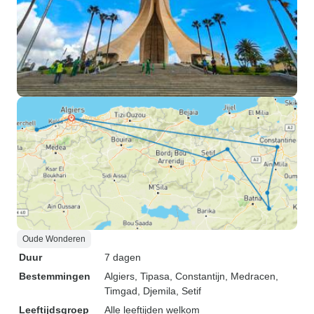
Oude Wonderen
Duur
7 dagen
Bestemmingen
Algiers
, Tipasa
, Constantijn
, Medracen
,
Timgad
, Djemila
, Setif
Leeftijdsgroep
Alle leeftijden welkom