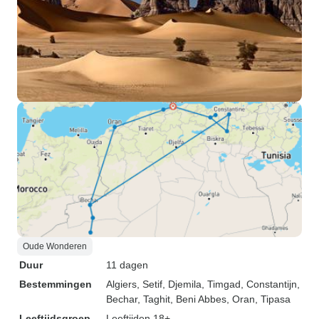
Oude Wonderen
Duur
11 dagen
Bestemmingen
Algiers
, Setif
, Djemila
, Timgad
, Constantijn
,
Bechar
, Taghit
, Beni Abbes
, Oran
, Tipasa
Leeftijdsgroep
Leeftijden 18+