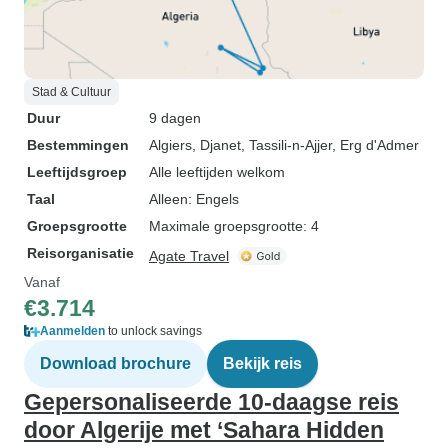
Stad & Cultuur
Duur
9 dagen
Bestemmingen
Algiers
, Djanet
, Tassili-n-Ajjer
, Erg d'Admer
Leeftijdsgroep
Alle leeftijden welkom
Taal
Alleen: Engels
Groepsgrootte
Maximale groepsgrootte: 4
Reisorganisatie
Agate Travel
Vanaf
€3.714
Aanmelden
to unlock savings
Download brochure
Bekijk reis
Gepersonaliseerde 10-daagse reis
door Algerije met ‘Sahara Hidden