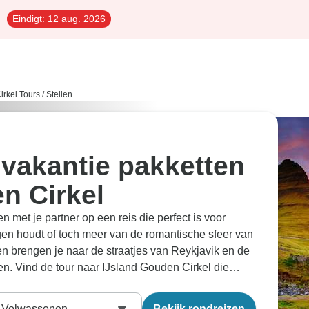
Eindigt:
12 aug. 2026
irkel Tours
/
Stellen
 vakantie pakketten
n Cirkel
 met je partner op een reis die perfect is voor
ingen houdt of toch meer van de romantische sfeer van
en brengen je naar de straatjes van Reykjavik en de
en. Vind de tour naar IJsland Gouden Cirkel die
n bekijk de wereld van dichtbij. Onze reisexperts
ndmatig de beste
partner avontuurlijke reizen
Volwassenen
Bekijk rondreizen