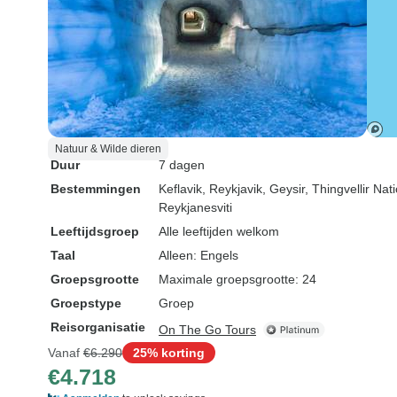
Natuur & Wilde dieren
Duur
7 dagen
Bestemmingen
Keflavik
, Reykjavik
, Geysir
, Thingvellir Nat
Reykjanesviti
Leeftijdsgroep
Alle leeftijden welkom
Taal
Alleen: Engels
Groepsgrootte
Maximale groepsgrootte: 24
Groepstype
Groep
Reisorganisatie
On The Go Tours
Vanaf
€6.290
25% korting
€4.718