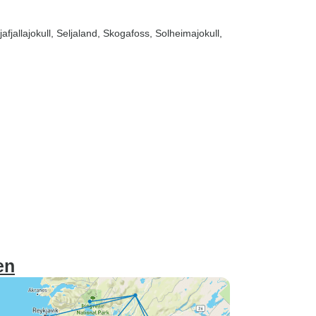
jafjallajokull
, Seljaland
, Skogafoss
, Solheimajokull
,
en