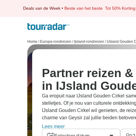
Deals van de Week
•
Beste van het beste
Tot 50% Korting
Home
/
Europa-rondreizen
/
Ijsland-rondreizen
/
IJsland Gouden C
Partner reizen &
in IJsland Goude
Ga eropuit naar IJsland Gouden Cirkel samen
stelletjes. Of je nou van culturele ontdekk
IJsland Gouden Cirkel wil genieten, de reiz
charme van Geysir zal jullie beiden betover
perfect is voor jullie tweetjes, reis samen e
Lees meer
hebben alle tours doorzocht en hebben ha
Selecteer datum
2