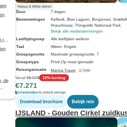
agen
Natuur & Wilde dieren
Duur
7 dagen
gen
Bestemmingen
Keflavik
, Blue Lagoon
, Borgarnes
, Snæfel
Hraunfossar
, Thingvellir Nationaal Park
Bekijk alle reisbestemmingen
Leeftijdsgroep
Alle leeftijden welkom
n in
Taal
Alleen: Engels
den
Groepsgrootte
Maximale groepsgrootte: 7
Groepstype
Privé
Op maat gemaakt
Reisorganisatie
Marina Travel
Vanaf
€8.079
10% korting
e, de
€7.271
Aanmelden
to unlock savings
 6
Download brochure
Bekijk reis
IJSLAND - Gouden Cirkel zuidkus