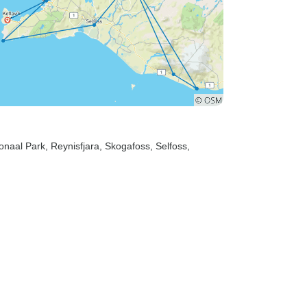
ionaal Park
, Reynisfjara
, Skogafoss
, Selfoss
,