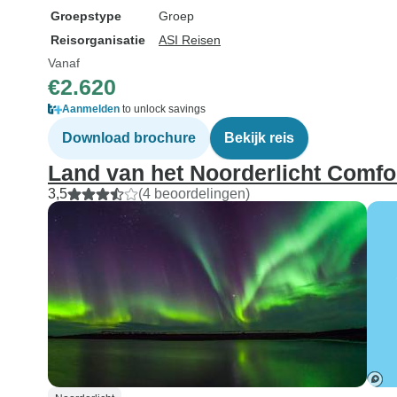
Groepstype
Groep
Reisorganisatie
ASI Reisen
Vanaf
€2.620
Aanmelden
to unlock savings
Download brochure
Bekijk reis
Land van het Noorderlicht Comfor
3,5
(4 beoordelingen)