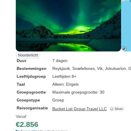
Noorderlicht
Duur
7 dagen
Bestemmingen
Reykjavik
, Snæfellsnes
, Vik
, Jokulsarlon
, 
Leeftijdsgroep
Leeftijden 8+
Taal
Alleen: Engels
Groepsgrootte
Maximale groepsgrootte: 30
Groepstype
Groep
Reisorganisatie
Bucket List Group Travel LLC
Vanaf
€2.856