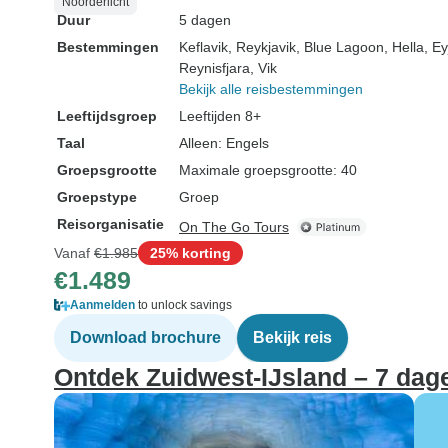
Noorderlicht
Duur
5 dagen
Bestemmingen
Keflavik
, Reykjavik
, Blue Lagoon
, Hella
, Ey
Reynisfjara
, Vik
Bekijk alle reisbestemmingen
Leeftijdsgroep
Leeftijden 8+
Taal
Alleen: Engels
Groepsgrootte
Maximale groepsgrootte: 40
Groepstype
Groep
Reisorganisatie
On The Go Tours
Vanaf
€1.985
25% korting
€1.489
Aanmelden
to unlock savings
Download brochure
Bekijk reis
Ontdek Zuidwest-IJsland – 7 dag