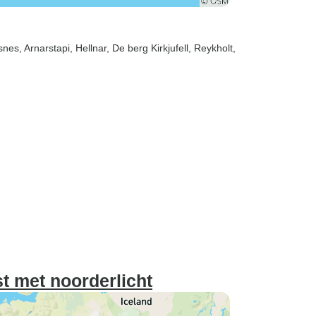
lsnes
, Arnarstapi
, Hellnar
, De berg Kirkjufell
, Reykholt
,
t met noorderlicht