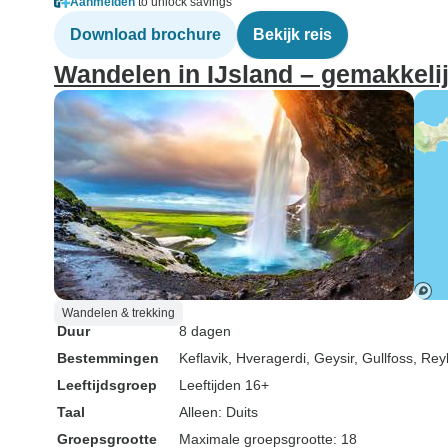
Aanmelden
to unlock savings
Download brochure
Bekijk reis
Wandelen in IJsland – gemakkeli
Wandelen & trekking
Duur
8 dagen
Bestemmingen
Keflavik
, Hveragerdi
, Geysir
, Gullfoss
, Rey
Leeftijdsgroep
Leeftijden 16+
Taal
Alleen: Duits
Groepsgrootte
Maximale groepsgrootte: 18