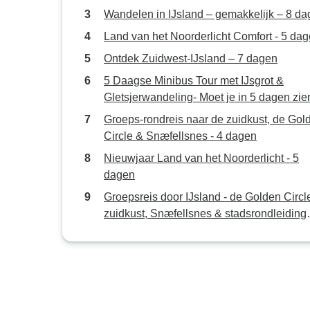
Wandelen in IJsland – gemakkelijk – 8 d
Land van het Noorderlicht Comfort - 5 da
Ontdek Zuidwest-IJsland – 7 dagen
5 Daagse Minibus Tour met IJsgrot &
Gletsjerwandeling- Moet je in 5 dagen zie
IJsland: Gouden Cirkel, Zuidkustgletsjer
Groeps-rondreis naar de zuidkust, de Gol
Lagune, Snaefelsness
Circle & Snæfellsnes - 4 dagen
Nieuwjaar Land van het Noorderlicht - 5
dagen
Groepsreis door IJsland - de Golden Circl
zuidkust, Snæfellsnes & stadsrondleiding
door Reykjavik - incl. luchthaventransfer -
dagen