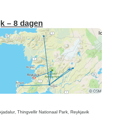
jk – 8 dagen
kjadalur
, Thingvellir Nationaal Park
, Reykjavik