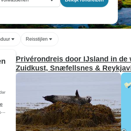
sduur
Reisstijlen
Privérondreis door IJsland in de 
en
Zuidkust, Snæfellsnes & Reykjav
dar
de
&