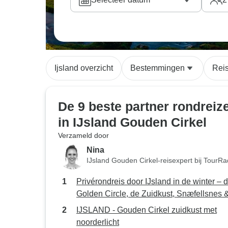
gekozen.
Ijsland overzicht
Bestemmingen
Rei
De 9 beste partner rondreiz
in IJsland Gouden Cirkel
Verzameld door
Nina
IJsland Gouden Cirkel-reisexpert bij TourRa
Privérondreis door IJsland in de winter – 
Golden Circle, de Zuidkust, Snæfellsnes 
Reykjavik – 7 dagen
IJSLAND - Gouden Cirkel zuidkust met
noorderlicht