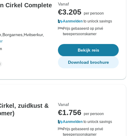
Vanaf
n Cirkel Complete
€3.205
per persoon
Aanmelden
to unlock savings
Prijs gebaseerd op privé
tweepersoonskamer
n,
Borgarnes,
Hvitserkur,
er
om
Bekijk reis
Download brochure
Vanaf
irkel, zuidkust &
€1.756
omer)
per persoon
Aanmelden
to unlock savings
Prijs gebaseerd op privé
tweepersoonskamer