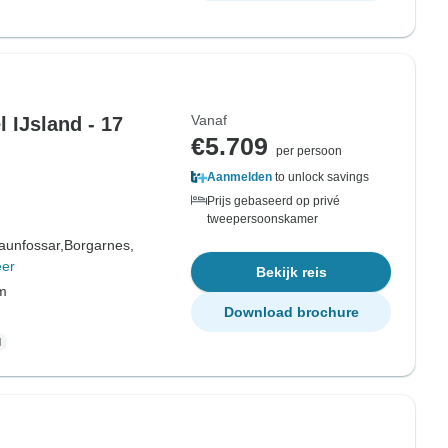
Vanaf
l IJsland - 17
€5.709
per persoon
Aanmelden
to unlock savings
Prijs gebaseerd op privé
tweepersoonskamer
aunfossar,
Borgarnes,
er
Bekijk reis
om
Download brochure