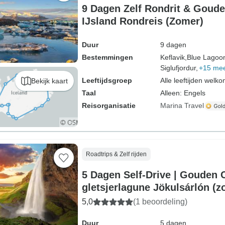
9 Dagen Zelf Rondrit & Goude
IJsland Rondreis (Zomer)
Duur
9 dagen
Bestemmingen
Keflavik,
Blue Lagoo
Siglufjordur,
+15 me
Leeftijdsgroep
Alle leeftijden welk
Bekijk kaart
Taal
Alleen: Engels
Reisorganisatie
Marina Travel
Roadtrips & Zelf rijden
5 Dagen Self-Drive | Gouden C
gletsjerlagune Jökulsárlón (z
5,0
(1 beoordeling)
Duur
5 dagen