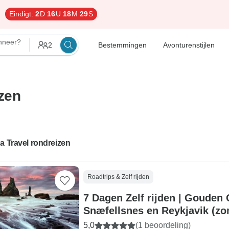
Eindigt:
2
D
16
U
18
M
28
S
neer?
2
Bestemmingen
Avonturenstijlen
izen
a Travel rondreizen
Roadtrips & Zelf rijden
7 Dagen Zelf rijden | Gouden C
Snæfellsnes en Reykjavik (zo
5,0
(1 beoordeling)