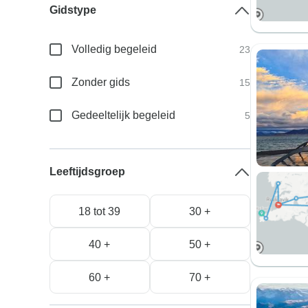
Gidstype
Volledig begeleid
23
Zonder gids
15
Gedeeltelijk begeleid
5
Leeftijdsgroep
18 tot 39
30 +
40 +
50 +
60 +
70 +