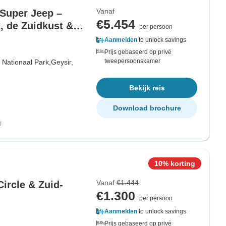
Vanaf
 Super Jeep –
€5.454
 de Zuidkust &
per persoon
Aanmelden
to unlock savings
Prijs gebaseerd op privé
tweepersoonskamer
r Nationaal Park,
Geysir,
Bekijk reis
Download brochure
10% korting
Vanaf
€1.444
ircle & Zuid-
€1.300
per persoon
Aanmelden
to unlock savings
Prijs gebaseerd op privé