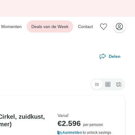
Momenten
Deals van de Week
Contact
Delen
Vanaf
irkel, zuidkust,
€2.596
mer)
per persoon
Aanmelden
to unlock savings