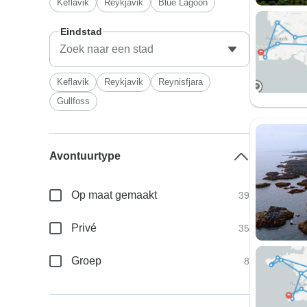
Keflavik
Reykjavik
Blue Lagoon
Eindstad
Keflavik
Reykjavik
Reynisfjara
Gullfoss
Avontuurtype
Op maat gemaakt
39
Privé
35
Groep
8