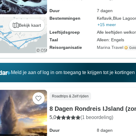
Duur
7 dagen
Bestemmingen
Keflavik,
Blue Lagoo
+15 meer
Bekijk kaart
Leeftijdsgroep
Alle leeftijden welk
Taal
Alleen: Engels
Reisorganisatie
Marina Travel
Meld je aan of log in om toegang te krijgen tot je kortinge
Roadtrips & Zelf rijden
8 Dagen Rondreis IJsland (zo
5,0
(1 beoordeling)
Duur
8 dagen