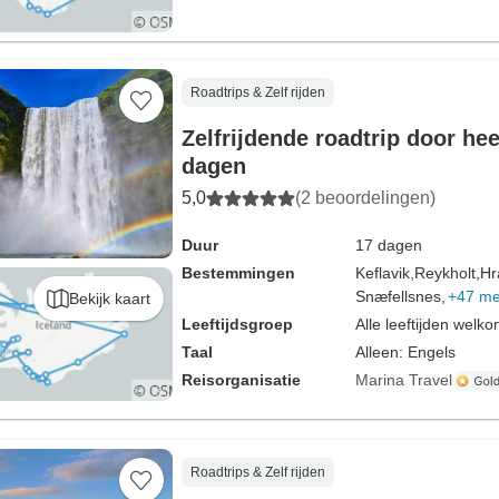
Roadtrips & Zelf rijden
Zelfrijdende roadtrip door hee
dagen
5,0
(2 beoordelingen)
Duur
17 dagen
Bestemmingen
Keflavik,
Reykholt,
Hr
Snæfellsnes,
+47 me
Bekijk kaart
Leeftijdsgroep
Alle leeftijden welk
Taal
Alleen: Engels
Reisorganisatie
Marina Travel
Roadtrips & Zelf rijden