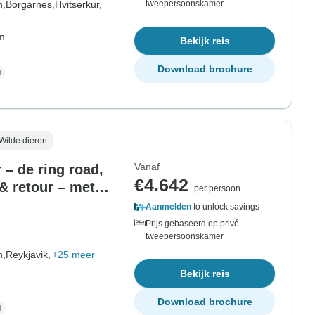
n,
Borgarnes,
Hvitserkur,
tweepersoonskamer
om
Bekijk reis
Download brochure
Wilde dieren
Vanaf
 – de ring road,
€4.642
& retour – met
per persoon
epsrondreis – 10
Aanmelden
to unlock savings
Prijs gebaseerd op privé
tweepersoonskamer
n,
Reykjavik,
+25 meer
Bekijk reis
Download brochure