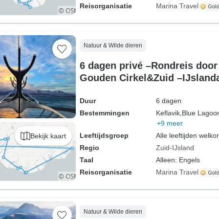
Reisorganisatie
Marina Travel
Natuur & Wilde dieren
6 dagen privé –Rondreis door
Gouden Cirkel&Zuid –IJsland
Duur
6 dagen
Bestemmingen
Keflavik,
Blue Lagoo
+9 meer
Leeftijdsgroep
Alle leeftijden welk
Bekijk kaart
Regio
Zuid-IJsland
Taal
Alleen: Engels
Reisorganisatie
Marina Travel
Natuur & Wilde dieren