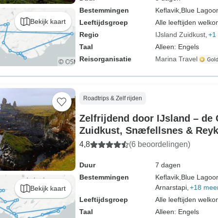
Bestemmingen
Keflavik,
Blue Lagoo
Bekijk kaart
Leeftijdsgroep
Alle leeftijden welk
Regio
IJsland Zuidkust
+1
Taal
Alleen: Engels
Reisorganisatie
Marina Travel
Roadtrips & Zelf rijden
Zelfrijdend door IJsland – de
Zuidkust, Snæfellsnes & Reykj
dagen
4,8
(6 beoordelingen)
Duur
7 dagen
Bestemmingen
Keflavik,
Blue Lagoo
Arnarstapi,
+18 mee
Bekijk kaart
Leeftijdsgroep
Alle leeftijden welk
Taal
Alleen: Engels