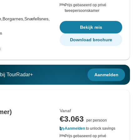
Prijs gebaseerd op privé
tweepersoonskamer
n,
Borgarnes,
Snæfellsnes,
Bekijk reis
om
Download brochure
n bij TourRadar+
Aanmelden
Vanaf
mer)
€3.063
per persoon
Aanmelden
to unlock savings
Prijs gebaseerd op privé