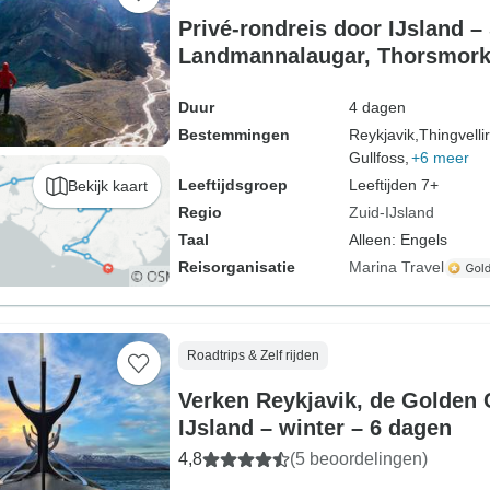
Privé-rondreis door IJsland –
Landmannalaugar, Thorsmork,
Golden Circle – 4 dagen
Duur
4 dagen
Bestemmingen
Reykjavik,
Thingvelli
Gullfoss,
+6 meer
Leeftijdsgroep
Leeftijden 7+
Bekijk kaart
Regio
Zuid-IJsland
Taal
Alleen: Engels
Reisorganisatie
Marina Travel
Roadtrips & Zelf rijden
Verken Reykjavik, de Golden C
IJsland – winter – 6 dagen
4,8
(5 beoordelingen)