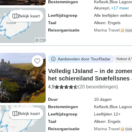
Bestemmingen
Keflavik,
Blue Lagoo
Akureyri,
+17 meer
Leeftijdsgroep
Alle leeftijden welk
Bekijk kaart
Taal
Alleen: Engels
Reisorganisatie
Marina Travel
Aanbevolen door TourRadar
Natuur & 
Volledig IJsland – in de zomer
het schiereiland Snæfellsnes 
luchthaven-transfer – een gro
4,9
(20 beoordelingen)
dagen
Duur
10 dagen
Bestemmingen
Keflavik,
Blue Lagoo
Bekijk kaart
Leeftijdsgroep
Leeftijden 12+
Taal
Alleen: Engels
Reisorganisatie
Marina Travel