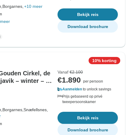
n,
Borgarnes,
+10 meer
om
Bekijk reis
 meer
Download brochure
10% korting
Vanaf
€2.100
 Gouden Cirkel, de
€1.890
avik – winter – 7
per persoon
Aanmelden
to unlock savings
Prijs gebaseerd op privé
tweepersoonskamer
n,
Borgarnes,
Snæfellsnes,
r
Bekijk reis
om
Download brochure