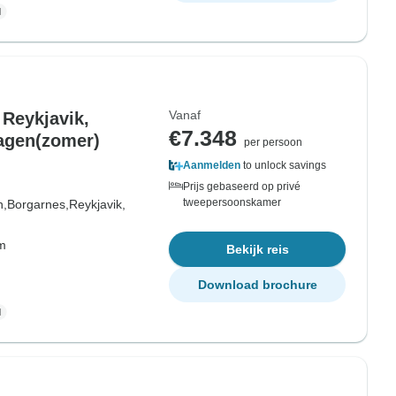
Vanaf
 Reykjavik,
€7.348
agen(zomer)
per persoon
Aanmelden
to unlock savings
Prijs gebaseerd op privé
tweepersoonskamer
n,
Borgarnes,
Reykjavik,
om
Bekijk reis
Download brochure