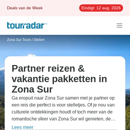
Deals van de Week
Eindigt:
12 aug. 2026
Zona Sur Tours
/
Stellen
Partner reizen &
vakantie pakketten in
Zona Sur
Ga eropuit naar Zona Sur samen met je partner op
een reis die perfect is voor stelletjes. Of je nou van
culturele ontdekkingen houdt of toch meer van de
romantische sfeer van Zona Sur wil genieten, de
reizen brengen je naar de straatjes van Puerto
Lees meer