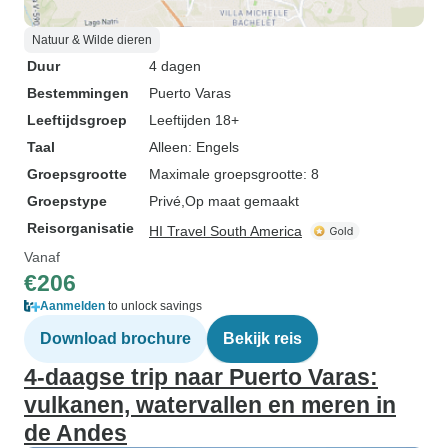
Natuur & Wilde dieren
Duur
4 dagen
Bestemmingen
Puerto Varas
Leeftijdsgroep
Leeftijden 18+
Taal
Alleen: Engels
Groepsgrootte
Maximale groepsgrootte: 8
Groepstype
Privé
Op maat gemaakt
Reisorganisatie
HI Travel South America
Vanaf
€206
Aanmelden
to unlock savings
Download brochure
Bekijk reis
4-daagse trip naar Puerto Varas:
vulkanen, watervallen en meren in
de Andes