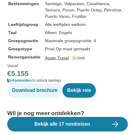
Bestemmingen
Santiago
, Valparaiso
, Casablanca
,
Temuco
, Pucon
, Puerto Octay
, Petrohue
,
Puerto Varas
, Frutillar
Leeftijdsgroep
Alle leeftijden welkom
Taal
Alleen: Engels
Groepsgrootte
Maximale groepsgrootte: 4
Groepstype
Privé
Op maat gemaakt
Reisorganisatie
Agate Travel
Vanaf
€5.155
Aanmelden
to unlock savings
Download brochure
Bekijk reis
Wil je nog meer ontdekken?
Bekijk alle 17 rondreizen