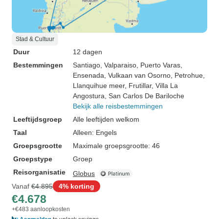
Stad & Cultuur
Duur
12 dagen
Bestemmingen
Santiago
, Valparaiso
, Puerto Varas
,
Ensenada
, Vulkaan van Osorno
, Petrohue
,
Llanquihue meer
, Frutillar
, Villa La
Angostura
, San Carlos De Bariloche
Bekijk alle reisbestemmingen
Leeftijdsgroep
Alle leeftijden welkom
Taal
Alleen: Engels
Groepsgrootte
Maximale groepsgrootte: 46
Groepstype
Groep
Reisorganisatie
Globus
Vanaf
€4.895
4% korting
€4.678
+€483 aanloopkosten