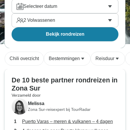
Varas en de charme van Puerto Montt zal jullie
Selecteer datum
beiden betoveren. Vind de tour naar Zona Sur die
perfect is voor jullie tweetjes, reis samen en bekijk
2
Volwassenen
de wereld van dichtbij. Onze reisexperts hebben
alle tours doorzocht en hebben handmatig de beste
Bekijk rondreizen
partner avontuurlijke tours
gekozen.
Chili overzicht
Bestemmingen
Reisduur
De 10 beste partner rondreizen in
Zona Sur
Verzameld door
Melissa
Zona Sur-reisexpert bij TourRadar
Puerto Varas – meren & vulkanen – 4 dagen