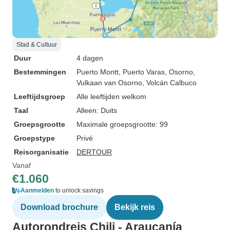
Stad & Cultuur
Duur
4 dagen
Bestemmingen
Puerto Montt
, Puerto Varas
, Osorno
,
Vulkaan van Osorno
, Volcán Calbuco
Leeftijdsgroep
Alle leeftijden welkom
Taal
Alleen: Duits
Groepsgrootte
Maximale groepsgrootte: 99
Groepstype
Privé
Reisorganisatie
DERTOUR
Vanaf
€1.060
Aanmelden
to unlock savings
Download brochure
Bekijk reis
Autorondreis Chili - Araucanía