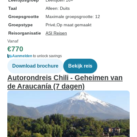
Leeftijdsgroep
Leeftijden 16+
Taal
Alleen: Duits
Groepsgrootte
Maximale groepsgrootte: 12
Groepstype
Privé
Op maat gemaakt
Reisorganisatie
ASI Reisen
Vanaf
€770
Aanmelden
to unlock savings
Download brochure
Bekijk reis
Autorondreis Chili - Geheimen van
de Araucanía (7 dagen)