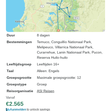
Duur
8 dagen
Bestemmingen
Temuco
, Conguillío Nationaal Park
,
Melipeuco
, Villarrica Nationaal Park
,
Curarrehue
, Lanin Nationaal Park
, Pucon
,
Reserva Huilo-huilo
Leeftijdsgroep
Leeftijden 16+
Taal
Alleen: Engels
Groepsgrootte
Maximale groepsgrootte: 12
Groepstype
Groep
Reisorganisatie
ASI Reisen
Vanaf
€2.565
Aanmelden
to unlock savings