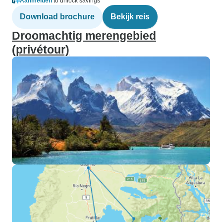
Aanmelden
to unlock savings
Download brochure
Bekijk reis
Droomachtig merengebied
(privétour)