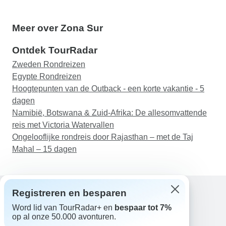
Meer over Zona Sur
Ontdek TourRadar
Zweden Rondreizen
Egypte Rondreizen
Hoogtepunten van de Outback - een korte vakantie - 5
dagen
Namibië, Botswana & Zuid-Afrika: De allesomvattende
reis met Victoria Watervallen
Ongelooflijke rondreis door Rajasthan – met de Taj
Mahal – 15 dagen
Registreren en besparen
Word lid van TourRadar+ en
bespaar tot 7%
Hulp
op al onze 50.000 avonturen.
Neem contact met ons op