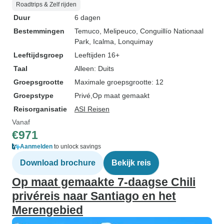
Roadtrips & Zelf rijden
Duur
6 dagen
Bestemmingen
Temuco
, Melipeuco
, Conguillío Nationaal
Park
, Icalma
, Lonquimay
Leeftijdsgroep
Leeftijden 16+
Taal
Alleen: Duits
Groepsgrootte
Maximale groepsgrootte: 12
Groepstype
Privé
Op maat gemaakt
Reisorganisatie
ASI Reisen
Vanaf
€971
Aanmelden
to unlock savings
Download brochure
Bekijk reis
Op maat gemaakte 7-daagse Chili
privéreis naar Santiago en het
Merengebied