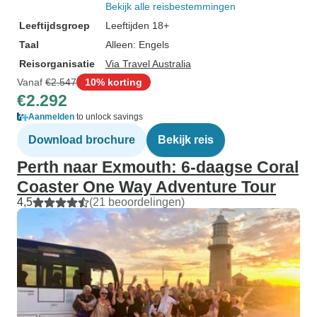
Bekijk alle reisbestemmingen
Leeftijdsgroep
Leeftijden 18+
Taal
Alleen: Engels
Reisorganisatie
Via Travel Australia
Vanaf
€2.547
10% korting
€2.292
Aanmelden
to unlock savings
Download brochure
Bekijk reis
Perth naar Exmouth: 6-daagse Coral
Coaster One Way Adventure Tour
4,5
(21 beoordelingen)