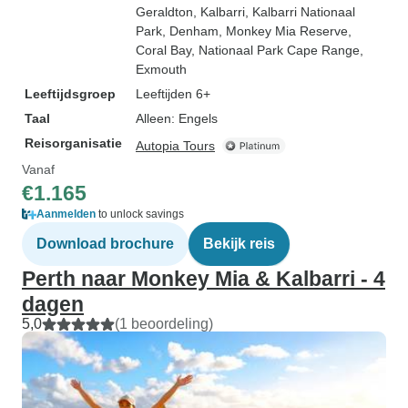
Geraldton
, Kalbarri
, Kalbarri Nationaal
Park
, Denham
, Monkey Mia Reserve
,
Coral Bay
, Nationaal Park Cape Range
,
Exmouth
Leeftijdsgroep
Leeftijden 6+
Taal
Alleen: Engels
Reisorganisatie
Autopia Tours
Vanaf
€1.165
Aanmelden
to unlock savings
Download brochure
Bekijk reis
Perth naar Monkey Mia & Kalbarri - 4
dagen
5,0
(1 beoordeling)