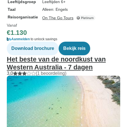
Leeftijdsgroep
Leeftijden 6+
Taal
Alleen: Engels
Reisorganisatie
On The Go Tours
Vanaf
€1.130
Aanmelden
to unlock savings
Download brochure
Bekijk reis
Het beste van de noordkust van
Western Australia - 7 dagen
3,0
(1 beoordeling)