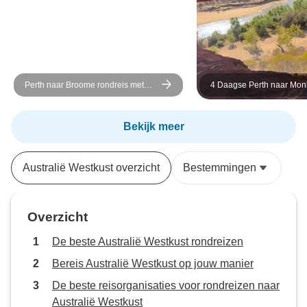
Perth naar Broome rondreis met
4 Daagse Perth naar Mon
Kalbarri, Ningaloo Reef, Exmouth
Coastal Loop Comfort-ni
&amp; Karijini
(Overnachting) Tour
Bekijk meer
Australië Westkust overzicht
Bestemmingen
Overzicht
De beste Australië Westkust rondreizen
Bereis Australië Westkust op jouw manier
De beste reisorganisaties voor rondreizen naar
Australië Westkust