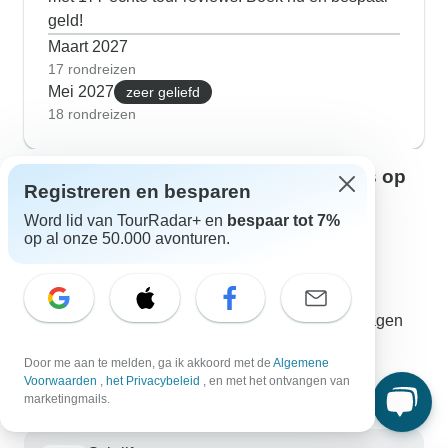
geld!
Maart 2027
17 rondreizen
Mei 2027
zeer geliefd
18 rondreizen
Neem contact op met onze reisexperts op
Registreren en besparen
het gebied van Australië Westkust
Word lid van TourRadar+ en
bespaar tot 7%
Sulu
op al onze 50.000 avonturen.
S
Australië Westkust-expert bij TourRadar
Sulu is één van onze ervaren Australië Westkust-
reisexperts. Neem contact met ons op om al je vragen
over Australië Westkust beantwoord te krijgen!
Door me aan te melden, ga ik akkoord met de
Algemene
Kies uit meer dan 63 rondreizen in Australië
Voorwaarden
,
het Privacybeleid
, en met het ontvangen van
Westkust
marketingmails.
197 geverifieerde reviews door klanten van
TourRadar