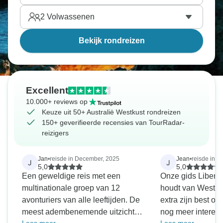
2
Volwassenen
Bekijk rondreizen
Excellent
10.000+ reviews op
Keuze uit 50+ Australië Westkust rondreizen
150+ geverifieerde recensies van TourRadar-
reizigers
Jan
•
reisde in December, 2025
Jean
•
reisde in M
J
J
5,0
5,0
Een geweldige reis met een
Onze gids Libert w
multinationale groep van 12
houdt van West-A
avonturiers van alle leeftijden. De
extra zijn best o
meest adembenemende uitzichten
nog meer interess