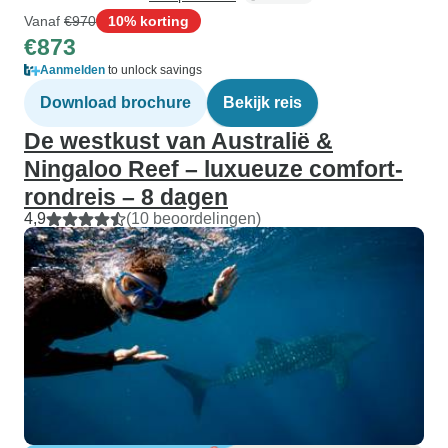
Vanaf
€970
10% korting
€873
Aanmelden
to unlock savings
Download brochure
Bekijk reis
De westkust van Australië &
Ningaloo Reef – luxueuze comfort-
rondreis – 8 dagen
4,9
(10 beoordelingen)