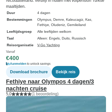
Nicolaaseiland. Verblijf in hutten met volpension Turkse
maaltijden.
Duur
4 dagen
Bestemmingen
Olympus
, Demre
, Kaleucagiz
, Kas
,
Fethiye
, Oludeniz
, Gemileiland
Leeftijdsgroep
Alle leeftijden welkom
Taal
Alleen: Engels, Duits, Russisch
Reisorganisatie
V-Go Yachting
Vanaf
€400
Aanmelden
to unlock savings
Download brochure
Bekijk reis
Fethiye naar Olympos 4 dagen/3
nachten cruise
5,0
(1 beoordeling)