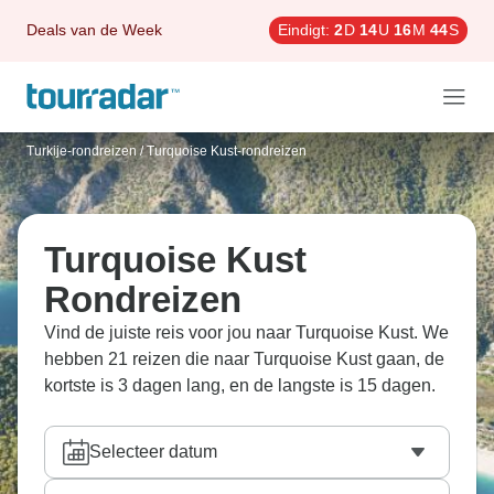
Deals van de Week
Eindigt:
2
D
14
U
16
M
43
S
Turkije-rondreizen
/
Turquoise Kust-rondreizen
Turquoise Kust
Rondreizen
Vind de juiste reis voor jou naar Turquoise Kust. We
hebben 21 reizen die naar Turquoise Kust gaan, de
kortste is 3 dagen lang, en de langste is 15 dagen.
Selecteer datum