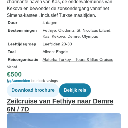
charmante haven van Kas, de onderwaterruïnes van
Kekova en bewonder de zonsondergang vanaf het
Simena-kasteel. Inclusief Turkse maaltijden.
Duur
4 dagen
Bestemmingen
Fethiye
, Oludeniz
, St. Nicolaas Eiland
,
Kas
, Kekova
, Demre
, Olympus
Leeftijdsgroep
Leeftijden 20-39
Taal
Alleen: Engels
Reisorganisatie
Alaturka Turkey – Tours & Blue Cruises
Vanaf
€500
Aanmelden
to unlock savings
Download brochure
Bekijk reis
Zeilcruise van Fethiye naar Demre
6N / 7D