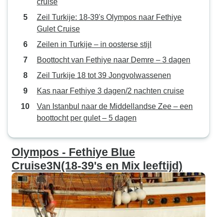
cruise
het feit dat we opgehaald zouden
worden voor de terugreis, de
Zeil Turkije: 18-39's Olympos naar Fethiye
buschauffeur was erg behulpzaam
Gulet Cruise
en toen hoorden we dat we bij het
Zeilen in Turkije – in oosterse stijl
dorp Pamukkale opgehaald
Boottocht van Fethiye naar Demre – 3 dagen
zouden worden en niet bij de
plaats zelf. Ik zou het bedrijf graag
Zeil Turkije 18 tot 39 Jongvolwassenen
weer gebruiken voor toekomstige
Kas naar Fethiye 3 dagen/2 nachten cruise
tochten, maar het zou
Van Istanbul naar de Middellandse Zee – een
waarschijnlijk handig geweest zijn
boottocht per gulet – 5 dagen
als ik van tevoren, toen ik boekte,
uitgelegd had dat er alternatieve
regelingen getroffen zouden
Olympos - Fethiye Blue
worden als er te weinig mensen
Cruise3N(18-39's en Mix leeftijd)
waren, zodat het geen schok was.