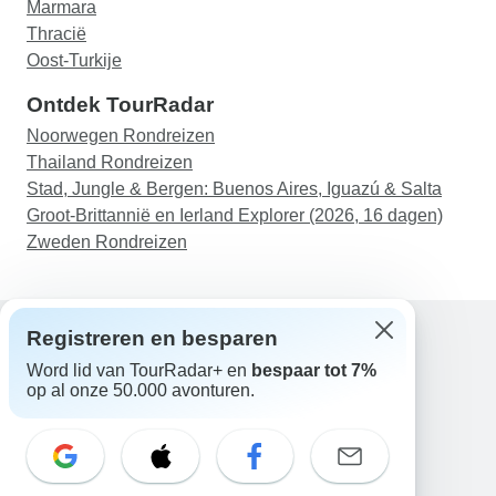
Marmara
Thracië
Oost-Turkije
Ontdek TourRadar
Noorwegen Rondreizen
Thailand Rondreizen
Stad, Jungle & Bergen: Buenos Aires, Iguazú & Salta
Groot-Brittannië en Ierland Explorer (2026, 16 dagen)
Zweden Rondreizen
Registreren en besparen
Word lid van TourRadar+ en
bespaar tot 7%
Hulp
op al onze 50.000 avonturen.
Neem contact met ons op
Nederland +31 858 881 876
E-mail: support@tourradar.com
Taal selecteren
EN
DE
ES
FR
NL