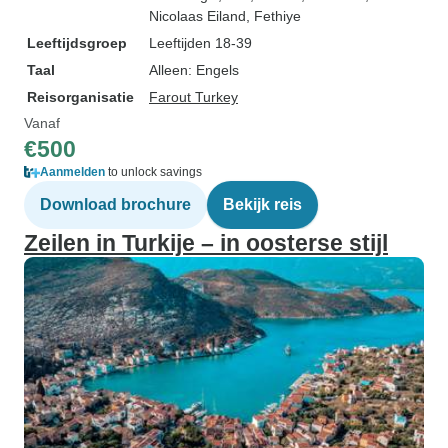
Nicolaas Eiland
, Fethiye
Leeftijdsgroep
Leeftijden 18-39
Taal
Alleen: Engels
Reisorganisatie
Farout Turkey
Vanaf
€500
Aanmelden
to unlock savings
Download brochure
Bekijk reis
Zeilen in Turkije – in oosterse stijl