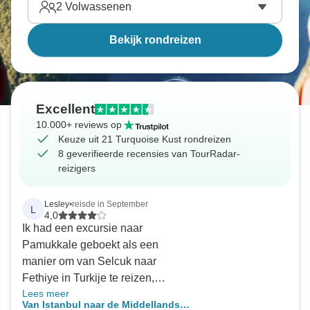
2
Volwassenen
Bekijk rondreizen
Excellent
10.000+ reviews op
Keuze uit 21 Turquoise Kust rondreizen
8 geverifieerde recensies van TourRadar-
reizigers
Lesley
•
reisde in September
L
4,0
Ik had een excursie naar
Pamukkale geboekt als een
manier om van Selcuk naar
Fethiye in Turkije te reizen,
Lees meer
opgehaald bij mijn hotel en naar
Van Istanbul naar de Middellandse