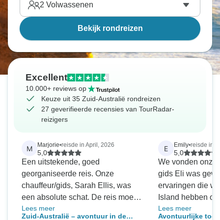
2
Volwassenen
Bekijk rondreizen
Excellent
10.000+ reviews op
Keuze uit 35 Zuid-Australië rondreizen
27 geverifieerde recensies van TourRadar-
reizigers
Marjorie
•
reisde in April, 2026
Emily
•
reisde in 
M
E
5,0
5,0
Een uitstekende, goed
We vonden onze t
georganiseerde reis. Onze
gids Eli was gewe
chauffeur/gids, Sarah Ellis, was
ervaringen die w
een absolute schat. De reis moest
Island hebben o
Lees meer
Lees meer
worden aangepast vanwege de
ongelooflijk. Ik z
Zuid-Australië – avontuur in de
Avontuurlijke toc