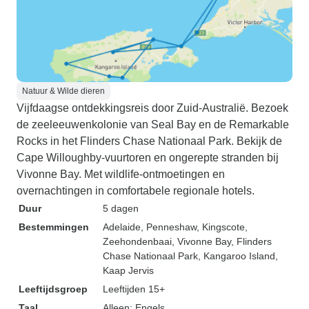
Natuur & Wilde dieren
Vijfdaagse ontdekkingsreis door Zuid-Australië. Bezoek
de zeeleeuwenkolonie van Seal Bay en de Remarkable
Rocks in het Flinders Chase Nationaal Park. Bekijk de
Cape Willoughby-vuurtoren en ongerepte stranden bij
Vivonne Bay. Met wildlife-ontmoetingen en
overnachtingen in comfortabele regionale hotels.
Duur
5 dagen
Bestemmingen
Adelaide
, Penneshaw
, Kingscote
,
Zeehondenbaai
, Vivonne Bay
, Flinders
Chase Nationaal Park
, Kangaroo Island
,
Kaap Jervis
Leeftijdsgroep
Leeftijden 15+
Taal
Alleen: Engels