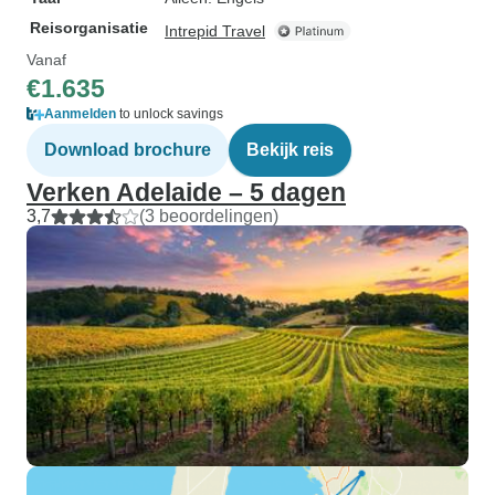
Reisorganisatie
Intrepid Travel
Vanaf
€1.635
Aanmelden
to unlock savings
Download brochure
Bekijk reis
Verken Adelaide – 5 dagen
3,7
(3 beoordelingen)