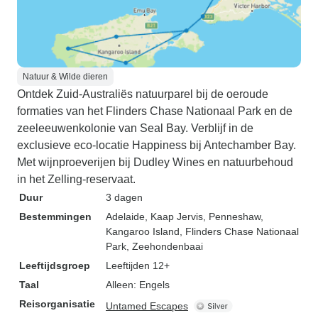
Natuur & Wilde dieren
Ontdek Zuid-Australiës natuurparel bij de oeroude
formaties van het Flinders Chase Nationaal Park en de
zeeleeuwenkolonie van Seal Bay. Verblijf in de
exclusieve eco-locatie Happiness bij Antechamber Bay.
Met wijnproeverijen bij Dudley Wines en natuurbehoud
in het Zelling-reservaat.
Duur
3 dagen
Bestemmingen
Adelaide
, Kaap Jervis
, Penneshaw
,
Kangaroo Island
, Flinders Chase Nationaal
Park
, Zeehondenbaai
Leeftijdsgroep
Leeftijden 12+
Taal
Alleen: Engels
Reisorganisatie
Untamed Escapes