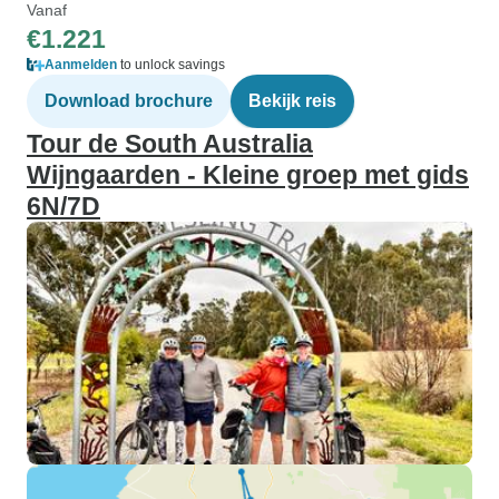
Vanaf
€1.221
Aanmelden
to unlock savings
Download brochure
Bekijk reis
Tour de South Australia
Wijngaarden - Kleine groep met gids
6N/7D