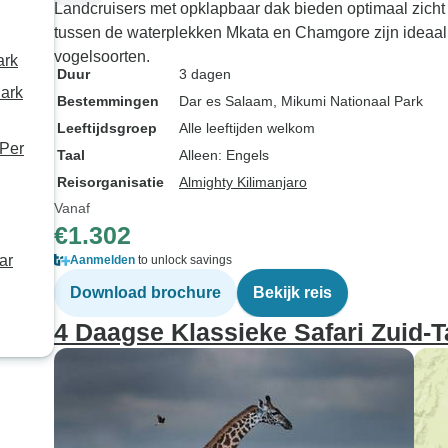
Landcruisers met opklapbaar dak bieden optimaal zicht 
n
tussen de waterplekken Mkata en Chamgore zijn ideaal v
vogelsoorten.
ark
Duur
3 dagen
Park
Bestemmingen
Dar es Salaam
, Mikumi Nationaal Park
Leeftijdsgroep
Alle leeftijden welkom
 Per
Taal
Alleen: Engels
Reisorganisatie
Almighty Kilimanjaro
Vanaf
€1.302
ar
Aanmelden
to unlock savings
Download brochure
Bekijk reis
4 Daagse Klassieke Safari Zuid-