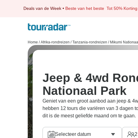
Deals van de Week
•
Beste van het beste
Tot 50% Korting
Home
/
Afrika-rondreizen
/
Tanzania-rondreizen
/
Mikumi Nationaa
Jeep & 4wd Rond
Nationaal Park
Geniet van een groot aanbod aan jeep & 4w
hebben 12 tours die variëren van 3 dagen t
dit is de meest geliefde maand om te gaan.
Selecteer datum
2