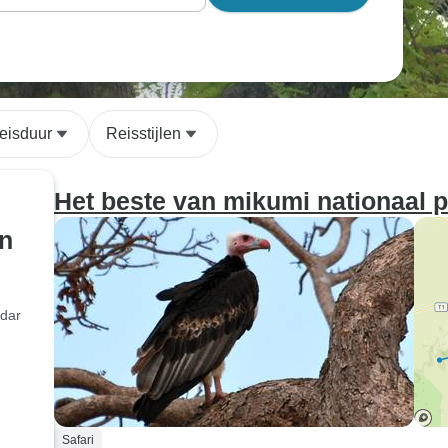
eisduur
Reisstijlen
Het beste van mikumi nationaal 
en
adar
Safari