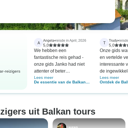
Angela
•
reisde in April, 2026
Trudy
•
reisd
A
T
5,0
5,0
We hebben een
Onze gids was
fantastische reis gehad -
en vertelde v
onze gids Janko had niet
interessante 
attenter of beter
de ingewikke
r-reizigers
Lees meer
Lees meer
geïnformeerd kunnen zijn
geschiedenis
De essentie van de Balkan –
Ontdek de Bal
over elk aspect van de reis.
landen. De k
in kleine groep – 12 dagen
De organisatie, het
activiteiten, d
reisschema en de ervaring
verscheidenhe
waren ongeëvenaard en we
en het aanbo
izigers uit Balkan tours
kunnen deze reis niet hoog
te proberen w
genoeg waarderen.
We hebben v
met een goed
Lauren