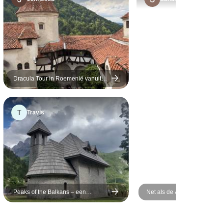
eisgroep was
omdat hij liet zien dat hij
super gepassioneerd is
over zijn werk en zijn regio,
en Lidia voor haar
vriendelijkheid – ze heeft
echt goed voor ons gezorgd
– en de chauffeurs, want zij
Dracula Tour in Roemenië vanuit
Boekarest inclusief "Het ritueel van
waren ook heel aardig en
het doden van een levende dode''
hebben deze ervaring naar
T
Travis
een hoger niveau getild.
Peaks of the Balkans – een
Net als de Atheners: lang 
zelfgeleide wandeltocht – 7 dagen
stedentrip