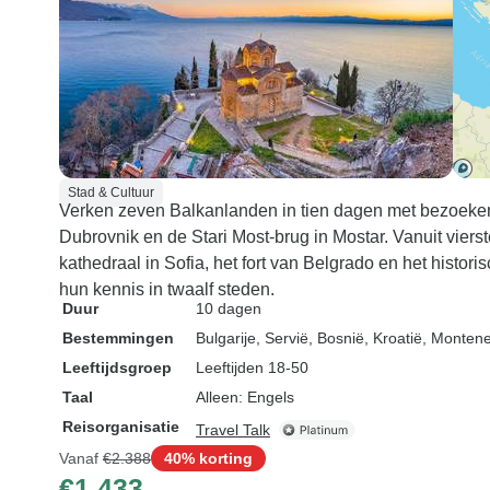
Stad & Cultuur
Verken zeven Balkanlanden in tien dagen met bezoeke
Dubrovnik en de Stari Most-brug in Mostar. Vanuit viers
kathedraal in Sofia, het fort van Belgrado en het histo
hun kennis in twaalf steden.
Duur
10 dagen
Bestemmingen
Bulgarije
, Servië
, Bosnië
, Kroatië
, Monten
Leeftijdsgroep
Leeftijden 18-50
Taal
Alleen: Engels
Reisorganisatie
Travel Talk
Vanaf
€2.388
40% korting
€1.433