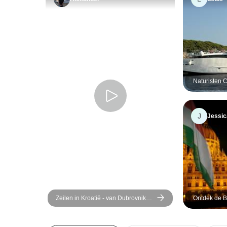
Naturisten C
Premium Su
J
Jessic
Zeilen in Kroatië - van Dubrovnik
Ontdek de B
naar Split