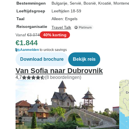
Bestemmingen
Bulgarije
, Servië
, Bosnië
, Kroatië
, Monten
Leeftijdsgroep
Leeftijden 18-59
Taal
Alleen: Engels
Reisorganisatie
Travel Talk
Vanaf
€3.074
40% korting
€1.844
Aanmelden
to unlock savings
Download brochure
Bekijk reis
Van Sofia naar Dubrovnik
4,7
(8 beoordelingen)