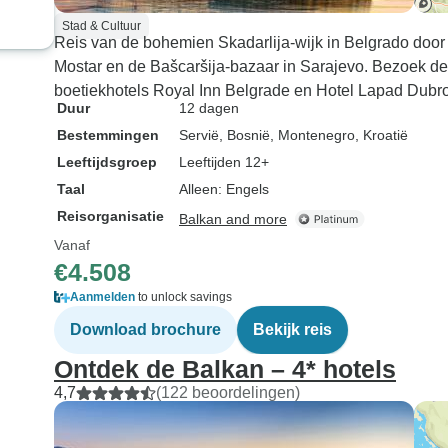
Stad & Cultuur
Reis van de bohemien Skadarlija-wijk in Belgrado doo
Mostar en de Bašcaršija-bazaar in Sarajevo. Bezoek de b
boetiekhotels Royal Inn Belgrade en Hotel Lapad Dubro
Duur
12 dagen
Bestemmingen
Servië
, Bosnië
, Montenegro
, Kroatië
Leeftijdsgroep
Leeftijden 12+
Taal
Alleen: Engels
Reisorganisatie
Balkan and more
Vanaf
€4.508
Aanmelden
to unlock savings
Download brochure
Bekijk reis
Ontdek de Balkan – 4* hotels
4,7
(122 beoordelingen)