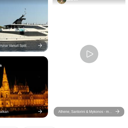
route en de r
erg leuk.
ruise Vanuit Split
perior
a
alkan
Athene, Santorini & Mykonos - met
3 rondleidingen - een semi-
privéreis - 10 dagen