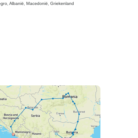
egro
, Albanië
, Macedonië
, Griekenland