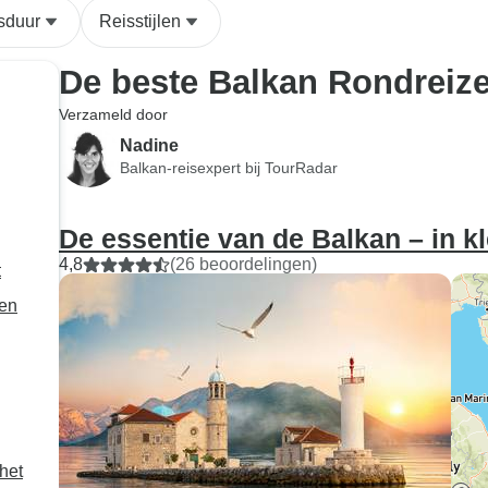
sduur
Reisstijlen
De beste Balkan Rondreiz
Verzameld door
Nadine
Balkan-reisexpert bij TourRadar
De essentie van de Balkan – in k
4,8
(26 beoordelingen)
t
een
het