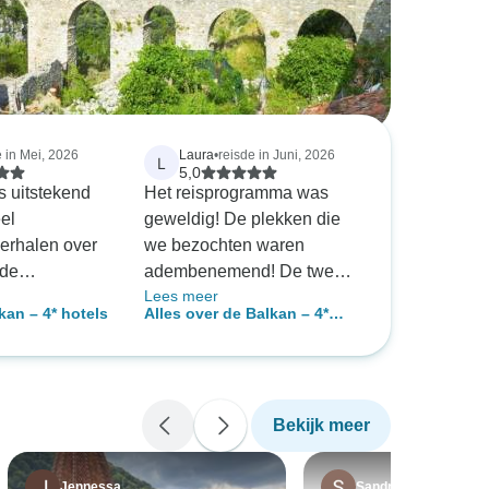
e in Mei, 2026
Laura
•
reisde in Juni, 2026
L
5,0
 uitstekend
Het reisprogramma was
eel
geweldig! De plekken die
verhalen over
we bezochten waren
lde
adembenemend! De twee
Lees meer
 van deze
gidsen (Simon en Lidia) en
kan – 4* hotels
Alles over de Balkan – 4*
euze aan
de twee chauffeurs (Slave
hotels
e
en Yvo) waren echt de
id aan hotels
allerbeste! De hotels waren
d aan eten om
fijn! Ik vond echt alles aan
Bekijk meer
as geweldig.
deze reis geweldig! Maar ik
eel gedaan
wil vooral Simon een
 geplande
speciale vermelding geven,
Jennessa
Sandra