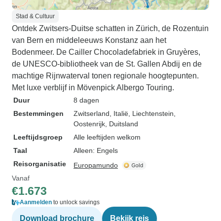
Stad & Cultuur
Ontdek Zwitsers-Duitse schatten in Zürich, de Rozentuin
van Bern en middeleeuws Konstanz aan het
Bodenmeer. De Cailler Chocoladefabriek in Gruyères,
de UNESCO-bibliotheek van de St. Gallen Abdij en de
machtige Rijnwaterval tonen regionale hoogtepunten.
Met luxe verblijf in Mövenpick Albergo Touring.
Duur
8 dagen
Bestemmingen
Zwitserland
, Italië
, Liechtenstein
,
Oostenrijk
, Duitsland
Leeftijdsgroep
Alle leeftijden welkom
Taal
Alleen: Engels
Reisorganisatie
Europamundo
Vanaf
€1.673
Aanmelden
to unlock savings
Download brochure
Bekijk reis