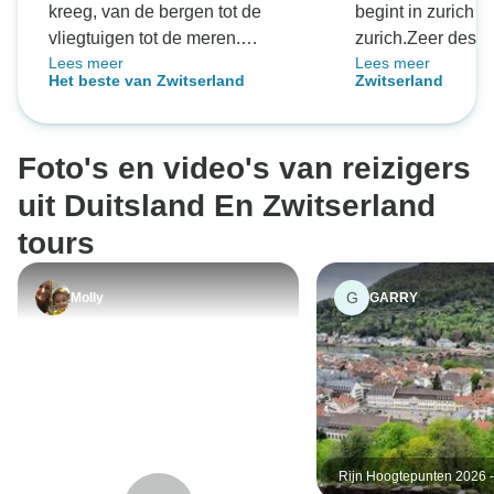
kreeg, van de bergen tot de
begint in zurich & 
vliegtuigen tot de meren.
zurich.Zeer desk
Lees meer
Lees meer
Geweldige hotelkeuzes maakten
groot geduld op m
Het beste van Zwitserland
Zwitserland
de ervaring compleet.
omdat ik langzaam
Foto's en video's van reizigers
uit Duitsland En Zwitserland
tours
G
Molly
GARRY
Rijn Hoogtepunten 2026 