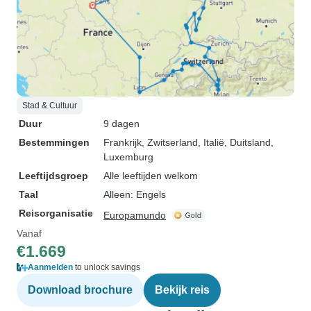
Stad & Cultuur
Duur
9 dagen
Bestemmingen
Frankrijk
, Zwitserland
, Italië
, Duitsland
,
Luxemburg
Leeftijdsgroep
Alle leeftijden welkom
Taal
Alleen: Engels
Reisorganisatie
Europamundo
Vanaf
€1.669
Aanmelden
to unlock savings
Download brochure
Bekijk reis