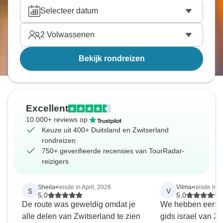
dan vertrekken de meeste reizen.
Selecteer datum
2
Volwassenen
Bekijk rondreizen
Excellent
10.000+ reviews op
Keuze uit 400+ Duitsland en Zwitserland
rondreizen
750+ geverifieerde recensies van TourRadar-
reizigers
Sheila
•
reisde in April, 2026
Vilma
•
reisde in 
S
V
5,0
5,0
De route was geweldig omdat je
We hebben een ze
alle delen van Zwitserland te zien
gids israel van 2 