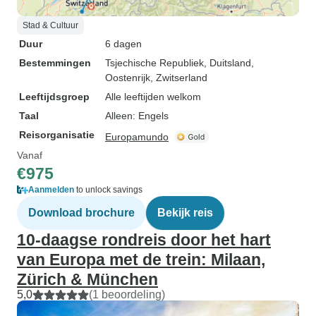
Stad & Cultuur
Duur
6 dagen
Bestemmingen
Tsjechische Republiek
, Duitsland
,
Oostenrijk
, Zwitserland
Leeftijdsgroep
Alle leeftijden welkom
Taal
Alleen: Engels
Reisorganisatie
Europamundo
Vanaf
€975
Aanmelden
to unlock savings
Download brochure
Bekijk reis
10-daagse rondreis door het hart
van Europa met de trein: Milaan,
Zürich & München
5,0
(1 beoordeling)