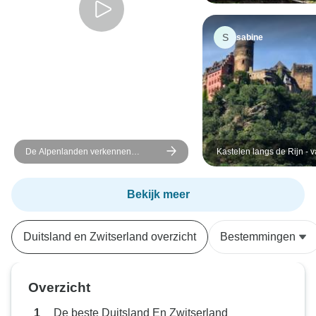
(van Amsterdam naar Zuri
S
sabine
De Alpenlanden verkennen
Kastelen langs de Rijn - 
Oostenrijk – Duitslandagen –
Amsterdam naar Basel - 
Zwitserlandagen(Wenen naar
Luzern)
Bekijk meer
Duitsland en Zwitserland overzicht
Bestemmingen
Overzicht
De beste Duitsland En Zwitserland