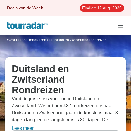
Deals van de Week
Eindigt:
12 aug. 2026
West-Europa-rondreizen
/
Duitsland en Zwitserland-rondreizen
Duitsland en
Zwitserland
Rondreizen
Vind de juiste reis voor jou in Duitsland en
Zwitserland. We hebben 437 rondreizen die naar
Duitsland en Zwitserland gaan, de kortste is maar 3
dagen lang, en de langste reis is 30 dagen. De
meest populaire maand om te gaan is Augustus,
Lees meer