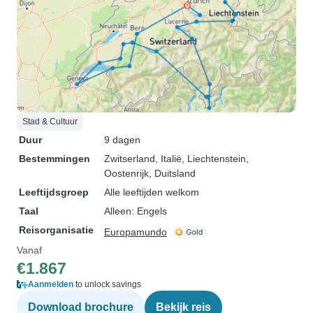
Stad & Cultuur
Duur
9 dagen
Bestemmingen
Zwitserland
, Italië
, Liechtenstein
,
Oostenrijk
, Duitsland
Leeftijdsgroep
Alle leeftijden welkom
Taal
Alleen: Engels
Reisorganisatie
Europamundo
Vanaf
€1.867
Aanmelden
to unlock savings
Download brochure
Bekijk reis