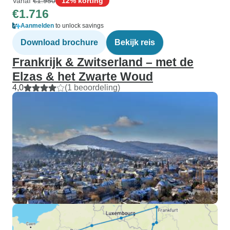
Vanaf
€1.950
12% korting
€1.716
Aanmelden
to unlock savings
Download brochure
Bekijk reis
Frankrijk & Zwitserland – met de
Elzas & het Zwarte Woud
4,0
(1 beoordeling)