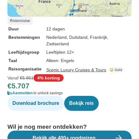
Riviercruise
Duur
12 dagen
Bestemmingen
Nederland
, Duitsland
, Frankrijk
,
Zwitserland
Leeftijdsgroep
Leeftijden 12+
Taal
Alleen: Engels
Reisorganisatie
Scenic Luxury Cruises & Tours
Vanaf
€5.951
4% korting
€5.707
Aanmelden
to unlock savings
Download brochure
Bekijk reis
Wil je nog meer ontdekken?
Bekijk alle 400+ rondreizen