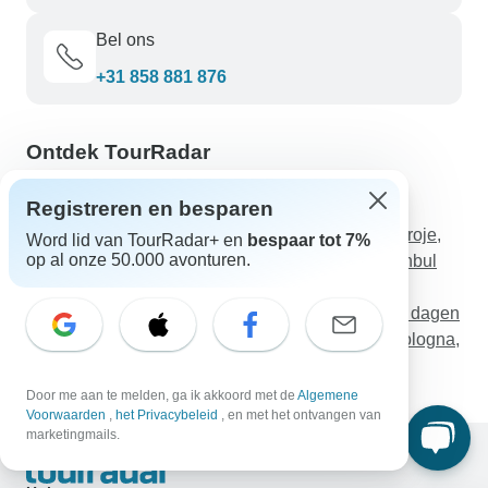
Bel ons
+31 858 881 876
Ontdek TourRadar
Mexico Rondreizen
Registreren en besparen
Griekenland Rondreizen
6 DAGEN - Turkije Rondreis (Istanbul, Gallipoli, Troje,
Word lid van TourRadar+ en
bespaar tot 7%
op al onze 50.000 avonturen.
Pergamon, Efeze, Pamukkale, Fethiye) : Van Istanbul
naar de Turquoise Kust
Schitterende verkenningstocht door Thailand - 12 dagen
Rondreis langs Rome, Assisi, Siena, Florence, Bologna,
Padua & Venetië - 7 dagen
Door me aan te melden, ga ik akkoord met de
Algemene
Voorwaarden
,
het Privacybeleid
, en met het ontvangen van
marketingmails.