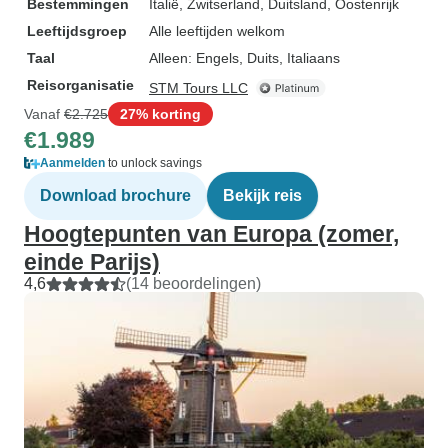
Bestemmingen
Italië
, Zwitserland
, Duitsland
, Oostenrijk
Leeftijdsgroep
Alle leeftijden welkom
Taal
Alleen: Engels, Duits, Italiaans
Reisorganisatie
STM Tours LLC
Vanaf
€2.725
27% korting
€1.989
Aanmelden
to unlock savings
Download brochure
Bekijk reis
Hoogtepunten van Europa (zomer,
einde Parijs)
4,6
(14 beoordelingen)