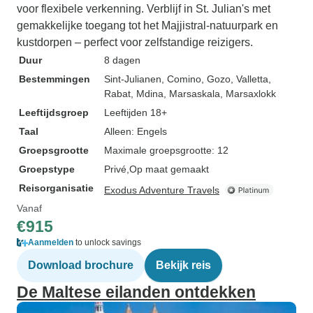
voor flexibele verkenning. Verblijf in St. Julian's met
gemakkelijke toegang tot het Majjistral-natuurpark en
kustdorpen – perfect voor zelfstandige reizigers.
Duur
8 dagen
Bestemmingen
Sint-Julianen
, Comino
, Gozo
, Valletta
,
Rabat
, Mdina
, Marsaskala
, Marsaxlokk
Leeftijdsgroep
Leeftijden 18+
Taal
Alleen: Engels
Groepsgrootte
Maximale groepsgrootte: 12
Groepstype
Privé
Op maat gemaakt
Reisorganisatie
Exodus Adventure Travels
Vanaf
€915
Aanmelden
to unlock savings
Download brochure
Bekijk reis
De Maltese eilanden ontdekken