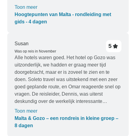
een naadloze en plezierige reiservaring.
Toon meer
Helemaal 5 sterren!
Hoogtepunten van Malta - rondleiding met
gids - 4 dagen
Susan
5
Was op reis in November
Alle hotels waren goed. Het hotel op Gozo was
uitzonderlijk, we hadden er graag meer tijd
doorgebracht, maar er is zoveel te zien en te
doen. Soleto travel was uitstekend met een zeer
goed geplande route, en Omar reageerde snel op
vragen. De reisleider, Dennis, was uiterst
deskundig over de werkelijk interessante
geschiedenis van de eilanden. Claudio, onze
Toon meer
chauffeur was altijd prompt en beleefd. We
Malta & Gozo – een rondreis in kleine groep –
hadden een uiterst plezierige vakantie, en
8 dagen
hebben het gevoel dat we Malta en Gozo nu veel