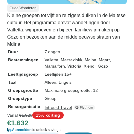
Oude Wonderen
Kleine groepen tot vijftien reizigers duiken in de Maltese
cultuur. Het programma omvat wandelingen door
Valletta, wijnproeverijen bij een familiewijnmakerij op
Gozo en bezoeken aan de middeleeuwse straten van
Mdina.
Duur
7 dagen
Bestemmingen
Valletta
, Marsaxlokk
, Mdina
, Mgarr
,
Marsalforn
, Victoria
, Xlendi
, Gozo
Leeftijdsgroep
Leeftijden 15+
Taal
Alleen: Engels
Groepsgrootte
Maximale groepsgrootte: 12
Groepstype
Groep
Reisorganisatie
Intrepid Travel
Vanaf
€1.920
15% korting
€1.632
Aanmelden
to unlock savings