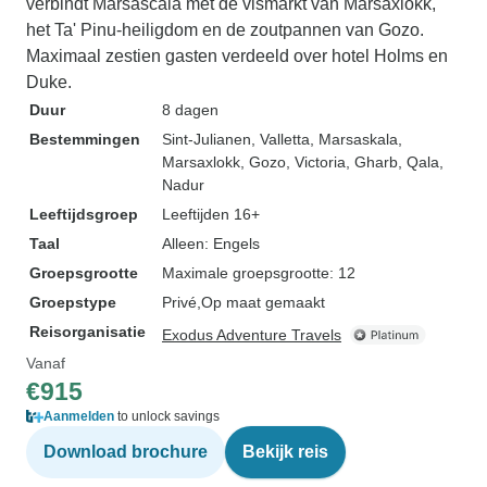
verbindt Marsascala met de vismarkt van Marsaxlokk,
het Ta' Pinu-heiligdom en de zoutpannen van Gozo.
Maximaal zestien gasten verdeeld over hotel Holms en
Duke.
Duur
8 dagen
Bestemmingen
Sint-Julianen
, Valletta
, Marsaskala
,
Marsaxlokk
, Gozo
, Victoria
, Gharb
, Qala
,
Nadur
Leeftijdsgroep
Leeftijden 16+
Taal
Alleen: Engels
Groepsgrootte
Maximale groepsgrootte: 12
Groepstype
Privé
Op maat gemaakt
Reisorganisatie
Exodus Adventure Travels
Vanaf
€915
Aanmelden
to unlock savings
Download brochure
Bekijk reis