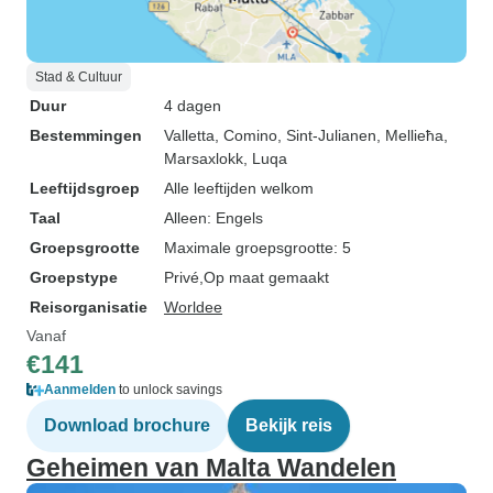
Stad & Cultuur
Duur
4 dagen
Bestemmingen
Valletta
, Comino
, Sint-Julianen
, Mellieħa
,
Marsaxlokk
, Luqa
Leeftijdsgroep
Alle leeftijden welkom
Taal
Alleen: Engels
Groepsgrootte
Maximale groepsgrootte: 5
Groepstype
Privé
Op maat gemaakt
Reisorganisatie
Worldee
Vanaf
€141
Aanmelden
to unlock savings
Download brochure
Bekijk reis
Geheimen van Malta Wandelen