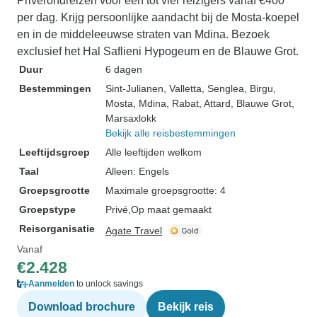
Privérondreizen voor één tot vier reizigers vanaf €400
per dag. Krijg persoonlijke aandacht bij de Mosta-koepel
en in de middeleeuwse straten van Mdina. Bezoek
exclusief het Hal Saflieni Hypogeum en de Blauwe Grot.
Duur
6 dagen
Bestemmingen
Sint-Julianen
, Valletta
, Senglea
, Birgu
,
Mosta
, Mdina
, Rabat
, Attard
, Blauwe Grot
,
Marsaxlokk
Bekijk alle reisbestemmingen
Leeftijdsgroep
Alle leeftijden welkom
Taal
Alleen: Engels
Groepsgrootte
Maximale groepsgrootte: 4
Groepstype
Privé
Op maat gemaakt
Reisorganisatie
Agate Travel
Vanaf
€2.428
Aanmelden
to unlock savings
Download brochure
Bekijk reis