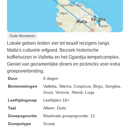
Oude Wonderen
Lokale gidsen leiden vier tot twaalf reizigers langs
Malta's culturele erfgoed. Bezoek historische
koffiehuizen in Valletta en het Ggantija-tempelcomplex.
Geniet van gezamenlijke diners en picknicks voor extra
groepsverbinding.
Duur
6 dagen
Bestemmingen
Valletta
, Sliema
, Cospicua
, Birgu
, Senglea
,
Gozo
, Victoria
, Xlendi
, Luqa
Leeftijdsgroep
Leeftijden 18+
Taal
Alleen: Duits
Groepsgrootte
Maximale groepsgrootte: 12
Groepstype
Groep