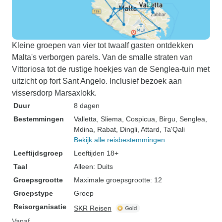
Kleine groepen van vier tot twaalf gasten ontdekken
Malta's verborgen parels. Van de smalle straten van
Vittoriosa tot de rustige hoekjes van de Senglea-tuin met
uitzicht op fort Sant Angelo. Inclusief bezoek aan
vissersdorp Marsaxlokk.
Duur
8 dagen
Bestemmingen
Valletta
, Sliema
, Cospicua
, Birgu
, Senglea
,
Mdina
, Rabat
, Dingli
, Attard
, Ta'Qali
Bekijk alle reisbestemmingen
Leeftijdsgroep
Leeftijden 18+
Taal
Alleen: Duits
Groepsgrootte
Maximale groepsgrootte: 12
Groepstype
Groep
Reisorganisatie
SKR Reisen
Vanaf