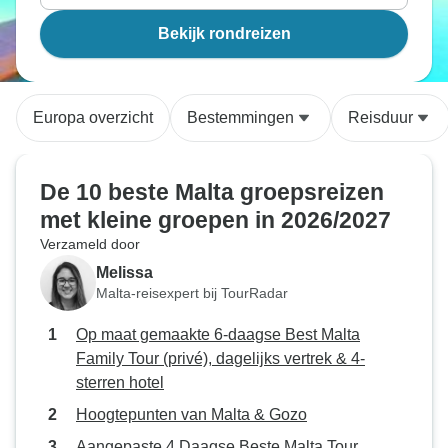
Bekijk rondreizen
Europa overzicht
Bestemmingen
Reisduur
De 10 beste Malta groepsreizen
met kleine groepen in 2026/2027
Verzameld door
Melissa
Malta-reisexpert bij TourRadar
Op maat gemaakte 6-daagse Best Malta
Family Tour (privé), dagelijks vertrek & 4-
sterren hotel
Hoogtepunten van Malta & Gozo
Aangepaste 4 Daagse Beste Malta Tour,