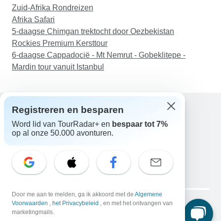
Zuid-Afrika Rondreizen
regelaar en hij communiceerde snel met elke
Afrika Safari
vraag die ik had. Niets werd ooit ongedaan
5-daagse Chimgan trektocht door Oezbekistan
gelaten of niet beantwoord. De
Rockies Premium Kersttour
hotelarrangementen verliepen vlekkeloos, net als
6-daagse Cappadocië - Mt Nemrut - Gobeklitepe -
al onze geplande dagen. Hij deed zelfs
Mardin tour vanuit Istanbul
concessies om ervoor te zorgen dat we een lift
hadden naar het andere hotel en het vliegveld
met Jonathan, zelfs na onze eerste rondleiding. Ik
heb niets dan lof voor onze hele ervaring met
Registreren en besparen
TourRadar. We zullen ze zeker weer gebruiken
Word lid van TourRadar+ en
bespaar tot 7%
Hulp
voor toekomstige reizen. Heel erg bedankt Omar,
op al onze 50.000 avonturen.
Neem contact met ons op
Julia, Jonathan en Dennis!!!!
Nederland +31 858 881 876
E-mail: support@tourradar.com
Taal selecteren
EN
DE
ES
FR
NL
Copyright © TourRadar. Alle rechten voorbehouden.
Door me aan te melden, ga ik akkoord met de
Algemene
Juridische kennisgeving
Voorwaarden
,
het Privacybeleid
Privacybeleid
, en met het ontvangen van
Cookies
marketingmails.
Algemene voorwaarden