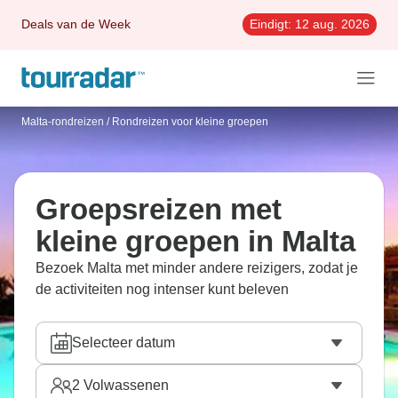
Deals van de Week
Eindigt:
12 aug. 2026
Malta-rondreizen
/
Rondreizen voor kleine groepen
Groepsreizen met
kleine groepen in Malta
Bezoek Malta met minder andere reizigers, zodat je
de activiteiten nog intenser kunt beleven
Selecteer datum
2
Volwassenen