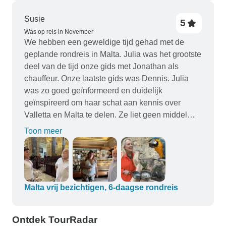
beter kennen, dankzij onze gids.
Susie
5
Was op reis in November
We hebben een geweldige tijd gehad met de
geplande rondreis in Malta. Julia was het grootste
deel van de tijd onze gids met Jonathan als
chauffeur. Onze laatste gids was Dennis. Julia
was zo goed geïnformeerd en duidelijk
geïnspireerd om haar schat aan kennis over
Valletta en Malta te delen. Ze liet geen middel
onbeproefd. Ze was vriendelijk, grappig,
Toon meer
accepteerde onze lichamelijke beperkingen, was
altijd op tijd en erg beleefd. "Meneer" Jonathan
was een geweldige chauffeur en bood zich zelfs
aan om ons de dag na ons verblijf te helpen.
Altijd op tijd, zeer veilige chauffeur en grappig.
Malta vrij bezichtigen, 6-daagse rondreis
Dennis was ook geweldig voor die ene dag dat
we hem hadden, hij zorgde voor humor en kennis
Ontdek TourRadar
tijdens zijn rondleiding. Omar was onze eerste