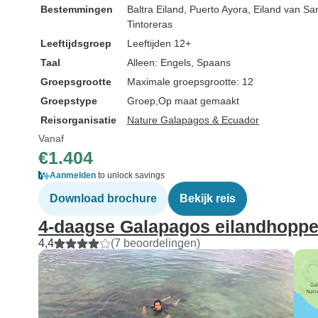
Bestemmingen
Baltra Eiland
, Puerto Ayora
, Eiland van Sa
Tintoreras
Leeftijdsgroep
Leeftijden 12+
Taal
Alleen: Engels, Spaans
Groepsgrootte
Maximale groepsgrootte: 12
Groepstype
Groep
Op maat gemaakt
Reisorganisatie
Nature Galapagos & Ecuador
Vanaf
€1.404
Aanmelden
to unlock savings
Download brochure
Bekijk reis
4-daagse Galapagos eilandhopp
4,4
(7 beoordelingen)