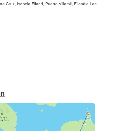
nta Cruz
, Isabela Eiland
, Puerto Villamil
, Eilandje Las
en