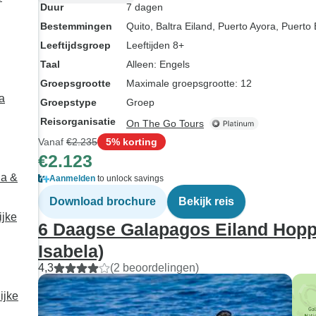
Duur
7 dagen
Bestemmingen
Quito
, Baltra Eiland
, Puerto Ayora
, Puerto
Leeftijdsgroep
Leeftijden 8+
Taal
Alleen: Engels
Groepsgrootte
Maximale groepsgrootte: 12
a
Groepstype
Groep
Reisorganisatie
On The Go Tours
Vanaf
€2.235
5% korting
€2.123
la &
Aanmelden
to unlock savings
Download brochure
Bekijk reis
ijke
6 Daagse Galapagos Eiland Hopp
Isabela)
4,3
(2 beoordelingen)
ijke