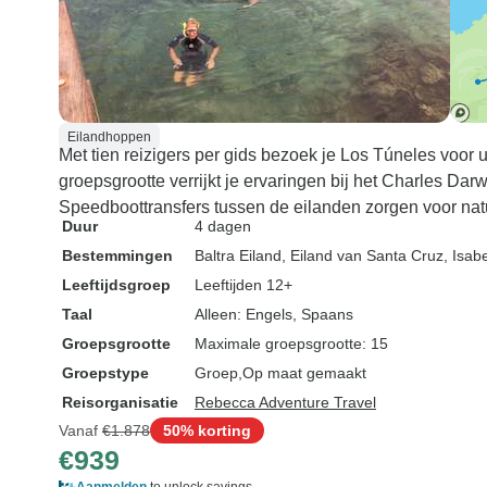
Eilandhoppen
Met tien reizigers per gids bezoek je Los Túneles voor 
groepsgrootte verrijkt je ervaringen bij het Charles Dar
Speedboottransfers tussen de eilanden zorgen voor natu
Duur
4 dagen
Bestemmingen
Baltra Eiland
, Eiland van Santa Cruz
, Isab
Leeftijdsgroep
Leeftijden 12+
Taal
Alleen: Engels, Spaans
Groepsgrootte
Maximale groepsgrootte: 15
Groepstype
Groep
Op maat gemaakt
Reisorganisatie
Rebecca Adventure Travel
Vanaf
€1.878
50% korting
€939