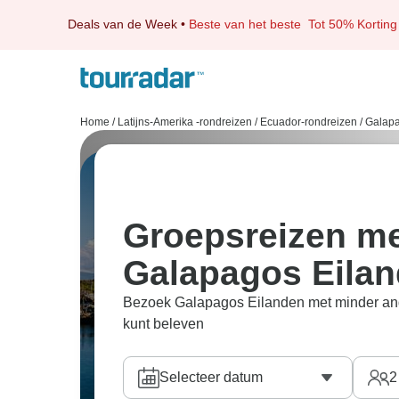
Deals van de Week
•
Beste van het beste
Tot 50% Korting
Home
/
Latijns-Amerika -rondreizen
/
Ecuador-rondreizen
/
Galapa
Groepsreizen me
Galapagos Eila
Bezoek Galapagos Eilanden met minder ander
kunt beleven
Selecteer datum
2