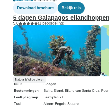
Aanmelden
to unlock savings
Download brochure
Bekijk reis
5 dagen Galapagos eilandhoppen 
5,0
(1 beoordeling)
Natuur & Wilde dieren
Duur
5 dagen
Bestemmingen
Baltra Eiland
, Eiland van Santa Cruz
, Puer
Leeftijdsgroep
Leeftijden 7+
Taal
Alleen: Engels, Spaans