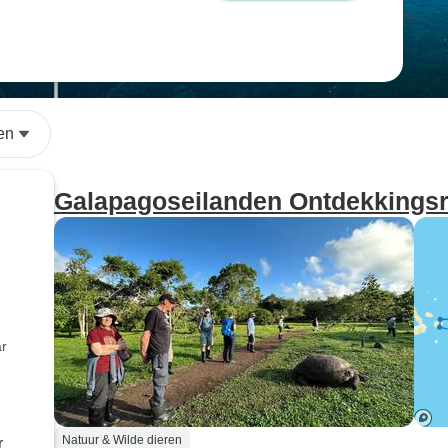
en
Galapagoseilanden Ontdekkingsre
ar
Natuur & Wilde dieren
r