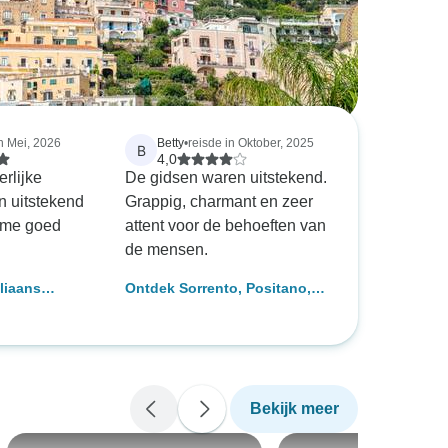
in Mei, 2026
Betty
•
reisde in Oktober, 2025
B
4,0
rlijke
De gidsen waren uitstekend.
n uitstekend
Grappig, charmant en zeer
e me goed
attent voor de behoeften van
de mensen.
aliaans
Ontdek Sorrento, Positano,
kust, Capri
Amalfi, Capri &amp; Napels -
5 Dagen
Bekijk meer