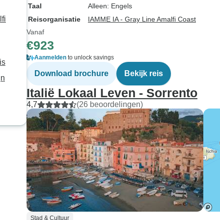
Taal
Alleen: Engels
fi
Reisorganisatie
IAMME IA - Gray Line Amalfi Coast
Vanaf
€923
Aanmelden
to unlock savings
is
Download brochure
Bekijk reis
jn
Italië Lokaal Leven - Sorrento
4,7
(26 beoordelingen)
Stad & Cultuur