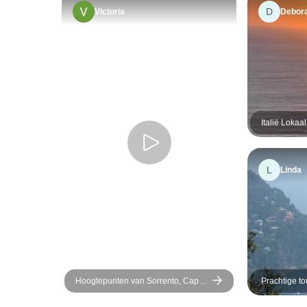
D
Victoria
Debor
Italië Lokaa
L
Linda
Hoogtepunten van Sorrento, Capri
Prachtige to
& de Amalfikust - een privé-rondreis