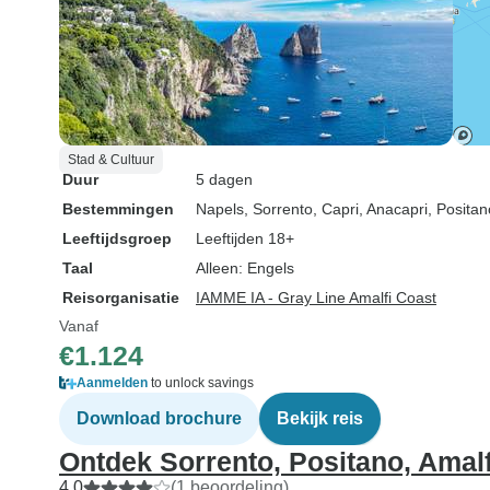
Stad & Cultuur
Duur
5 dagen
Bestemmingen
Napels
, Sorrento
, Capri
, Anacapri
, Positan
Leeftijdsgroep
Leeftijden 18+
Taal
Alleen: Engels
Reisorganisatie
IAMME IA - Gray Line Amalfi Coast
Vanaf
€1.124
Aanmelden
to unlock savings
Download brochure
Bekijk reis
Ontdek Sorrento, Positano, Amalf
4,0
(1 beoordeling)