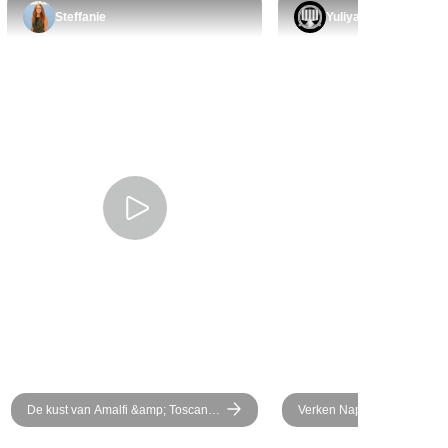
Steffanie
Yuliya
De kust van Amalfi &amp; Toscane:
Verken Napels – Sorrento, A
een uitje in de Italiaanse Dolce Vita
Capri, Pompeii & Vesuvius 
| 7 dagen
dagen