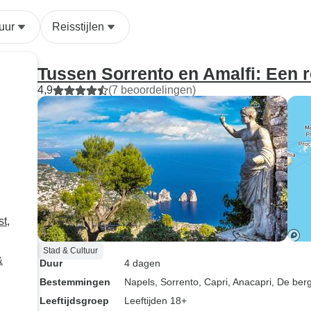
uur
Reisstijlen
Tussen Sorrento en Amalfi: Een r
4,9
(7 beoordelingen)
st,
Stad & Cultuur
&
Duur
4 dagen
Bestemmingen
Napels
, Sorrento
, Capri
, Anacapri
, De ber
Leeftijdsgroep
Leeftijden 18+