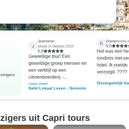
Jeannene
•
Diana
•
reisde 
D
J
5,0
reisde in Oktober, 2025
5,0
Het was een hee
Geweldige tour! Een
rondreis met ee
geweldige groep mensen en
hotel. Ik voeld
een verblijf op een
verzorgd. ????
eizigers
citroenboerderij -
Onvergetelijk It
Lees meer
ontspannend en zo leuk!
Italië Lokaal Leven - Sorrento
Avontuur: Amalfi
en Pompeii
zigers uit Capri tours