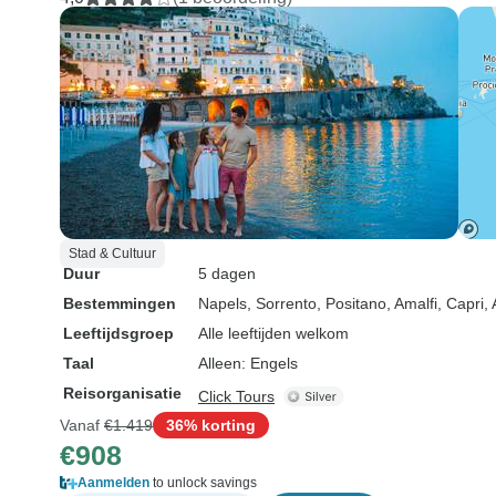
Stad & Cultuur
Duur
5 dagen
Bestemmingen
Napels
, Sorrento
, Positano
, Amalfi
, Capri
,
Leeftijdsgroep
Alle leeftijden welkom
Taal
Alleen: Engels
Reisorganisatie
Click Tours
Vanaf
€1.419
36% korting
€908
Aanmelden
to unlock savings