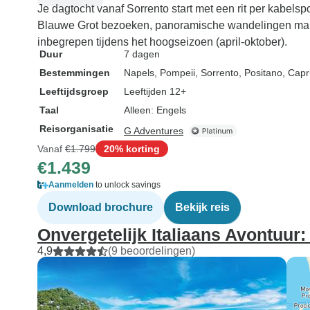
Je dagtocht vanaf Sorrento start met een rit per kabelsp
Blauwe Grot bezoeken, panoramische wandelingen maken
inbegrepen tijdens het hoogseizoen (april-oktober).
Duur
7 dagen
Bestemmingen
Napels
, Pompeii
, Sorrento
, Positano
, Capr
Leeftijdsgroep
Leeftijden 12+
Taal
Alleen: Engels
Reisorganisatie
G Adventures
Vanaf
€1.799
20% korting
€1.439
Aanmelden
to unlock savings
Download brochure
Bekijk reis
Onvergetelijk Italiaans Avontuur:
4,9
(9 beoordelingen)