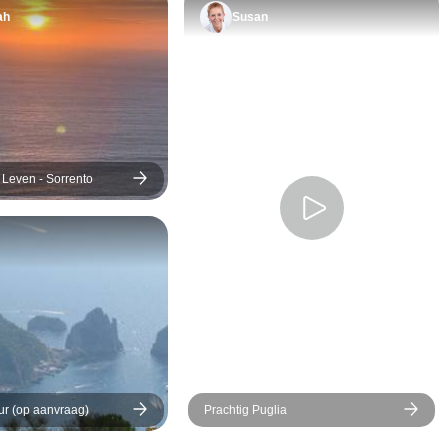
ah
Susan
l Leven - Sorrento
ur (op aanvraag)
Prachtig Puglia