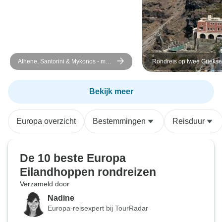
Athene, Santorini & Mykonos - met
Rondreis op twee Griekse
3 rondleidingen - een semi-
- Paros & Santorini - Prem
privéreis - 10 dagen
dagen
Bekijk meer
Europa overzicht
Bestemmingen
Reisduur
De 10 beste Europa
Eilandhoppen rondreizen
Verzameld door
Nadine
Europa-reisexpert bij TourRadar