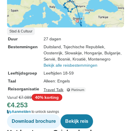
Stad & Cultuur
Duur
27 dagen
Bestemmingen
Duitsland
, Tsjechische Republiek
,
Oostenrijk
, Slowakije
, Hongarije
, Bulgarije
,
Servië
, Bosnië
, Kroatië
, Montenegro
Bekijk alle reisbestemmingen
Leeftijdsgroep
Leeftijden 18-59
Taal
Alleen: Engels
Reisorganisatie
Travel Talk
Vanaf
€7.089
40% korting
€4.253
Aanmelden
to unlock savings
Download brochure
Bekijk reis