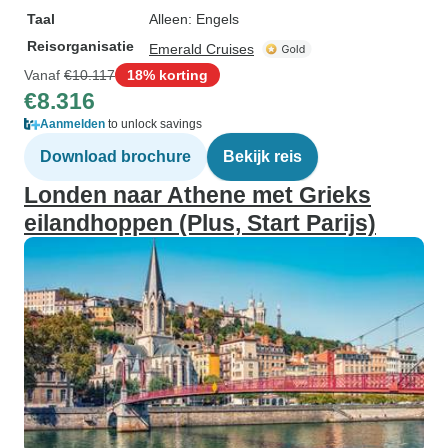
Taal
Alleen: Engels
Reisorganisatie
Emerald Cruises
Vanaf
€10.117
18% korting
€8.316
Aanmelden
to unlock savings
Download brochure
Bekijk reis
Londen naar Athene met Grieks
eilandhoppen (Plus, Start Parijs)