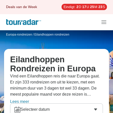
Deals van de Week
Eindigt:
2
D
17
U
25
M
22
S
Europa-rondreizen
/
Eilandhoppen rondreizen
Eilandhoppen
Rondreizen in Europa
Vind een Eilandhoppen reis die naar Europa gaat.
Er zijn 333 rondreizen om uit te kiezen, met een
minimum duur van 3 dagen tot wel 33 dagen. De
meest populaire maand voor deze reizen is
september, dan beginnen de meeste reizen.
Lees meer
Selecteer datum