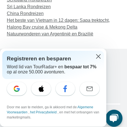
Sri Lanka Rondreizen
China Rondreizen
Het beste van Vietnam in 12 dagen: Sapa trektocht,
Halong Bay cruise & Mekong Delta
Natuurwonderen van Argentinië en Brazilië
Registreren en besparen
Word lid van TourRadar+ en
bespaar tot 7%
Hulp
op al onze 50.000 avonturen.
Neem contact met ons op
Nederland +31 858 881 876
E-mail: support@tourradar.com
Taal selecteren
EN
DE
ES
FR
NL
Copyright © TourRadar. Alle rechten voorbehouden.
Door me aan te melden, ga ik akkoord met de
Algemene
Juridische kennisgeving
Voorwaarden
,
het Privacybeleid
Privacybeleid
, en met het ontvangen van
Cookies
marketingmails.
Algemene voorwaarden