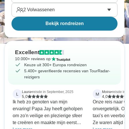
2
Volwassenen
Bekijk rondreizen
Excellent
10.000+ reviews op
Keuze uit 300+ Europa rondreizen
5.400+ geverifieerde recensies van TourRadar-
reizigers
Laura
•
reisde in September, 2025
Moira
•
reisde in 
L
M
5,0
4,0
Ik heb zo genoten van mijn
Onze reis naar G
ervaring! Papa Jay heeft geholpen
onvergetelijk. On
om zo'n veilige en plezierige sfeer
taxi's en veerbot
te creëren en maakte mijn eerste
Ze waren altijd o