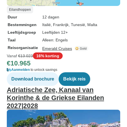
Eilandhoppen
Duur
12 dagen
Bestemmingen
Italië
, Frankrijk
, Tunesië
, Malta
Leeftijdsgroep
Leeftijden 12+
Taal
Alleen: Engels
Reisorganisatie
Emerald Cruises
Vanaf
€13.023
16% korting
€10.965
Aanmelden
to unlock savings
Download brochure
Bekijk reis
Adriatische Zee, Kanaal van
Korinthe & de Griekse Eilanden
2027|2028