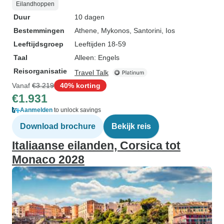
Eilandhoppen
Duur
10 dagen
Bestemmingen
Athene
, Mykonos
, Santorini
, Ios
Leeftijdsgroep
Leeftijden 18-59
Taal
Alleen: Engels
Reisorganisatie
Travel Talk
Vanaf
€3.219
40% korting
€1.931
Aanmelden
to unlock savings
Download brochure
Bekijk reis
Italiaanse eilanden, Corsica tot
Monaco 2028