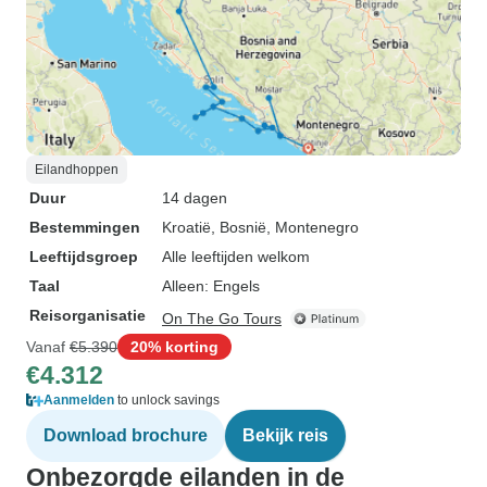
Eilandhoppen
Duur
14 dagen
Bestemmingen
Kroatië
, Bosnië
, Montenegro
Leeftijdsgroep
Alle leeftijden welkom
Taal
Alleen: Engels
Reisorganisatie
On The Go Tours
Vanaf
€5.390
20% korting
€4.312
Aanmelden
to unlock savings
Download brochure
Bekijk reis
Onbezorgde eilanden in de