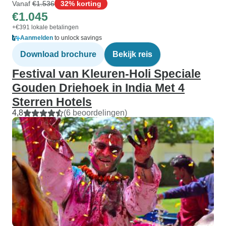
Vanaf
€1.536
32% korting
€1.045
+€391 lokale betalingen
Aanmelden
to unlock savings
Download brochure
Bekijk reis
Festival van Kleuren-Holi Speciale
Gouden Driehoek in India Met 4
Sterren Hotels
4,8
(6 beoordelingen)