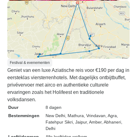
Festival & evenementen
Geniet van een luxe Aziatische reis voor €190 per dag in
eersteklas viersterrenhotels. Met dagelijks ontbijtbuffet,
privévervoer met airco en authentieke culturele
ervaringen zoals het Holifeest en traditionele
volksdansen.
Duur
8 dagen
Bestemmingen
New Delhi
, Mathura
, Vrindavan
, Agra
,
Fatehpur Sikri
, Jaipur
, Amber
, Abhaneri
,
Delhi
Leeftijdsgroep
Alle leeftijden welkom