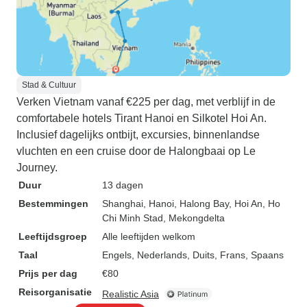
Stad & Cultuur
Verken Vietnam vanaf €225 per dag, met verblijf in de
comfortabele hotels Tirant Hanoi en Silkotel Hoi An.
Inclusief dagelijks ontbijt, excursies, binnenlandse
vluchten en een cruise door de Halongbaai op Le
Journey.
Duur
13 dagen
Bestemmingen
Shanghai
, Hanoi
, Halong Bay
, Hoi An
, Ho
Chi Minh Stad
, Mekongdelta
Leeftijdsgroep
Alle leeftijden welkom
Taal
Engels, Nederlands, Duits, Frans, Spaans
Prijs per dag
€80
Reisorganisatie
Realistic Asia