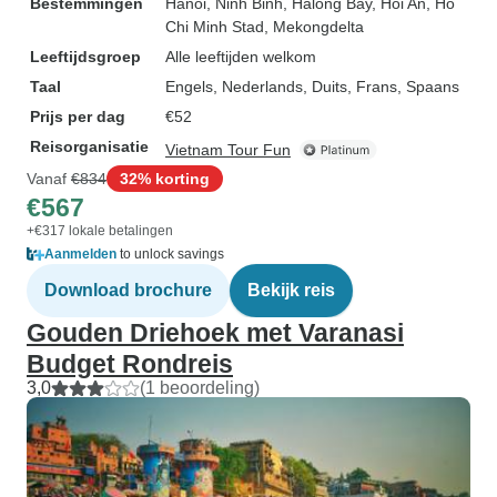
Bestemmingen
Hanoi
, Ninh Binh
, Halong Bay
, Hoi An
, Ho
Chi Minh Stad
, Mekongdelta
Leeftijdsgroep
Alle leeftijden welkom
Taal
Engels, Nederlands, Duits, Frans, Spaans
Prijs per dag
€52
Reisorganisatie
Vietnam Tour Fun
Vanaf
€834
32% korting
€567
+€317 lokale betalingen
Aanmelden
to unlock savings
Download brochure
Bekijk reis
Gouden Driehoek met Varanasi
Budget Rondreis
3,0
(1 beoordeling)