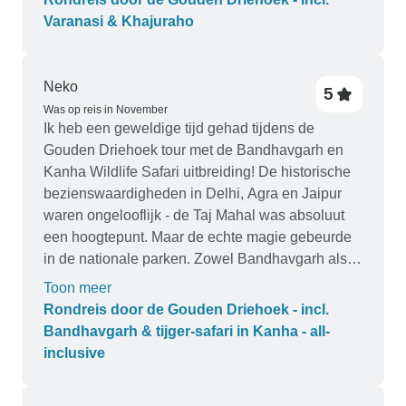
verrast dat we elke dag een auto voor onszelf
Varanasi & Khajuraho
hadden. Elke keer dat we aankwamen op een
andere bestemming werden we opgewacht door
iemand die ons hielp bij het boeken in onze
Neko
5
hotels. Alle hotels waren erg mooi en hadden
Was op reis in November
beleefd personeel. Elke gids die we hadden was
Ik heb een geweldige tijd gehad tijdens de
persoonlijk voor ons en we waren de enige twee
Gouden Driehoek tour met de Bandhavgarh en
mensen op elke tour. Alles aan de tour was
Kanha Wildlife Safari uitbreiding! De historische
fantastisch en ik heb Tour Radar aan mijn
bezienswaardigheden in Delhi, Agra en Jaipur
vrienden aanbevolen.
waren ongelooflijk - de Taj Mahal was absoluut
een hoogtepunt. Maar de echte magie gebeurde
in de nationale parken. Zowel Bandhavgarh als
Kanha boden onvergetelijke safaribelevenissen,
Toon meer
met veelvuldige tijgerwaarnemingen en
Rondreis door de Gouden Driehoek - incl.
adembenemende landschappen. De
Bandhavgarh & tijger-safari in Kanha - all-
accommodaties waren top en alles was goed
inclusive
georganiseerd, waardoor de hele reis soepel en
plezierig verliep. Een echte aanrader voor