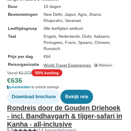
Duur
10 dagen
Bestemmingen
New Delhi
, Jaipur
, Agra
, Jhansi
,
Khajuraho
, Varanasi
Leeftijdsgroep
Alle leeftijden welkom
Taal
Engels, Nederlands, Duits, Italiaans,
Portugees, Frans, Spaans, Chinees,
Russisch
Prijs per dag
€64
Reisorganisatie
World Travel Experiences
Vanaf
€1.272
50% korting
€636
Aanmelden
to unlock savings
Download brochure
Bekijk reis
Rondreis door de Gouden Driehoek
- incl. Bandhavgarh & tijger-safari in
Kanha - all-inclusive
5,0
(14 beoordelingen)