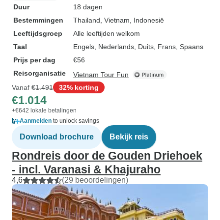
Duur
18 dagen
Bestemmingen
Thailand
, Vietnam
, Indonesië
Leeftijdsgroep
Alle leeftijden welkom
Taal
Engels, Nederlands, Duits, Frans, Spaans
Prijs per dag
€56
Reisorganisatie
Vietnam Tour Fun
Vanaf
€1.491
32% korting
€1.014
+€642 lokale betalingen
Aanmelden
to unlock savings
Download brochure
Bekijk reis
Rondreis door de Gouden Driehoek
- incl. Varanasi & Khajuraho
4,6
(29 beoordelingen)