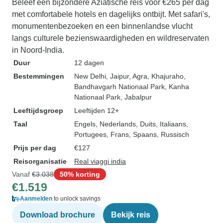
Beleef een bijzondere Aziatische reis voor €265 per dag
met comfortabele hotels en dagelijks ontbijt. Met safari's,
monumentenbezoeken en een binnenlandse vlucht
langs culturele bezienswaardigheden en wildreservaten
in Noord-India.
Duur
12 dagen
Bestemmingen
New Delhi
, Jaipur
, Agra
, Khajuraho
,
Bandhavgarh Nationaal Park
, Kanha
Nationaal Park
, Jabalpur
Leeftijdsgroep
Leeftijden 12+
Taal
Engels, Nederlands, Duits, Italiaans,
Portugees, Frans, Spaans, Russisch
Prijs per dag
€127
Reisorganisatie
Real viaggi india
Vanaf
€3.038
50% korting
€1.519
Aanmelden
to unlock savings
Download brochure
Bekijk reis