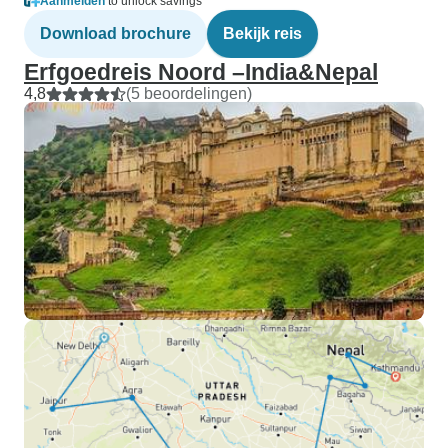
Aanmelden
to unlock savings
Download brochure
Bekijk reis
Erfgoedreis Noord –India&Nepal
4,8
(5 beoordelingen)