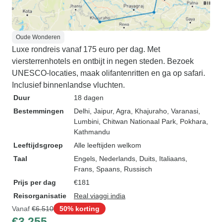
Oude Wonderen
Luxe rondreis vanaf 175 euro per dag. Met
viersterrenhotels en ontbijt in negen steden. Bezoek
UNESCO-locaties, maak olifantenritten en ga op safari.
Inclusief binnenlandse vluchten.
Duur
18 dagen
Bestemmingen
Delhi
, Jaipur
, Agra
, Khajuraho
, Varanasi
,
Lumbini
, Chitwan Nationaal Park
, Pokhara
,
Kathmandu
Leeftijdsgroep
Alle leeftijden welkom
Taal
Engels, Nederlands, Duits, Italiaans,
Frans, Spaans, Russisch
Prijs per dag
€181
Reisorganisatie
Real viaggi india
Vanaf
€6.510
50% korting
€3.255