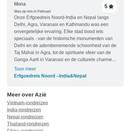
iedereen die cultuur en dieren in het wild wil
Mona
5
combineren in één onvergetelijke reis.
Was op reis in Februari
Onze Erfgoedreis Noord-India en Nepal langs
Delhi, Agra, Varanasi en Kathmandu was een
onvergetelijke ervaring. Elke stad bood iets
speciaals - van de historische monumenten van
Delhi en de adembenemende schoonheid van de
Taj Mahal in Agra, tot de spirituele sfeer van de
Ganga Aarti in Varanasi en de culturele charme
van de tempels en stoepa's in Kathmandu. De
Toon meer
tour was goed georganiseerd met deskundige
Erfgoedreis Noord –India&Nepal
gidsen, comfortabele verblijven en soepele
transfers. Alles werd professioneel afgehandeld,
Meer over Azië
waardoor de reis stressvrij en plezierig was. Een
echte aanrader voor iedereen die het rijke
Vietnam-rondreizen
erfgoed, de cultuur en de spiritualiteit van India en
India-rondreizen
Nepal in één reis wil ontdekken.
Nepal-rondreizen
Thailand-rondreizen
China-rondreizen