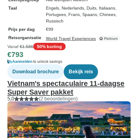
Taal
Engels, Nederlands, Duits, Italiaans,
Portugees, Frans, Spaans, Chinees,
Russisch
Prijs per dag
€99
Reisorganisatie
World Travel Experiences
Vanaf
€1.586
50% korting
€793
Aanmelden
to unlock savings
Download brochure
Bekijk reis
Vietnam's spectaculaire 11-daagse
Super Saver pakket
5,0
(2 beoordelingen)