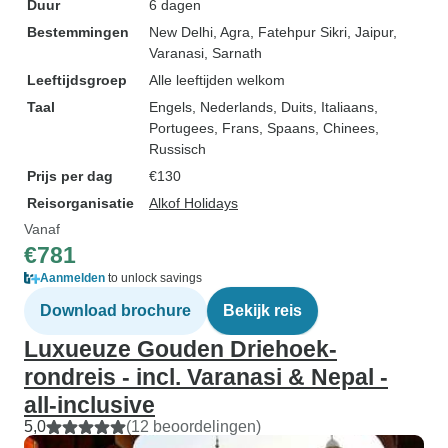
Duur
6 dagen
Bestemmingen
New Delhi
, Agra
, Fatehpur Sikri
, Jaipur
,
Varanasi
, Sarnath
Leeftijdsgroep
Alle leeftijden welkom
Taal
Engels, Nederlands, Duits, Italiaans,
Portugees, Frans, Spaans, Chinees,
Russisch
Prijs per dag
€130
Reisorganisatie
Alkof Holidays
Vanaf
€781
Aanmelden
to unlock savings
Download brochure
Bekijk reis
Luxueuze Gouden Driehoek-
rondreis - incl. Varanasi & Nepal -
all-inclusive
5,0
(12 beoordelingen)