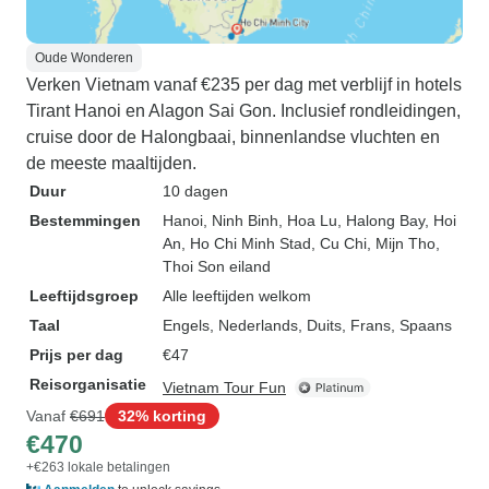
Oude Wonderen
Verken Vietnam vanaf €235 per dag met verblijf in hotels
Tirant Hanoi en Alagon Sai Gon. Inclusief rondleidingen,
cruise door de Halongbaai, binnenlandse vluchten en
de meeste maaltijden.
Duur
10 dagen
Bestemmingen
Hanoi
, Ninh Binh
, Hoa Lu
, Halong Bay
, Hoi
An
, Ho Chi Minh Stad
, Cu Chi
, Mijn Tho
,
Thoi Son eiland
Leeftijdsgroep
Alle leeftijden welkom
Taal
Engels, Nederlands, Duits, Frans, Spaans
Prijs per dag
€47
Reisorganisatie
Vietnam Tour Fun
Vanaf
€691
32% korting
€470
+€263 lokale betalingen