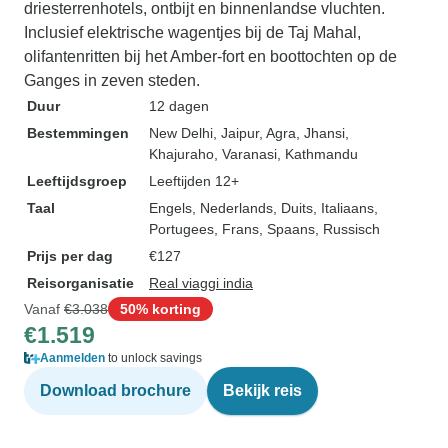
driesterrenhotels, ontbijt en binnenlandse vluchten.
Inclusief elektrische wagentjes bij de Taj Mahal,
olifantenritten bij het Amber-fort en boottochten op de
Ganges in zeven steden.
Duur
12 dagen
Bestemmingen
New Delhi
, Jaipur
, Agra
, Jhansi
,
Khajuraho
, Varanasi
, Kathmandu
Leeftijdsgroep
Leeftijden 12+
Taal
Engels, Nederlands, Duits, Italiaans,
Portugees, Frans, Spaans, Russisch
Prijs per dag
€127
Reisorganisatie
Real viaggi india
Vanaf
€3.038
50% korting
€1.519
Aanmelden
to unlock savings
Download brochure
Bekijk reis