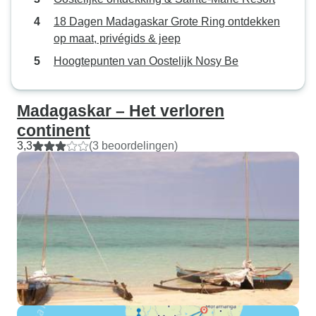
18 Dagen Madagaskar Grote Ring ontdekken
op maat, privégids & jeep
Hoogtepunten van Oostelijk Nosy Be
Madagaskar – Het verloren
continent
3,3
(3 beoordelingen)