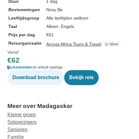
Duur
1 dag
Bestemmingen
Nosy Be
Leeftijdsgroep
Alle leeftijden welkom
Taal
Alleen: Engels
Prijs per dag
€61
Reisorganisatie
Across Africa Tours & Travel
Vanaf
€62
Aanmelden
to unlock savings
Download brochure
Bekijk reis
Meer over Madagaskar
Kleine groep
Soloreizigers
Senioren
Familie