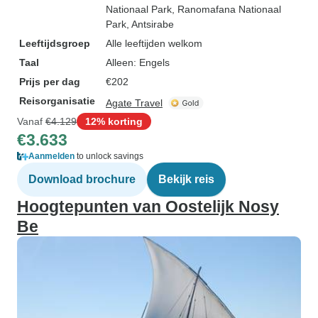
Nationaal Park
, Ranomafana Nationaal
Park
, Antsirabe
Leeftijdsgroep
Alle leeftijden welkom
Taal
Alleen: Engels
Prijs per dag
€202
Reisorganisatie
Agate Travel
Vanaf
€4.129
12% korting
€3.633
Aanmelden
to unlock savings
Download brochure
Bekijk reis
Hoogtepunten van Oostelijk Nosy
Be