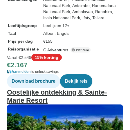
Nationaal Park
, Antsirabe
, Ranomafana
Nationaal Park
, Ambalavao
, Ranohira
,
Isalo Nationaal Park
, Ifaty
, Toliara
Leeftijdsgroep
Leeftijden 12+
Taal
Alleen: Engels
Prijs per dag
€155
Reisorganisatie
G Adventures
Vanaf
€2.549
15% korting
€2.167
Aanmelden
to unlock savings
Download brochure
Bekijk reis
Oostelijke ontdekking & Sainte-
Marie Resort