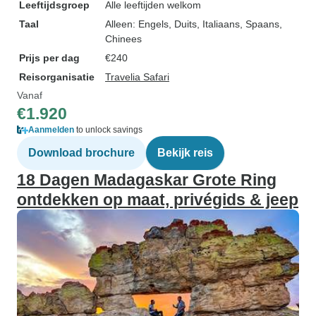
Leeftijdsgroep
Alle leeftijden welkom
Taal
Alleen: Engels, Duits, Italiaans, Spaans,
Chinees
Prijs per dag
€240
Reisorganisatie
Travelia Safari
Vanaf
€1.920
Aanmelden
to unlock savings
Download brochure
Bekijk reis
18 Dagen Madagaskar Grote Ring
ontdekken op maat, privégids & jeep