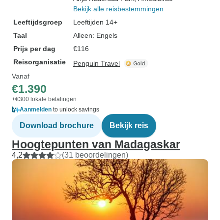
Bekijk alle reisbestemmingen
Leeftijdsgroep
Leeftijden 14+
Taal
Alleen: Engels
Prijs per dag
€116
Reisorganisatie
Penguin Travel
Vanaf
€1.390
+€300 lokale betalingen
Aanmelden
to unlock savings
Download brochure
Bekijk reis
Hoogtepunten van Madagaskar
4,2
(31 beoordelingen)