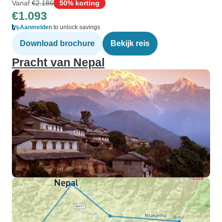
Vanaf
€2.186
50% korting
€1.093
Aanmelden
to unlock savings
Download brochure
Bekijk reis
Pracht van Nepal