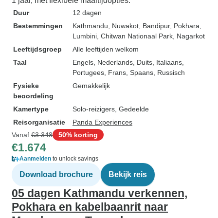
1 jaar, met flexibele maaltijdopties.
Duur
12 dagen
Bestemmingen
Kathmandu
, Nuwakot
, Bandipur
, Pokhara
,
Lumbini
, Chitwan Nationaal Park
, Nagarkot
Leeftijdsgroep
Alle leeftijden welkom
Taal
Engels, Nederlands, Duits, Italiaans,
Portugees, Frans, Spaans, Russisch
Fysieke
Gemakkelijk
beoordeling
Kamertype
Solo-reizigers, Gedeelde
Reisorganisatie
Panda Experiences
Vanaf
€3.348
50% korting
€1.674
Aanmelden
to unlock savings
Download brochure
Bekijk reis
05 dagen Kathmandu verkennen,
Pokhara en kabelbaanrit naar