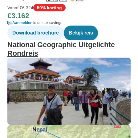
Vanaf
€6.324
50% korting
€3.162
Aanmelden
to unlock savings
Download brochure
Bekijk reis
National Geographic Uitgelichte
Rondreis