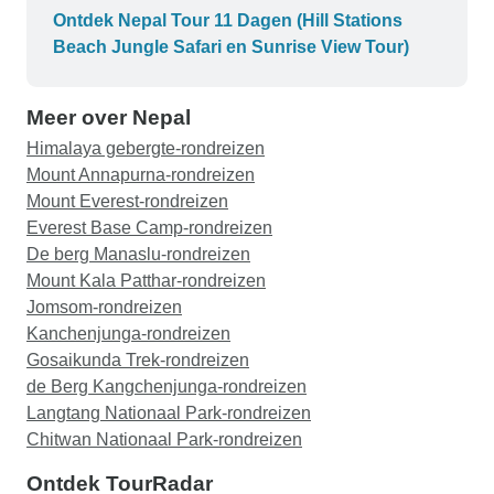
echt elke dag verder ging en ons flexibiliteit en
Ontdek Nepal Tour 11 Dagen (Hill Stations
opties gaf om ervoor te zorgen dat we de beste
Beach Jungle Safari en Sunrise View Tour)
tijd hadden en alles deden/zagen wat we wilden.
Bedankt allebei!!! ????????❤️????????
Meer over Nepal
Himalaya gebergte-rondreizen
Mount Annapurna-rondreizen
Mount Everest-rondreizen
Everest Base Camp-rondreizen
De berg Manaslu-rondreizen
Mount Kala Patthar-rondreizen
Jomsom-rondreizen
Kanchenjunga-rondreizen
Gosaikunda Trek-rondreizen
de Berg Kangchenjunga-rondreizen
Langtang Nationaal Park-rondreizen
Chitwan Nationaal Park-rondreizen
Ontdek TourRadar