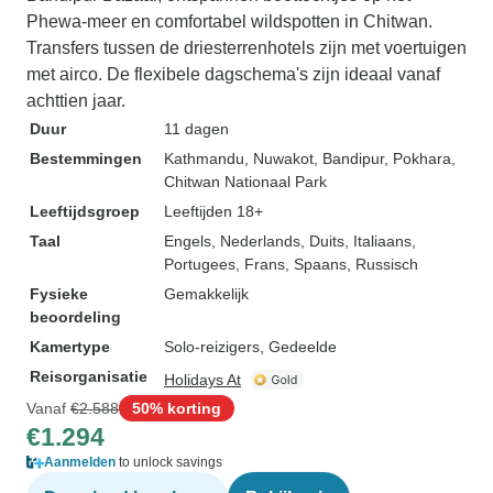
Phewa-meer en comfortabel wildspotten in Chitwan.
Transfers tussen de driesterrenhotels zijn met voertuigen
met airco. De flexibele dagschema's zijn ideaal vanaf
achttien jaar.
Duur
11 dagen
Bestemmingen
Kathmandu
, Nuwakot
, Bandipur
, Pokhara
,
Chitwan Nationaal Park
Leeftijdsgroep
Leeftijden 18+
Taal
Engels, Nederlands, Duits, Italiaans,
Portugees, Frans, Spaans, Russisch
Fysieke
Gemakkelijk
beoordeling
Kamertype
Solo-reizigers, Gedeelde
Reisorganisatie
Holidays At
Vanaf
€2.588
50% korting
€1.294
Aanmelden
to unlock savings