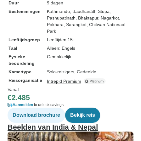
Duur
9 dagen
Bestemmingen
Kathmandu
, Baudhanāth Stupa
,
Pashupati̇̄nāth
, Bhaktapur
, Nagarkot
,
Pokhara
, Sarangkot
, Chitwan Nationaal
Park
Leeftijdsgroep
Leeftijden 15+
Taal
Alleen: Engels
Fysieke
Gemakkelijk
beoordeling
Kamertype
Solo-reizigers, Gedeelde
Reisorganisatie
Intrepid Premium
Vanaf
€2.485
Aanmelden
to unlock savings
Download brochure
Bekijk reis
Beelden van India & Nepal