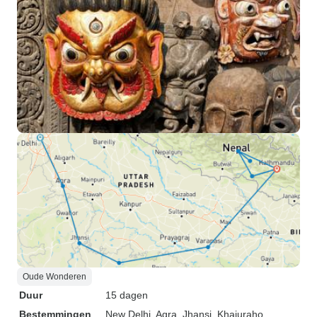
Oude Wonderen
Duur
15 dagen
Bestemmingen
New Delhi
, Agra
, Jhansi
, Khajuraho
,