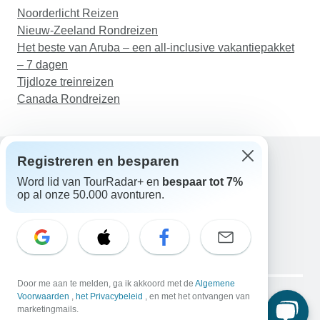
Noorderlicht Reizen
Nieuw-Zeeland Rondreizen
Het beste van Aruba – een all-inclusive vakantiepakket
– 7 dagen
Tijdloze treinreizen
Canada Rondreizen
Registreren en besparen
Word lid van TourRadar+ en
bespaar tot 7%
Hulp
op al onze 50.000 avonturen.
Neem contact met ons op
Nederland +31 858 881 876
E-mail: support@tourradar.com
Taal selecteren
EN
DE
ES
FR
NL
Copyright © TourRadar. Alle rechten voorbehouden.
Door me aan te melden, ga ik akkoord met de
Algemene
Juridische kennisgeving
Voorwaarden
,
het Privacybeleid
Privacybeleid
, en met het ontvangen van
Cookies
marketingmails.
Algemene voorwaarden