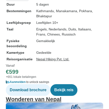
Duur
5 dagen
Bestemmingen
Kathmandu
, Manakamana
, Pokhara
,
Bhaktapur
Leeftijdsgroep
Leeftijden 10+
Taal
Engels, Nederlands, Duits, Italiaans,
Frans, Chinees, Russisch
Fysieke
Gemakkelijk
beoordeling
Kamertype
Gedeelde
Reisorganisatie
Nepal Hiking Pvt. Ltd.
Vanaf
€599
+€61 lokale betalingen
Aanmelden
to unlock savings
Download brochure
Bekijk reis
Wonderen van Nepal