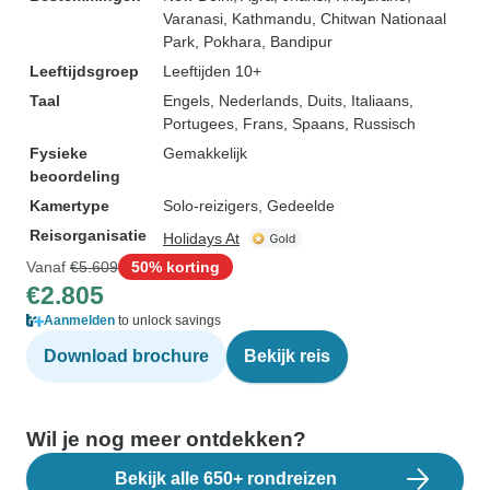
Varanasi
, Kathmandu
, Chitwan Nationaal
Park
, Pokhara
, Bandipur
Leeftijdsgroep
Leeftijden 10+
Taal
Engels, Nederlands, Duits, Italiaans,
Portugees, Frans, Spaans, Russisch
Fysieke
Gemakkelijk
beoordeling
Kamertype
Solo-reizigers, Gedeelde
Reisorganisatie
Holidays At
Vanaf
€5.609
50% korting
€2.805
Aanmelden
to unlock savings
Download brochure
Bekijk reis
Wil je nog meer ontdekken?
Bekijk alle 650+ rondreizen