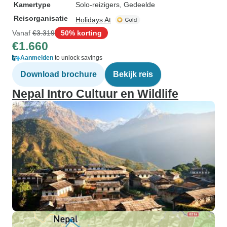
Kamertype
Solo-reizigers, Gedeelde
Reisorganisatie
Holidays At
Vanaf
€3.319
50% korting
€1.660
Aanmelden
to unlock savings
Download brochure
Bekijk reis
Nepal Intro Cultuur en Wildlife