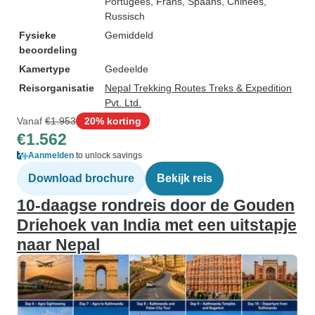
Portugees, Frans, Spaans, Chinees,
Russisch
Fysieke
Gemiddeld
beoordeling
Kamertype
Gedeelde
Reisorganisatie
Nepal Trekking Routes Treks & Expedition
Pvt. Ltd.
Vanaf
€1.953
20% korting
€1.562
Aanmelden
to unlock savings
Download brochure
Bekijk reis
10-daagse rondreis door de Gouden
Driehoek van India met een uitstapje
naar Nepal