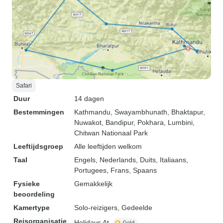
Safari
Duur
14 dagen
Bestemmingen
Kathmandu
, Swayambhunath
, Bhaktapur
,
Nuwakot
, Bandipur
, Pokhara
, Lumbini
,
Chitwan Nationaal Park
Leeftijdsgroep
Alle leeftijden welkom
Taal
Engels, Nederlands, Duits, Italiaans,
Portugees, Frans, Spaans
Fysieke
Gemakkelijk
beoordeling
Kamertype
Solo-reizigers, Gedeelde
Reisorganisatie
Holidays At