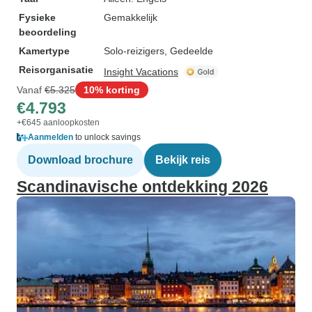
Fysieke
Gemakkelijk
beoordeling
Kamertype
Solo-reizigers, Gedeelde
Reisorganisatie
Insight Vacations
Vanaf
€5.325
10% korting
€4.793
+€645 aanloopkosten
Aanmelden
to unlock savings
Download brochure
Bekijk reis
Scandinavische ontdekking 2026