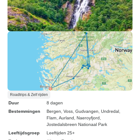
Roadtrips & Zelf rijden
Duur
8 dagen
Bestemmingen
Bergen
, Voss
, Gudvangen
, Undredal
,
Flam
, Aurland
, Naeroyfjord
,
Jostedalsbreen Nationaal Park
Leeftijdsgroep
Leeftijden 25+