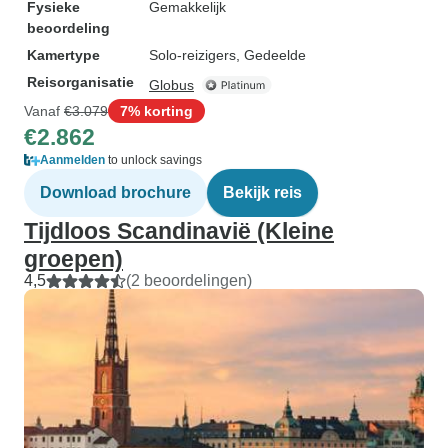
Fysieke
Gemakkelijk
beoordeling
Kamertype
Solo-reizigers, Gedeelde
Reisorganisatie
Globus
Vanaf
€3.079
7% korting
€2.862
Aanmelden
to unlock savings
Download brochure
Bekijk reis
Tijdloos Scandinavië (Kleine
groepen)
4,5
(2 beoordelingen)