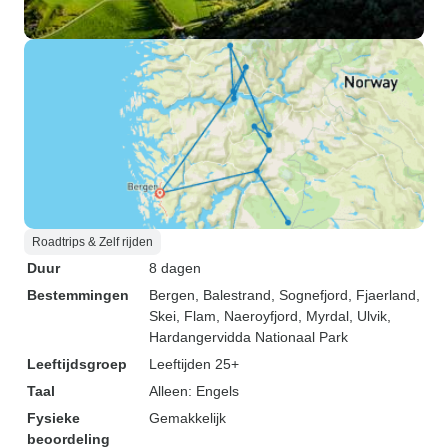
Roadtrips & Zelf rijden
Duur
8 dagen
Bestemmingen
Bergen
, Balestrand
, Sognefjord
, Fjaerland
,
Skei
, Flam
, Naeroyfjord
, Myrdal
, Ulvik
,
Hardangervidda Nationaal Park
Leeftijdsgroep
Leeftijden 25+
Taal
Alleen: Engels
Fysieke
Gemakkelijk
beoordeling