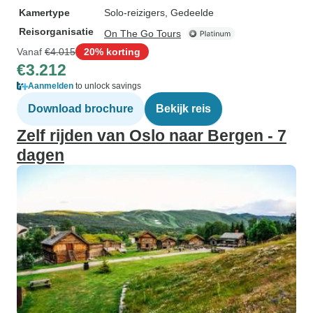
Kamertype
Solo-reizigers, Gedeelde
Reisorganisatie
On The Go Tours
Vanaf
€4.015
20% korting
€3.212
Aanmelden
to unlock savings
Download brochure
Bekijk reis
Zelf rijden van Oslo naar Bergen - 7
dagen