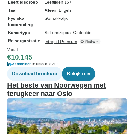
Leeftijdsgroep
Leeftijden 15+
Taal
Alleen: Engels
Fysieke
Gemakkelijk
beoordeling
Kamertype
Solo-reizigers, Gedeelde
Reisorganisatie
Intrepid Premium
Vanaf
€10.145
Aanmelden
to unlock savings
Download brochure
Bekijk reis
Het beste van Noorwegen met
terugkeer naar Oslo