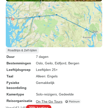
Roadtrips & Zelf rijden
Duur
7 dagen
Bestemmingen
Oslo
, Geilo
, Eidfjord
, Bergen
Leeftijdsgroep
Leeftijden 25+
Taal
Alleen: Engels
Fysieke
Gemakkelijk
beoordeling
Kamertype
Solo-reizigers, Gedeelde
Reisorganisatie
On The Go Tours
Vanaf
€2.145
20% korting