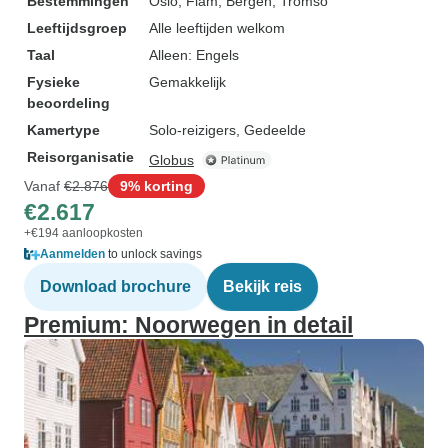
Bestemmingen
Oslo
, Flam
, Bergen
, Tromso
Leeftijdsgroep
Alle leeftijden welkom
Taal
Alleen: Engels
Fysieke
Gemakkelijk
beoordeling
Kamertype
Solo-reizigers, Gedeelde
Reisorganisatie
Globus
Vanaf
€2.876
9% korting
€2.617
+€194 aanloopkosten
Aanmelden
to unlock savings
Download brochure
Bekijk reis
Premium: Noorwegen in detail