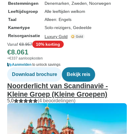
Bestemmingen
Denemarken
, Zweden
, Noorwegen
Leeftijdsgroep
Alle leeftijden welkom
Taal
Alleen: Engels
Kamertype
Solo-reizigers, Gedeelde
Reisorganisatie
Luxury Gold
Vanaf
€8.957
10% korting
€8.061
+€337 aanloopkosten
Aanmelden
to unlock savings
Download brochure
Bekijk reis
Noorderlicht van Scandinavië -
Kleine Groep (Kleine Groepen)
5,0
(4 beoordelingen)