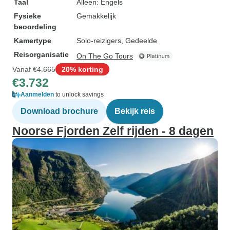
Taal
Alleen: Engels
Fysieke
Gemakkelijk
beoordeling
Kamertype
Solo-reizigers, Gedeelde
Reisorganisatie
On The Go Tours
Vanaf
€4.665
20% korting
€3.732
Aanmelden
to unlock savings
Download brochure
Bekijk reis
Noorse Fjorden Zelf rijden - 8 dagen