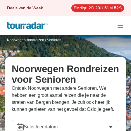
Deals van de Week
Eindigt:
2
D
23
U
51
M
51
S
Noorwegen-rondreizen
/
Senioren
Noorwegen Rondreizen
voor Senioren
Ontdek Noorwegen met andere Senioren. We
hebben een groot aantal reizen die je naar de
straten van Bergen brengen. Je zult ook heerlijk
kunnen genieten van het gevoel dat Oslo je geeft.
Selecteer datum