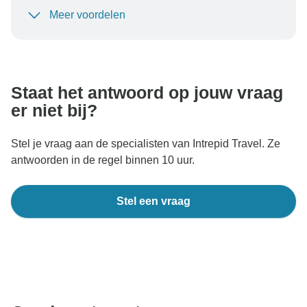
Meer voordelen
Om uw betaling te beschermen en ervoor te zorgen
dat uw boeking in Oostenrijk wordt verwerkt, moet u
nooit geld overmaken of communiceren buiten de
TourRadar-website of -app.
Staat het antwoord op jouw vraag
er niet bij?
Stel je vraag aan de specialisten van Intrepid Travel. Ze
antwoorden in de regel binnen 10 uur.
Stel een vraag