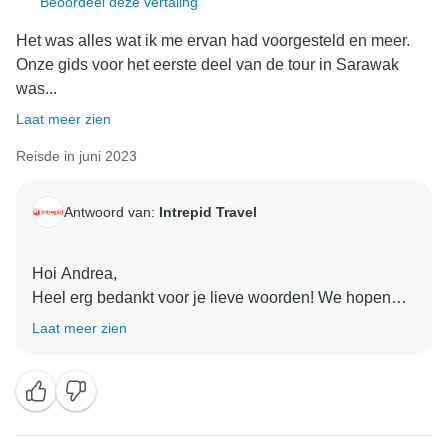
Beoordeel deze vertaling
Het was alles wat ik me ervan had voorgesteld en meer.
Onze gids voor het eerste deel van de tour in Sarawak
was...
Laat meer zien
Reisde in juni 2023
Antwoord van:
Intrepid Travel
Hoi Andrea,
Heel erg bedankt voor je lieve woorden! We hopen
dat je een geweldige tijd bij ons hebt gehad. Hopelijk
Laat meer zien