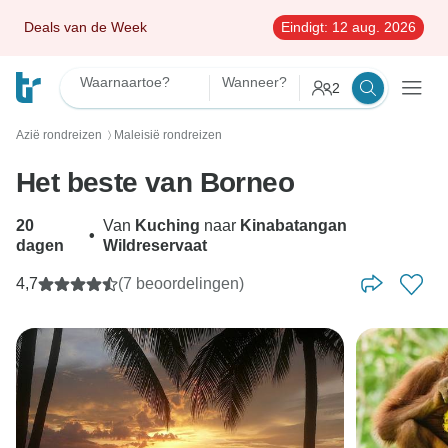
Deals van de Week
Eindigt:
12 aug. 2026
Waarnaartoe?
Wanneer?
2
Azië rondreizen
Maleisië rondreizen
〉
Het beste van Borneo
20
Van
Kuching
naar
Kinabatangan
•
dagen
Wildreservaat
4,7
(7 beoordelingen)