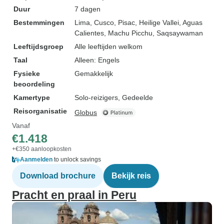
Duur
7 dagen
Bestemmingen
Lima
, Cusco
, Pisac
, Heilige Vallei
, Aguas
Calientes
, Machu Picchu
, Saqsaywaman
Leeftijdsgroep
Alle leeftijden welkom
Taal
Alleen: Engels
Fysieke
Gemakkelijk
beoordeling
Kamertype
Solo-reizigers, Gedeelde
Reisorganisatie
Globus
Vanaf
€1.418
+€350 aanloopkosten
Aanmelden
to unlock savings
Download brochure
Bekijk reis
Pracht en praal in Peru