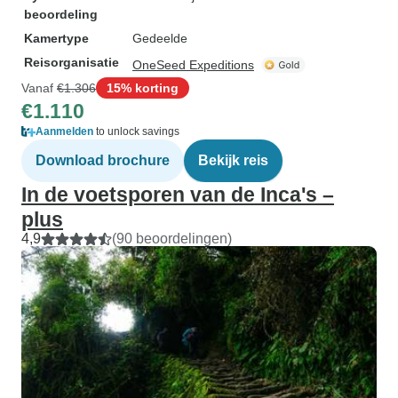
beoordeling
Kamertype
Gedeelde
Reisorganisatie
OneSeed Expeditions
Vanaf
€1.306
15% korting
€1.110
Aanmelden
to unlock savings
Download brochure
Bekijk reis
In de voetsporen van de Inca's –
plus
4,9
(90 beoordelingen)