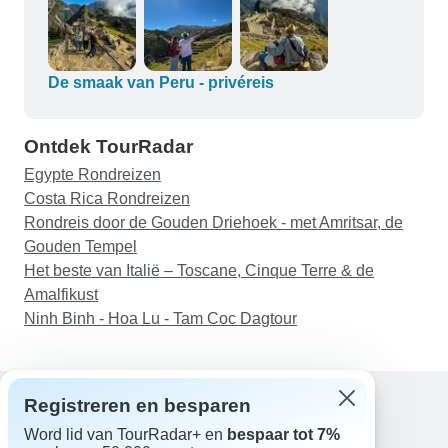
reizen veranderd. Het was de eerste keer dat ik
naar zo'n historische locatie reisde en ik zal mijn
geest openhouden voor dat soort reizen. Ik ben
nu al enthousiast over een nieuwe expeditie met
De smaak van Peru - privéreis
hen.
Ontdek TourRadar
Egypte Rondreizen
Costa Rica Rondreizen
Rondreis door de Gouden Driehoek - met Amritsar, de
Gouden Tempel
Het beste van Italië – Toscane, Cinque Terre & de
Amalfikust
Ninh Binh - Hoa Lu - Tam Coc Dagtour
Registreren en besparen
Word lid van TourRadar+ en
bespaar tot 7%
Hulp