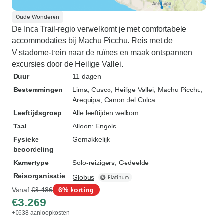
Oude Wonderen
De Inca Trail-regio verwelkomt je met comfortabele
accommodaties bij Machu Picchu. Reis met de
Vistadome-trein naar de ruïnes en maak ontspannen
excursies door de Heilige Vallei.
Duur
11 dagen
Bestemmingen
Lima
, Cusco
, Heilige Vallei
, Machu Picchu
,
Arequipa
, Canon del Colca
Leeftijdsgroep
Alle leeftijden welkom
Taal
Alleen: Engels
Fysieke
Gemakkelijk
beoordeling
Kamertype
Solo-reizigers, Gedeelde
Reisorganisatie
Globus
Vanaf
€3.486
6% korting
€3.269
+€638 aanloopkosten