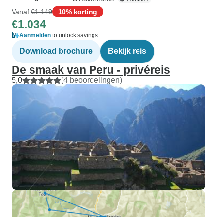
Vanaf
€1.149
10% korting
€1.034
Aanmelden
to unlock savings
Download brochure
Bekijk reis
De smaak van Peru - privéreis
5,0
(4 beoordelingen)