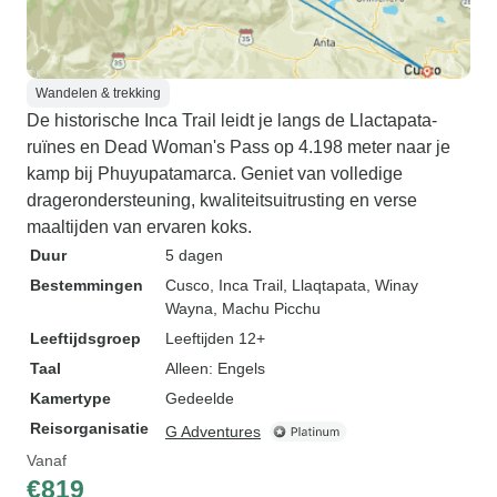
Wandelen & trekking
De historische Inca Trail leidt je langs de Llactapata-
ruïnes en Dead Woman's Pass op 4.198 meter naar je
kamp bij Phuyupatamarca. Geniet van volledige
dragerondersteuning, kwaliteitsuitrusting en verse
maaltijden van ervaren koks.
Duur
5 dagen
Bestemmingen
Cusco
, Inca Trail
, Llaqtapata
, Winay
Wayna
, Machu Picchu
Leeftijdsgroep
Leeftijden 12+
Taal
Alleen: Engels
Kamertype
Gedeelde
Reisorganisatie
G Adventures
Vanaf
€819