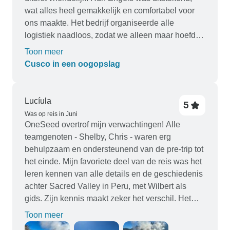
wat alles heel gemakkelijk en comfortabel voor
ons maakte. Het bedrijf organiseerde alle
logistiek naadloos, zodat we alleen maar hoefden
op te dagen. Ze behandelden elk detail achter de
Toon meer
schermen en losten snel alle problemen op die
Cusco in een oogopslag
zich onderweg voordeden. De hele ervaring
verliep soepel, zonder stress en zeer goed
gecoördineerd. We raden iedereen die Peru
Lucíula
5
bezoekt LimaTours aan.
Was op reis in Juni
OneSeed overtrof mijn verwachtingen! Alle
teamgenoten - Shelby, Chris - waren erg
behulpzaam en ondersteunend van de pre-trip tot
het einde. Mijn favoriete deel van de reis was het
leren kennen van alle details en de geschiedenis
achter Sacred Valley in Peru, met Wilbert als
gids. Zijn kennis maakt zeker het verschil. Het
was zo bijzonder om zijn aanwezigheid tijdens de
Toon meer
tours te hebben. Deze expeditie heeft mijn kijk op