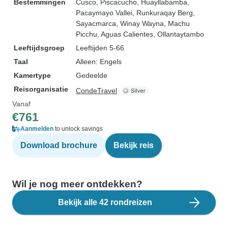
Bestemmingen
Cusco
, Piscacucho
, Huayllabamba
,
Pacaymayo Vallei
, Runkuraqay Berg
,
Sayacmarca
, Winay Wayna
, Machu
Picchu
, Aguas Calientes
, Ollantaytambo
Leeftijdsgroep
Leeftijden 5-66
Taal
Alleen: Engels
Kamertype
Gedeelde
Reisorganisatie
CondeTravel
Vanaf
€761
Aanmelden
to unlock savings
Download brochure
Bekijk reis
Wil je nog meer ontdekken?
Bekijk alle 42 rondreizen