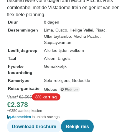
besteed twee volle dagen aan Machu Picchu. Reis
comfortabel met de Vistadome-trein en geniet van een
flexibele planning.
Duur
8 dagen
Bestemmingen
Lima
, Cusco
, Heilige Vallei
, Pisac
,
Ollantaytambo
, Machu Picchu
,
Saqsaywaman
Leeftijdsgroep
Alle leeftijden welkom
Taal
Alleen: Engels
Fysieke
Gemakkelijk
beoordeling
Kamertype
Solo-reizigers, Gedeelde
Reisorganisatie
Globus
Vanaf
€2.595
8% korting
€2.378
+€350 aanloopkosten
Aanmelden
to unlock savings
Download brochure
Bekijk reis