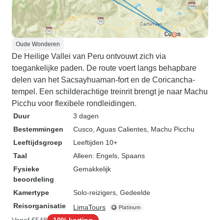
Oude Wonderen
De Heilige Vallei van Peru ontvouwt zich via
toegankelijke paden. De route voert langs behapbare
delen van het Sacsayhuaman-fort en de Coricancha-
tempel. Een schilderachtige treinrit brengt je naar Machu
Picchu voor flexibele rondleidingen.
Duur
3 dagen
Bestemmingen
Cusco
, Aguas Calientes
, Machu Picchu
Leeftijdsgroep
Leeftijden 10+
Taal
Alleen: Engels, Spaans
Fysieke
Gemakkelijk
beoordeling
Kamertype
Solo-reizigers, Gedeelde
Reisorganisatie
LimaTours
Vanaf
€548
10% korting