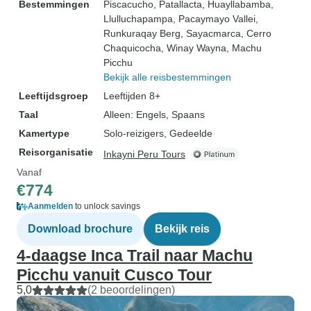
Bestemmingen
Piscacucho
, Patallacta
, Huayllabamba
,
Llulluchapampa
, Pacaymayo Vallei
,
Runkuraqay Berg
, Sayacmarca
, Cerro
Chaquicocha
, Winay Wayna
, Machu
Picchu
Bekijk alle reisbestemmingen
Leeftijdsgroep
Leeftijden 8+
Taal
Alleen: Engels, Spaans
Kamertype
Solo-reizigers, Gedeelde
Reisorganisatie
Inkayni Peru Tours
Vanaf
€774
Aanmelden
to unlock savings
Download brochure
Bekijk reis
4-daagse Inca Trail naar Machu
Picchu vanuit Cusco Tour
5,0
(2 beoordelingen)