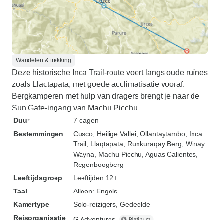
Wandelen & trekking
Deze historische Inca Trail-route voert langs oude ruïnes
zoals Llactapata, met goede acclimatisatie vooraf.
Bergkamperen met hulp van dragers brengt je naar de
Sun Gate-ingang van Machu Picchu.
Duur
7 dagen
Bestemmingen
Cusco
, Heilige Vallei
, Ollantaytambo
, Inca
Trail
, Llaqtapata
, Runkuraqay Berg
, Winay
Wayna
, Machu Picchu
, Aguas Calientes
,
Regenboogberg
Leeftijdsgroep
Leeftijden 12+
Taal
Alleen: Engels
Kamertype
Solo-reizigers, Gedeelde
Reisorganisatie
G Adventures