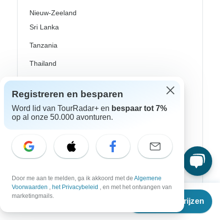
Nieuw-Zeeland
Sri Lanka
Tanzania
Thailand
Vietnam
Registreren en besparen
Denemarken
Word lid van TourRadar+ en
bespaar tot 7%
op al onze 50.000 avonturen.
Donau riviercruises
Griekenland
Griekse eilanden
Groot-Brittannië
Door me aan te melden, ga ik akkoord met de
Algemene
Voorwaarden
,
het Privacybeleid
, en met het ontvangen van
Ijsland
Vanaf
marketingmails.
Reisdata & prijzen
€
1.089
per persoon
Ierland