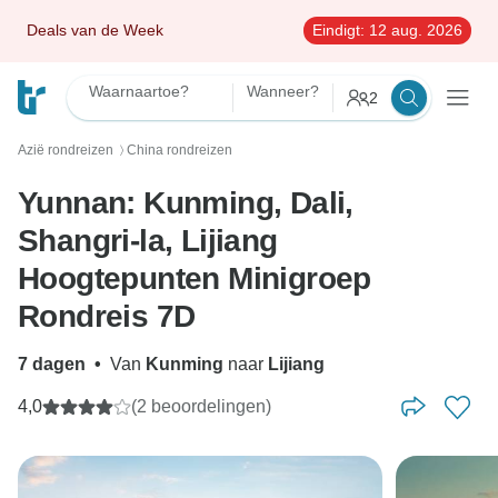
Deals van de Week
Eindigt:
12 aug. 2026
Waarnaartoe?
Wanneer?
2
Azië rondreizen
China rondreizen
〉
Yunnan: Kunming, Dali,
Shangri-la, Lijiang
Hoogtepunten Minigroep
Rondreis 7D
7 dagen
•
Van
Kunming
naar
Lijiang
4,0
(2 beoordelingen)