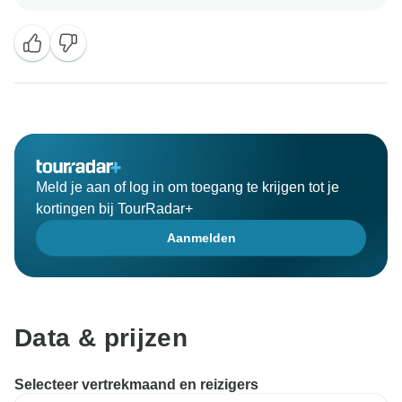
gecontroleerd. We zijn ook van plan om tegelijkertijd
meer betere hotels en restaurants te ontwikkelen. We
beloven om voortdurend professionele service te
Meld je aan of log in om toegang te krijgen tot je
kortingen bij TourRadar+
Aanmelden
Data & prijzen
Selecteer vertrekmaand en reizigers