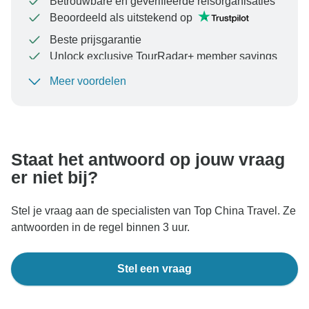
Betrouwbare en geverifieerde reisorganisaties
Beoordeeld als uitstekend op
Beste prijsgarantie
Unlock exclusive TourRadar+ member savings
Meer voordelen
Om uw betaling te beschermen en ervoor te zorgen
dat uw boeking in Oostenrijk wordt verwerkt, moet u
nooit geld overmaken of communiceren buiten de
TourRadar-website of -app.
Staat het antwoord op jouw vraag
er niet bij?
Stel je vraag aan de specialisten van Top China Travel. Ze
antwoorden in de regel binnen 3 uur.
Stel een vraag