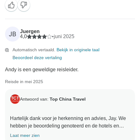
Juergen
JB
4,0
•
juni 2025
Automatisch vertaald.
Bekijk in originele taal
Beoordeel deze vertaling
Andy is een geweldige reisleider.
Reisde in mei 2025
Antwoord van:
Top China Travel
Hartelijk dank voor je herkenning en advies, Jay. We
hebben je beoordeling genoteerd en de hotels en
restaurants die we hebben gebruikt dubbel
Laat meer zien