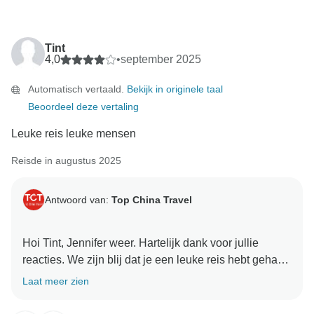
Tint
4,0
•
september 2025
Automatisch vertaald.
Bekijk in originele taal
Beoordeel deze vertaling
Leuke reis leuke mensen
Reisde in augustus 2025
Antwoord van:
Top China Travel
Hoi Tint, Jennifer weer. Hartelijk dank voor jullie
reacties. We zijn blij dat je een leuke reis hebt gehad
in Yunnan, China. En we zullen service van hoge
Laat meer zien