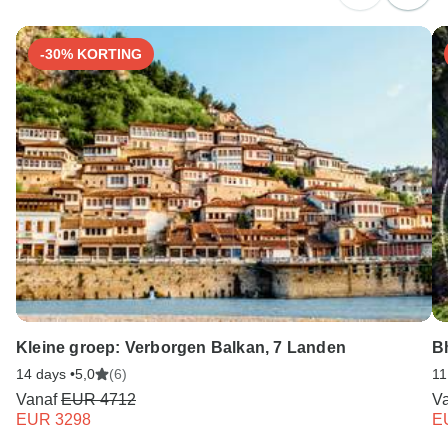
China. Idealiter 6 maanden voor de reis.
-30% KORTING
Kleine groep: Verborgen Balkan, 7 Landen
Bh
14 days •
5,0
(6)
11
Vanaf
EUR 4712
V
EUR 3298
E