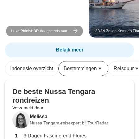
Luxe Phinisi: 3D-daagse reis naar
3D2N Zeilen Komodo Flor
Komodo eiland
Indonesië
Bekijk meer
Indonesië overzicht
Bestemmingen
Reisduur
De beste Nussa Tengara
rondreizen
Verzameld door
Melissa
Nussa Tengara-reisexpert bij TourRadar
3 Dagen Fascinerend Flores