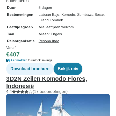
buitenjacuzzi.
Duur
5 dagen
Bestemmingen
Labuan Bajo
, Komodo
, Sumbawa Besar
,
Eiland Lombok
Leeftijdsgroep
Alle leeftijden welkom
Taal
Alleen: Engels
Reisorganisatie
Pesona Indo
Vanaf
€407
Aanmelden
to unlock savings
Download brochure
Bekijk reis
3D2N Zeilen Komodo Flores,
Indonesië
4,4
(17 beoordelingen)