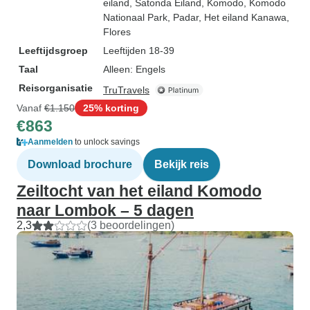
eiland
, Satonda Eiland
, Komodo
, Komodo
Nationaal Park
, Padar
, Het eiland Kanawa
,
Flores
Leeftijdsgroep
Leeftijden 18-39
Taal
Alleen: Engels
Reisorganisatie
TruTravels
Vanaf
€1.150
25% korting
€863
Aanmelden
to unlock savings
Download brochure
Bekijk reis
Zeiltocht van het eiland Komodo
naar Lombok – 5 dagen
2,3
(3 beoordelingen)