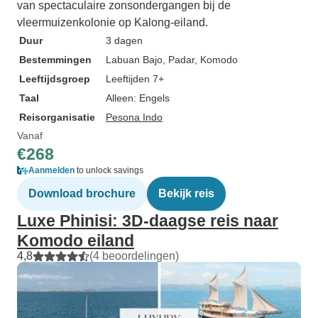
van spectaculaire zonsondergangen bij de
vleermuizenkolonie op Kalong-eiland.
Duur
3 dagen
Bestemmingen
Labuan Bajo
, Padar
, Komodo
Leeftijdsgroep
Leeftijden 7+
Taal
Alleen: Engels
Reisorganisatie
Pesona Indo
Vanaf
€268
Aanmelden
to unlock savings
Download brochure
Bekijk reis
Luxe Phinisi: 3D-daagse reis naar
Komodo eiland
4,8
(4 beoordelingen)