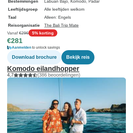
Bestemmingen
Labuan Bajo
, Komodo
, Padar
Leeftijdsgroep
Alle leeftijden welkom
Taal
Alleen: Engels
Reisorganisatie
The Bali Trip Mate
Vanaf
€296
5% korting
€281
Aanmelden
to unlock savings
Download brochure
Bekijk reis
Komodo eilandhopper
4,7
(386 beoordelingen)