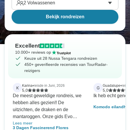
2
Volwassenen
Bekijk rondreizen
Excellent
10.000+ reviews op
Keuze uit 28 Nussa Tengara rondreizen
450+ geverifieerde recensies van TourRadar-
reizigers
Karina
•
reisde in Juni, 2026
Guadalupe
•
reisd
K
G
5,0
5,0
De meest geweldige rondreis, we
Ik heb echt genot
hebben alles gezien!! De
Komodo eilandho
uitzichten, de draken en de
mantaroggen. Onze gids Evo
Lees meer
stond altijd voor ons klaar om al
3 Dagen Fascinerend Flores