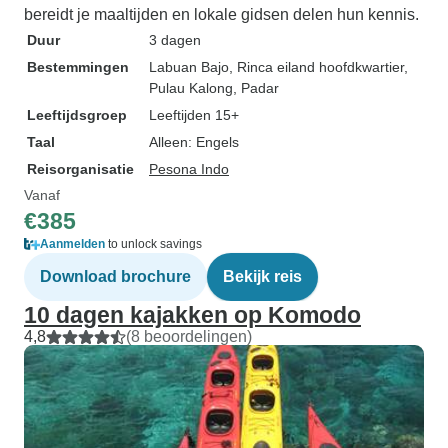
bereidt je maaltijden en lokale gidsen delen hun kennis.
Duur
3 dagen
Bestemmingen
Labuan Bajo
, Rinca eiland hoofdkwartier
,
Pulau Kalong
, Padar
Leeftijdsgroep
Leeftijden 15+
Taal
Alleen: Engels
Reisorganisatie
Pesona Indo
Vanaf
€385
Aanmelden
to unlock savings
Download brochure
Bekijk reis
10 dagen kajakken op Komodo
4,8
(8 beoordelingen)