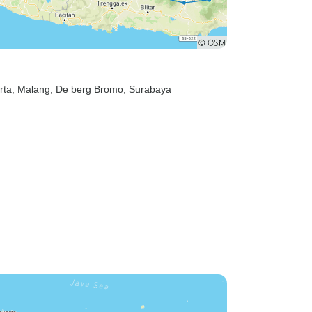
storisch en
unt, vooral
ve
wilt zien en
in 2010
rta
, Malang
, De berg Bromo
, Surabaya