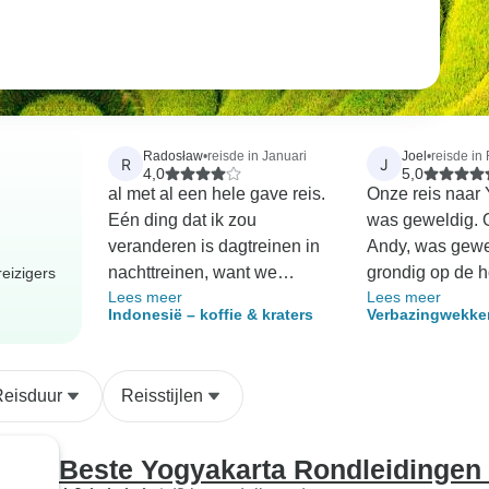
Radosław
•
reisde in Januari
Joel
•
reisde in
R
J
4,0
5,0
al met al een hele gave reis.
Onze reis naar
Eén ding dat ik zou
was geweldig. 
veranderen is dagtreinen in
Andy, was gewe
nachttreinen, want we
grondig op de 
eizigers
Lees meer
Lees meer
hadden wel wat andere
alles wat we za
Indonesië – koffie & kraters
Verbazingwekke
dingen kunnen doen tijdens
uitstekende uitl
door Yogyakarta
die 2 dagen van gewoon op
zorgde ervoor da
plaatselijke bev
onze billen zitten :P
bezienswaardi
Reisduur
Reisstijlen
volledig verzor
De reisorganisa
organiseerde 4
Beste Yogyakarta Rondleidingen
echt interessan