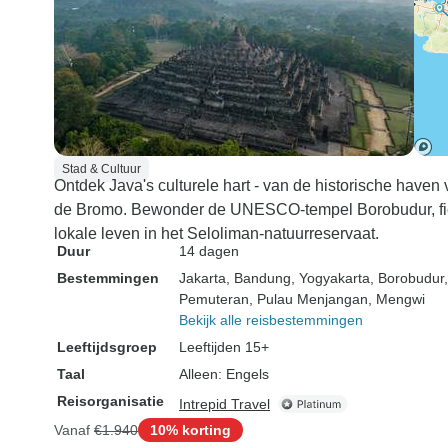
Stad & Cultuur
Ontdek Java's culturele hart - van de historische have
de Bromo. Bewonder de UNESCO-tempel Borobudur, fiet
lokale leven in het Seloliman-natuurreservaat.
Duur
14 dagen
Bestemmingen
Jakarta
, Bandung
, Yogyakarta
, Borobudur
Pemuteran
, Pulau Menjangan
, Mengwi
Bekijk alle reisbestemmingen
Leeftijdsgroep
Leeftijden 15+
Taal
Alleen: Engels
Reisorganisatie
Intrepid Travel
Vanaf
€1.940
10% korting