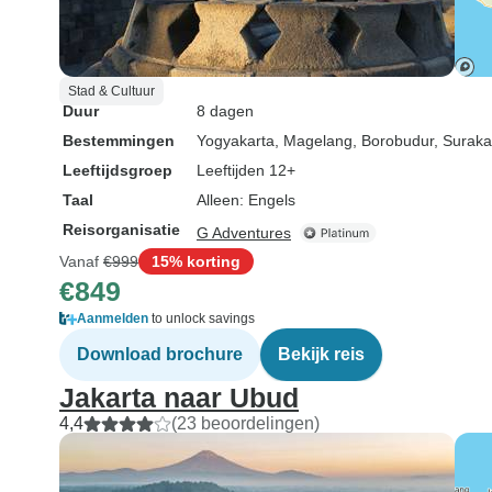
waard vanuit hi
geologisch oogp
als je een actie
Stad & Cultuur
vulkaankaldera 
Duur
8 dagen
de vulkaan die 
Bestemmingen
Yogyakarta
, Magelang
, Borobudur
, Suraka
uitbarstte.
Leeftijdsgroep
Leeftijden 12+
Taal
Alleen: Engels
Reisorganisatie
G Adventures
Vanaf
€999
15% korting
€849
Aanmelden
to unlock savings
Download brochure
Bekijk reis
Jakarta naar Ubud
4,4
(23 beoordelingen)