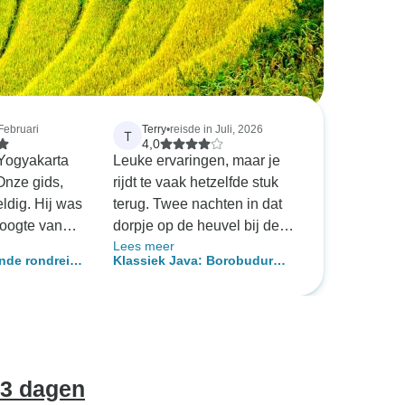
 Februari
Terry
•
reisde in Juli, 2026
T
4,0
 Yogyakarta
Leuke ervaringen, maar je
Onze gids,
rijdt te vaak hetzelfde stuk
ldig. Hij was
terug. Twee nachten in dat
hoogte van
dorpje op de heuvel bij de
Lees meer
gen en gaf
Bromo is niet nodig;
nde rondreis
Klassiek Java: Borobudur
eg. Hij
misschien kun je in plaats
 met de
&amp; Mt Bromo
t we bij alle
daarvan beter een nacht in
olking
gheden
Surabaya doorbrengen.
gd werden.
tie
 dagen van
 3 dagen
te bezoeken.