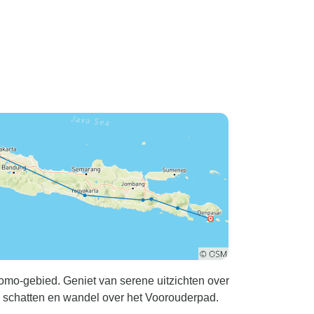
nisatie is om
aal niet aan
et er ook op
t wellington
ragen en ze
ote maten.
bent met
f groter,
laarzen
sen. Aan
tocht was ik
 was inclusief
f het
een goed uur
ijderd is. Ik
e geregelde
omo-gebied. Geniet van serene uitzichten over
de veel geld.
 schatten en wandel over het Voorouderpad.
je deze tour