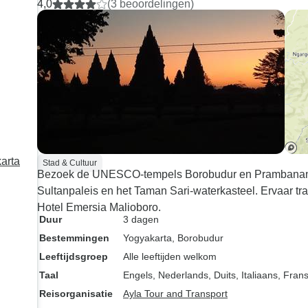
4,0
(3 beoordelingen)
Bij een paar van
zorgden ze ervo
gidsen van de 
die super desk
en alles in detai
Het enige minp
ons bezoek aan
spelonk. Als het
regenseizoen w
geweldig zijn 
arta
Stad & Cultuur
Bezoek de UNESCO-tempels Borobudur en Prambanan. O
met touw en ha
Sultanpaleis en het Taman Sari-waterkasteel. Ervaar tra
naar beneden g
Hotel Emersia Malioboro.
worden. De grot
Duur
3 dagen
helemaal modde
Bestemmingen
Yogyakarta
, Borobudur
was vreselijk m
Leeftijdsgroep
Alle leeftijden welkom
verder te gaan i
Taal
Engels, Nederlands, Duits, Italiaans, Fran
van de grot met
rotsformaties. M
Reisorganisatie
Ayla Tour and Transport