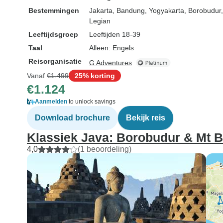
boekt, ten zeer
Bestemmingen
Jakarta
, Bandung
, Yogyakarta
, Borobudur
om te upgraden
Legian
minstens een 4☆
Leeftijdsgroep
Leeftijden 18-39
kostenverschil 
Taal
Alleen: Engels
verwaarlozen, 
Reisorganisatie
G Adventures
moeite waard. 
Vanaf
€1.499
25% korting
zou erg basic zi
€1.124
waarschijnlijk n
acceptabel. Ondanks de grot
Aanmelden
to unlock savings
heb ik deze rei
Download brochure
Bekijk reis
gegeven, vanw
Klassiek Java: Borobudur & Mt 
reisschema en 
vanwege onze g
4,0
(1 beoordeling)
Iedereen die In
bezoekt zou dez
reisschema mo
opnemen. Het i
toeristische pla
Bali, maar zo d