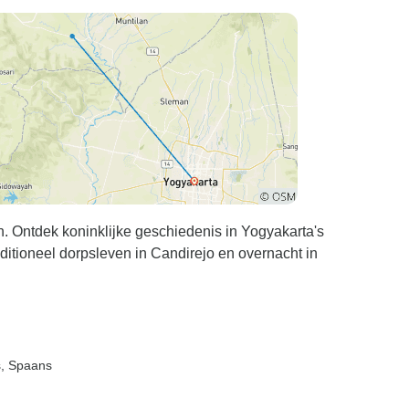
 de sites
or dat we
site hadden
undig waren
l uitlegden.
untje was
 een
 niet het
as, zou het
geweest om
ntdek koninklijke geschiedenis in Yogyakarta's
rnas 60 meter
ditioneel dorpsleven in Candirejo en overnacht in
ebracht te
 was echter
rig en het
oeilijk om
n het deel
s, Spaans
 de
ijn advies