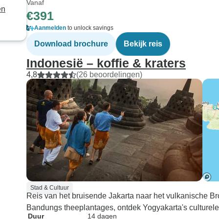
aan de reisorga
Vanaf
en
deze grot helem
€391
te bieden in het
Aanmelden
to unlock savings
regenseizoen. L
Download brochure
Bekijk reis
dat je in de gro
laarzen moet d
Indonesië – koffie & kraters
hebben geen gr
4,8
(26 beoordelingen)
Als je een man 
schoenmaat 11 o
zullen ze geen 
hebben die je pas
het eind van de 
verrast. De tour
r/t vervoer vana
vliegveld, dat 
van de stad verw
Stad & Cultuur
annuleerde onz
Reis van het bruisende Jakarta naar het vulkanische Br
taxi en bespaar
Bandungs theeplantages, ontdek Yogyakarta's culturele
Ook zou ik, als 
Duur
14 dagen