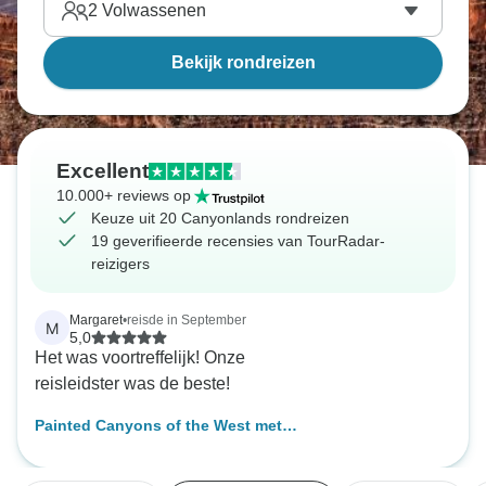
2
Volwassenen
Bekijk rondreizen
Excellent
10.000+ reviews op
Keuze uit 20 Canyonlands rondreizen
19 geverifieerde recensies van TourRadar-
reizigers
Margaret
•
reisde in September
M
5,0
Het was voortreffelijk! Onze
reisleidster was de beste!
Painted Canyons of the West met
de vijf nationale parken van Utah
(Denver, CO naar Las Vegas, NV)