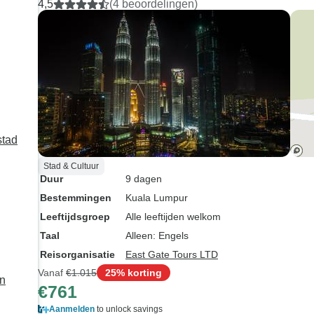
4,5
(4 beoordelingen)
achtergrondinformatie. Het
raden andere r
was een onvergetelijke
om rekening te
ervaring, en we zouden het
de reistijd van
zeker aan anderen
luchthaven, wan
aanraden!
uur rijden vana
van KUL.
stad
Stad & Cultuur
Duur
9 dagen
Bestemmingen
Kuala Lumpur
Leeftijdsgroep
Alle leeftijden welkom
Taal
Alleen: Engels
Reisorganisatie
East Gate Tours LTD
Vanaf
€1.015
25% korting
en
€761
Aanmelden
to unlock savings