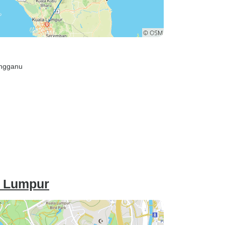
engganu
a Lumpur