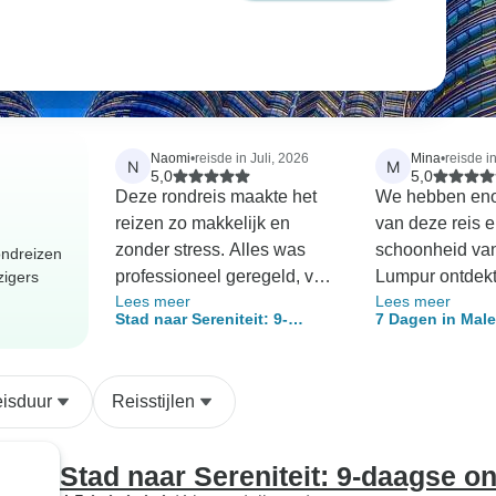
Naomi
•
reisde in Juli, 2026
Mina
•
reisde i
N
M
5,0
5,0
Deze rondreis maakte het
We hebben en
reizen zo makkelijk en
van deze reis 
zonder stress. Alles was
schoonheid va
ondreizen
professioneel geregeld, van
Lumpur ontdekt
zigers
Lees meer
Lees meer
de transfers vanaf het
dankzij de gew
Stad naar Sereniteit: 9-
7 Dagen in Male
vliegveld tot het verblijf in
van onze chauff
daagse ontdekkingstocht
beste van de st
het hotel. We hebben een
die alle
door Maleisië
Lumpur te ontd
aantal geweldige plekken
bezienswaardi
isduur
Reisstijlen
bezocht, en onze chauffeur
zijn duimpje k
was vriendelijk en goed
grote dank aan
geïnformeerd; hij gaf ons
hotel, want er 
Stad naar Sereniteit: 9-daagse o
tijdens de rit interessante
restaurants in de