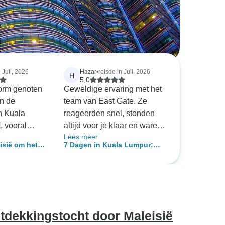
n Juli, 2026
Hazar
•
reisde in Juli, 2026
H
5,0
orm genoten
Geweldige ervaring met het
en de
team van East Gate. Ze
n Kuala
reageerden snel, stonden
, vooral
altijd voor je klaar en waren
Lees meer
eldige hulp
er altijd als je ze nodig had,
isië om het
7 Dagen in Kuala Lumpur:
eur Kelvin,
waardoor mijn solo-reis
ad Kuala
Bezienswaardigheden,
soepel en zonder stress
ekken.
Cultuur &amp; Rondvaarten
gheden op
verliep. De rondleidingen
ende. Ook een
waren goed georganiseerd
 het Mercure-
en we hebben veel van de
waren veel
topattracties van Kuala
ntdekkingstocht door Maleisië
 buurt. We
Lumpur bezocht. Onze