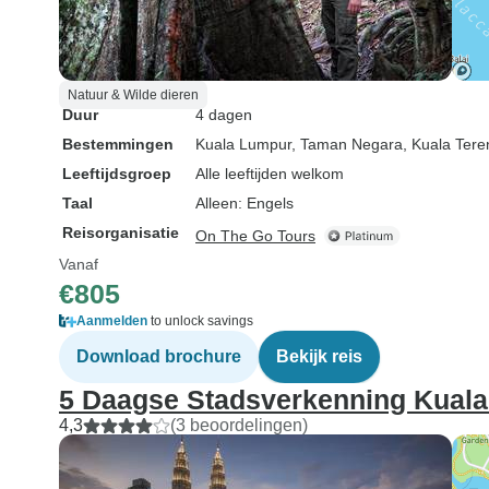
Natuur & Wilde dieren
Duur
4 dagen
Bestemmingen
Kuala Lumpur
, Taman Negara
, Kuala Ter
Leeftijdsgroep
Alle leeftijden welkom
Taal
Alleen: Engels
Reisorganisatie
On The Go Tours
Vanaf
€805
Aanmelden
to unlock savings
Download brochure
Bekijk reis
5 Daagse Stadsverkenning Kual
4,3
(3 beoordelingen)