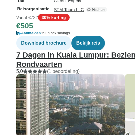
Taal
Alleen: Engels
Reisorganisatie
STM Tours LLC
Vanaf
€722
30% korting
€505
Aanmelden
to unlock savings
Download brochure
Bekijk reis
7 Dagen in Kuala Lumpur: Bezie
Rondvaarten
5,0
(1 beoordeling)