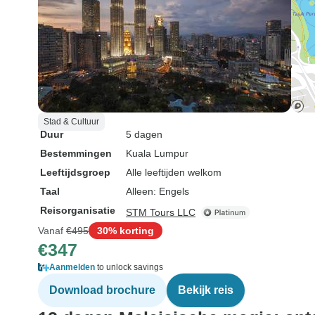
Stad & Cultuur
Duur
5 dagen
Bestemmingen
Kuala Lumpur
Leeftijdsgroep
Alle leeftijden welkom
Taal
Alleen: Engels
Reisorganisatie
STM Tours LLC
Vanaf
€495
30% korting
€347
Aanmelden
to unlock savings
Download brochure
Bekijk reis