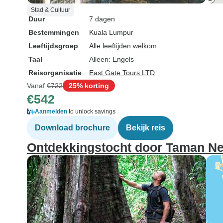
Stad & Cultuur
Duur
7 dagen
Bestemmingen
Kuala Lumpur
Leeftijdsgroep
Alle leeftijden welkom
Taal
Alleen: Engels
Reisorganisatie
East Gate Tours LTD
Vanaf
€722
25% korting
€542
Aanmelden
to unlock savings
Download brochure
Bekijk reis
Ontdekkingstocht door Taman Ne