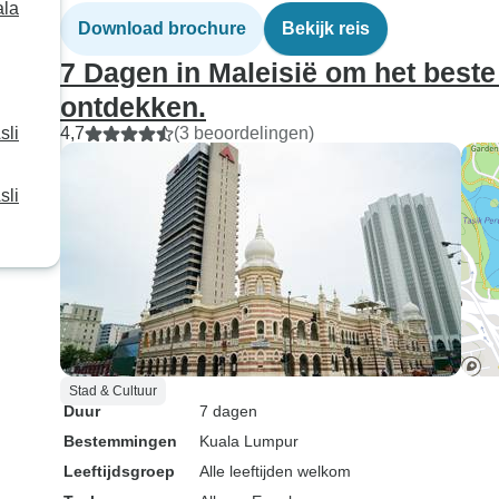
ala
Download brochure
Bekijk reis
7 Dagen in Maleisië om het beste
ontdekken.
sli
4,7
(3 beoordelingen)
sli
Stad & Cultuur
Duur
7 dagen
Bestemmingen
Kuala Lumpur
Leeftijdsgroep
Alle leeftijden welkom