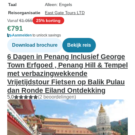
Taal
Alleen: Engels
Reisorganisatie
East Gate Tours LTD
Vanaf
€1.055
25% korting
€791
Aanmelden
to unlock savings
Download brochure
Bekijk reis
6 Dagen in Penang Inclusief George
Town Erfgoed , Penang Hill & Tempel
met verbazingwekkende
Vrijetijdstour Fietsen op Balik Pulau
dan Ronde Eiland Ontdekking
5,0
(2 beoordelingen)