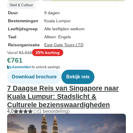
Stad & Cultuur
Duur
9 dagen
Bestemmingen
Kuala Lumpur
Leeftijdsgroep
Alle leeftijden welkom
Taal
Alleen: Engels
Reisorganisatie
East Gate Tours LTD
Vanaf
€1.015
25% korting
€761
Aanmelden
to unlock savings
Download brochure
Bekijk reis
7 Daagse Reis van Singapore naar
Kuala Lumpur: Stadslicht &
Culturele bezienswaardigheden
4,0
(1 beoordeling)