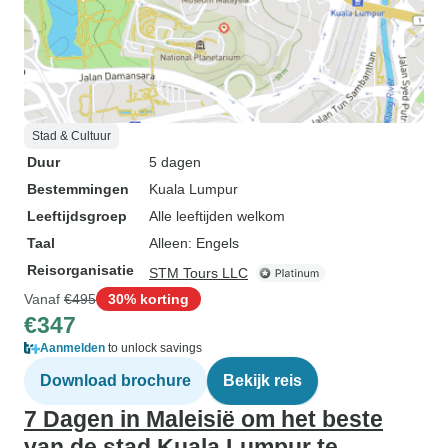
Stad & Cultuur
Duur
5 dagen
Bestemmingen
Kuala Lumpur
Leeftijdsgroep
Alle leeftijden welkom
Taal
Alleen: Engels
Reisorganisatie
STM Tours LLC
Vanaf
€495
30% korting
€347
Aanmelden
to unlock savings
Download brochure
Bekijk reis
7 Dagen in Maleisië om het beste
van de stad Kuala Lumpur te