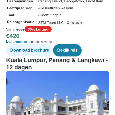
Bestemmingen
Penang Eiland
, Georgetown
, Lucht Itam
Leeftijdsgroep
Alle leeftijden welkom
Taal
Alleen: Engels
Reisorganisatie
STM Tours LLC
Vanaf
€609
30% korting
€426
Aanmelden
to unlock savings
Download brochure
Bekijk reis
Kuala Lumpur, Penang & Langkawi -
12 dagen