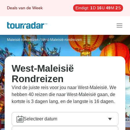
Deals van de Week
Eindigt:
1
D
16
U
49
M
1
S
Maleisië-rondreizen
/
West-Maleisië-rondreizen
West-Maleisië
Rondreizen
Vind de juiste reis voor jou naar West-Maleisië. We
hebben 40 reizen die naar West-Maleisië gaan, de
kortste is 3 dagen lang, en de langste is 16 dagen.
Selecteer datum