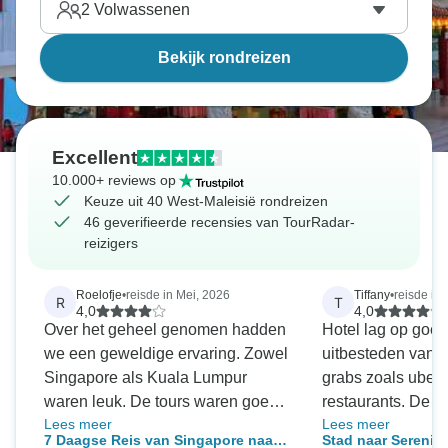
2
Volwassenen
Bekijk rondreizen
Excellent
10.000+ reviews op
Keuze uit 40 West-Maleisië rondreizen
46 geverifieerde recensies van TourRadar-
reizigers
Roelofje
•
reisde in Mei, 2026
Tiffany
•
reisde in
R
T
4,0
4,0
Over het geheel genomen hadden
Hotel lag op goed
we een geweldige ervaring. Zowel
uitbesteden van a
Singapore als Kuala Lumpur
grabs zoals ubers
waren leuk. De tours waren goed
restaurants. De m
Lees meer
Lees meer
georganiseerd. We hebben er één
waren goed. Het 
7 Daagse Reis van Singapore naar
Stad naar Serenite