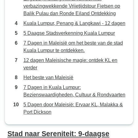
de bagage. Kortom: het was zeer
verbazingwekkende Vrijetijdstour Fietsen op
geslaagd. Azië is een erg leuke
Balik Pulau dan Ronde Eiland Ontdekking
regio om te bezoeken. Wel warm,
Kuala Lumpur, Penang & Langkawi - 12 dagen
dus wees voorbereid...
5 Daagse Stadsverkenning Kuala Lumpur
7 Dagen in Maleisië om het beste van de stad
Kuala Lumpur te ontdekken.
12 dagen Maleisische magie: ontdek KL en
verder
Het beste van Maleisië
7 Dagen in Kuala Lumpur:
Bezienswaardigheden, Cultuur & Rondvaarten
5 Dagen door Maleisië: Ervaar KL, Malakka &
Port Dickson
Stad naar Sereniteit: 9-daagse