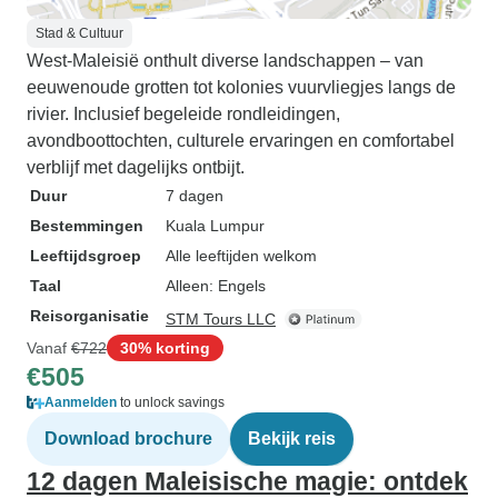
Stad & Cultuur
West-Maleisië onthult diverse landschappen – van
eeuwenoude grotten tot kolonies vuurvliegjes langs de
rivier. Inclusief begeleide rondleidingen,
avondboottochten, culturele ervaringen en comfortabel
verblijf met dagelijks ontbijt.
Duur
7 dagen
Bestemmingen
Kuala Lumpur
Leeftijdsgroep
Alle leeftijden welkom
Taal
Alleen: Engels
Reisorganisatie
STM Tours LLC
Vanaf
€722
30% korting
€505
Aanmelden
to unlock savings
Download brochure
Bekijk reis
12 dagen Maleisische magie: ontdek