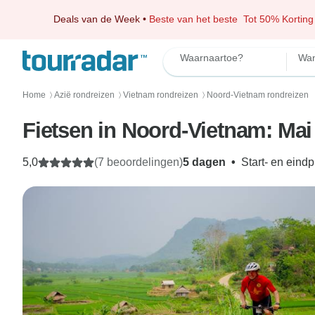
Deals van de Week
•
Beste van het beste
Tot 50% Korting
Waarnaartoe?
Wan
Home
Azië rondreizen
Vietnam rondreizen
Noord-Vietnam rondreizen
〉
〉
〉
Fietsen in Noord-Vietnam: Ma
5,0
(7 beoordelingen)
5 dagen
•
Start- en eind