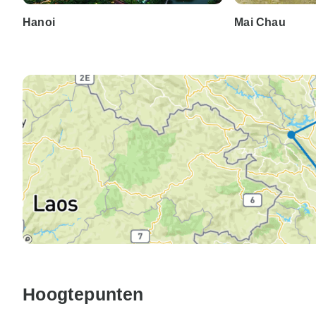
Hanoi
Mai Chau
Hoogtepunten