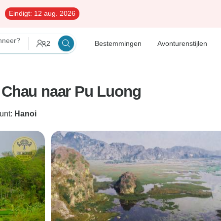
Eindigt:
12 aug. 2026
neer?
2
Bestemmingen
Avonturenstijlen
i Chau naar Pu Luong
punt:
Hanoi