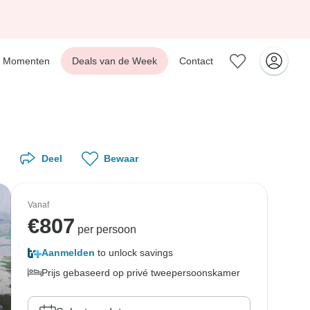
Momenten
Deals van de Week
Contact
Deel
Bewaar
Vanaf
€
807
per persoon
Aanmelden
to unlock savings
Prijs gebaseerd op privé tweepersoonskamer