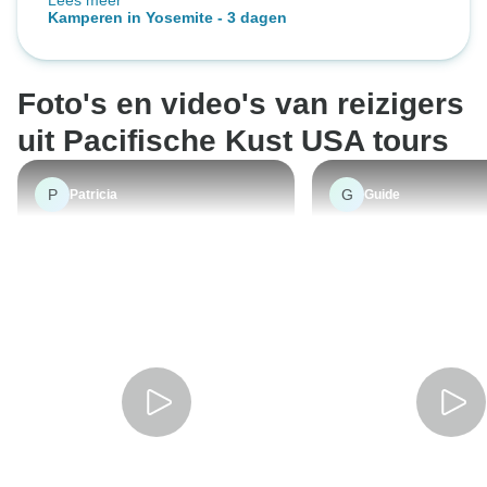
Lees meer
tijdens de hele reis aan al onze
Kamperen in Yosemite - 3 dagen
wensen werd voldaan.
Foto's en video's van reizigers
uit Pacifische Kust USA tours
P
G
Patricia
Guide