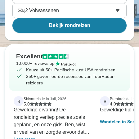
2
Volwassenen
Bekijk rondreizen
Excellent
10.000+ reviews op
Keuze uit 50+ Pacifische kust USA rondreizen
250+ geverifieerde recensies van TourRadar-
reizigers
Shiva
•
reisde in Juli, 2026
Brent
•
reisde in 
S
B
5,0
4,0
Geweldige ervaring! De
Geweldige tijd en
rondleiding verliep precies zoals
Wandelen in Sequ
gepland, en onze gids, Ben, wist
& Yosemite
er veel van en zorgde ervoor dat er