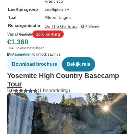
Francisco
Leeftijdsgroep
Leeftijden 7+
Taal
Alleen: Engels
Reisorganisatie
On The Go Tours
Vanaf
€1.520
10% korting
€1.368
+€48 lokale betalingen
Aanmelden
to unlock savings
Download brochure
Bekijk reis
Yosemite High Country Basecamp
Tour
5,0
(1 beoordeling)