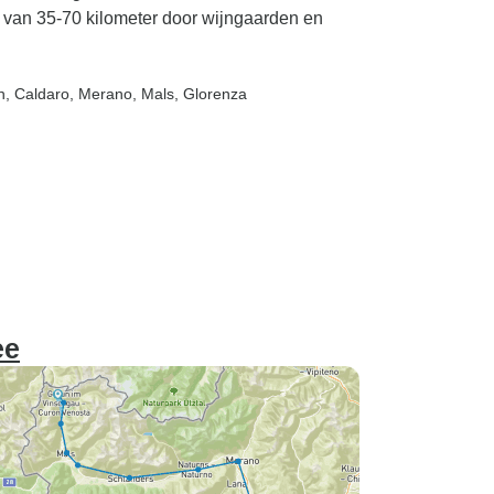
s van 35-70 kilometer door wijngaarden en
n
, Caldaro
, Merano
, Mals
, Glorenza
ee