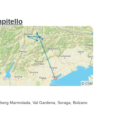
pitello
 berg Marmolada
, Val Gardena
, Soraga
, Bolzano