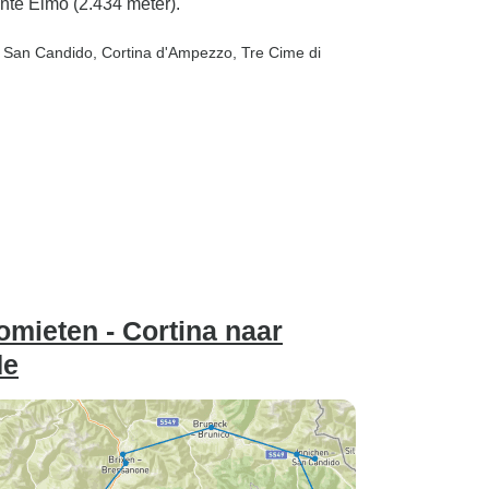
te Elmo (2.434 meter).
, San Candido
, Cortina d'Ampezzo
, Tre Cime di
omieten - Cortina naar
de