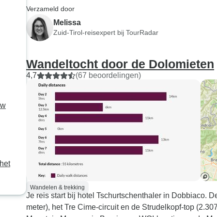
mensen in goede banen te
gedetailleerde 
Verzameld door
leiden, maar ik zou Explor
over het gebied
Melissa
aanraden om niet meer dan
en uitstekende
Zuid-Tirol-reisexpert bij TourRadar
8-10 wandelgasten mee te
eetgelegenhed
nemen. Accom was goed,
zouden zeker w
Wandeltocht door de Dolomieten
eten geweldig. Allore en
boeken!
4,7
andiarmo.
(67 beoordelingen)
uw
het
Wandelen & trekking
Je reis start bij hotel Tschurtschenthaler in Dobbiaco. 
meter), het Tre Cime-circuit en de Strudelkopf-top (2.