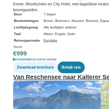
Krone, Mondschein en City Hotel, met dagelijkse route
boomgaarden.
Duur
7 dagen
Bestemmingen
Brixen
, Brennero
, Klausen
, Bolzano
, Eppa
Leeftijdsgroep
Alle leeftijden welkom
Taal
Alleen: Engels, Duits
Reisorganisatie
Eurobike
Vanaf
€999
Aanmelden
to unlock savings
Download brochure
Bekijk reis
Van Reschensee naar Kalterer S