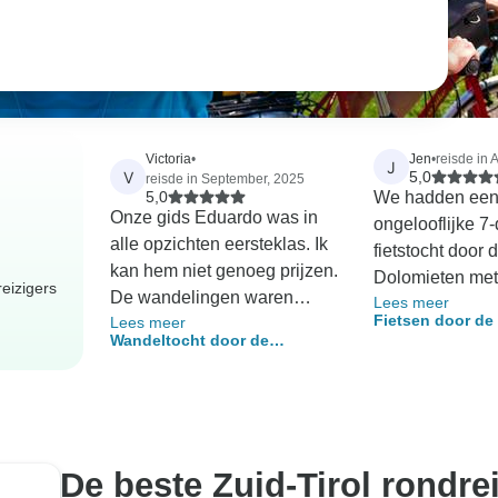
Victoria
•
Jen
•
reisde in 
J
V
5,0
reisde in September, 2025
5,0
We hadden ee
Onze gids Eduardo was in
ongelooflijke 7
alle opzichten eersteklas. Ik
fietstocht door 
kan hem niet genoeg prijzen.
Dolomieten met
eizigers
De wandelingen waren
Lees meer
Europe. Ze rea
Fietsen door de
Lees meer
geweldig, ook al varieerde
snel op onze v
Wandeltocht door de
Dolomieten - Cor
het niveau enorm met 16
deden meer dan
Dolomieten
Bolzano - Klassi
mensen op de reis - naar
om ons te help
Begeleide
mijn mening veel te veel
trein- en busrei
mensen voor 1 gids.
startlocatie. De
Eduardo heeft heel goed
GPS ervaring d
De beste Zuid-Tirol rondre
werk geleverd door zoveel
gaven was uits