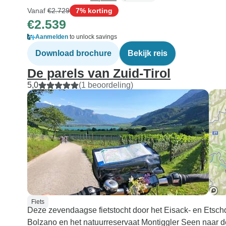
Vanaf
€2.729
7% korting
€2.539
Aanmelden
to unlock savings
Download brochure
Bekijk reis
De parels van Zuid-Tirol
5,0
(1 beoordeling)
Fiets
Deze zevendaagse fietstocht door het Eisack- en Etschda
Bolzano en het natuurreservaat Montiggler Seen naar d