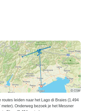
informatie
, de steden
en. We
eer bij hen
De routes leiden naar het Lago di Braies (1.494
307 meter). Onderweg bezoek je het Messner