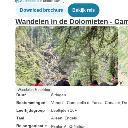
Aanmelden
to unlock savings
Download brochure
Bekijk reis
Wandelen in de Dolomieten - Cam
Wandelen & trekking
Duur
8 dagen
Bestemmingen
Venetië
, Campitello di Fassa
, Canazei
, De
Leeftijdsgroep
Leeftijden 16+
Taal
Alleen: Engels
Reisorganisatie
Explore!