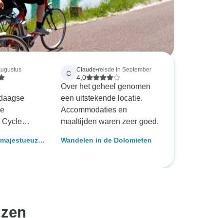
Augustus
Claude
•
reisde in September
C
4,0
n
Over het geheel genomen
-daagse
een uitstekende locatie.
de
Accommodaties en
 Cycle
maaltijden waren zeer goed.
geerden zeer
 majestueuze
Wandelen in de Dolomieten
ragen en
tina naar
 hun best
eke Zelf
en met onze
s naar de
 Ride with
ie ze ons
izen
tekend, met