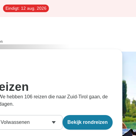
Eindigt:
12 aug. 2026
en
eizen
. We hebben 106 reizen die naar Zuid-Tirol gaan, de
 dagen.
Volwassenen
Bekijk rondreizen