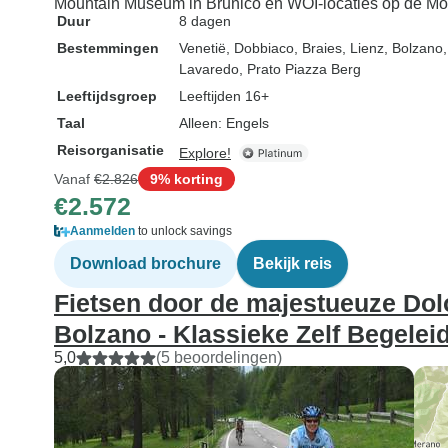
Mountain Museum in Brunico en WOI-locaties op de Mon
Duur
8 dagen
Bestemmingen
Venetië
, Dobbiaco
, Braies
, Lienz
, Bolzano
Lavaredo
, Prato Piazza Berg
Leeftijdsgroep
Leeftijden 16+
Taal
Alleen: Engels
Reisorganisatie
Explore!
Vanaf
€2.826
9% korting
€2.572
Aanmelden
to unlock savings
Download brochure
Bekijk reis
Fietsen door de majestueuze Dol
Bolzano - Klassieke Zelf Begelei
5,0
(5 beoordelingen)