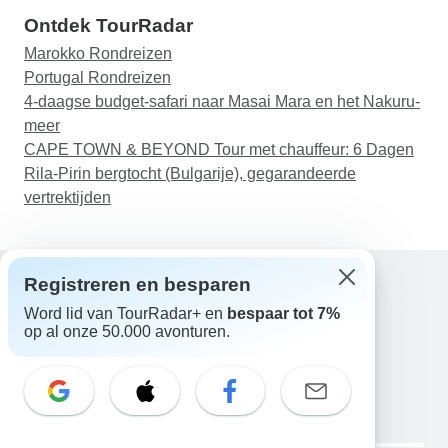
Ontdek TourRadar
Marokko Rondreizen
Portugal Rondreizen
4-daagse budget-safari naar Masai Mara en het Nakuru-
meer
CAPE TOWN & BEYOND Tour met chauffeur: 6 Dagen
Rila-Pirin bergtocht (Bulgarije), gegarandeerde
vertrektijden
Registreren en besparen
Word lid van TourRadar+ en
bespaar tot 7%
Hulp
op al onze 50.000 avonturen.
Neem contact met ons op
Nederland +31 858 881 876
E-mail: support@tourradar.com
Taal selecteren
EN
DE
ES
FR
NL