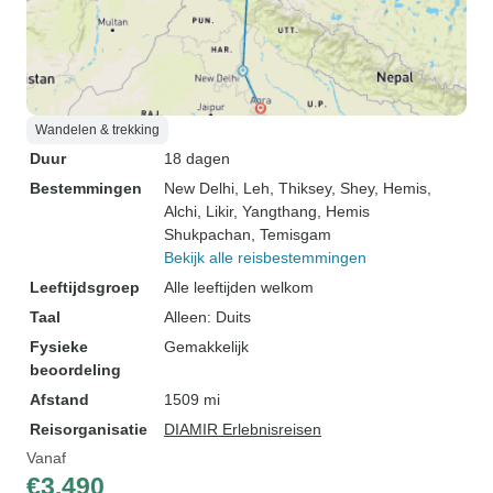
Wandelen & trekking
Duur
18 dagen
Bestemmingen
New Delhi
, Leh
, Thiksey
, Shey
, Hemis
,
Alchi
, Likir
, Yangthang
, Hemis
Shukpachan
, Temisgam
Bekijk alle reisbestemmingen
Leeftijdsgroep
Alle leeftijden welkom
Taal
Alleen: Duits
Fysieke
Gemakkelijk
beoordeling
Afstand
1509 mi
Reisorganisatie
DIAMIR Erlebnisreisen
Vanaf
€3.490