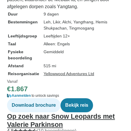
afgelegen dorpen zoals Yangtang.
Duur
9 dagen
Bestemmingen
Leh
, Likir
, Alchi
, Yangthang
, Hemis
Shukpachan
, Tingmosgang
Leeftijdsgroep
Leeftijden 12+
Taal
Alleen: Engels
Fysieke
Gemiddeld
beoordeling
Afstand
515 mi
Reisorganisatie
Yellowwood Adventures Ltd
Vanaf
€1.867
Aanmelden
to unlock savings
Download brochure
Bekijk reis
Op zoek naar Snow Leopards met
Valerie Parkinson
4,8
(10 beoordelingen)