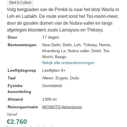
Stad & Cultuur
Volg bergpaden van de Prinkti-la naar het dorp Wanla in
Leh en Ladakh. De route voert rond het Tso-moriri-meer,
door de gouden duinen van de Nubra-vallei en langs
afgelegen kloosters zoals Lamayuru en Thiksey.
Duur
17 dagen
Bestemmingen
New Delhi
, Delhi
, Leh
, Thiksey
, Hemis
,
Khardūng La
, Nubra vallei
, Diskit
, Tso
Morīri
, Basgo
Bekijk alle reisbestemmingen
Leeftijdsgroep
Leeftijden 9+
Taal
Alleen: Engels, Duits
Fysieke
Gemiddeld
beoordeling
Afstand
1309 mi
Reisorganisatie
MOSKITO Adventures
Vanaf
€2.760