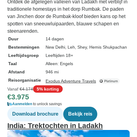
Ontdek de afgelegen valleien van Ladakh met verblijf in
traditionele homestays in het dorp Rumbak. De paden
van Jinchen door de Rumbak-kloof bieden kans op het
spotten van sneeuwluipaarden, blauwe schapen en
steenarenden.
Duur
14 dagen
Bestemmingen
New Delhi
, Leh
, Shey
, Hemis Shukpachan
Leeftijdsgroep
Leeftijden 18+
Taal
Alleen: Engels
Afstand
946 mi
Reisorganisatie
Exodus Adventure Travels
Vanaf
€4.174
5% korting
€3.975
Aanmelden
to unlock savings
Download brochure
Bekijk reis
India: Trektochten in Ladakh