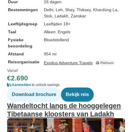
Duur
16 dagen
Bestemmingen
Delhi
, Leh
, Shey
, Thiksey
, Khardūng La
,
Stok
, Ladakh
, Zanskar
Leeftijdsgroep
Leeftijden 18+
Taal
Alleen: Engels
Fysieke
Bloedstollend
beoordeling
Afstand
954 mi
Reisorganisatie
Exodus Adventure Travels
Vanaf
€2.690
Aanmelden
to unlock savings
Download brochure
Bekijk reis
Wandeltocht langs de hooggelegen
Tibetaanse kloosters van Ladakh