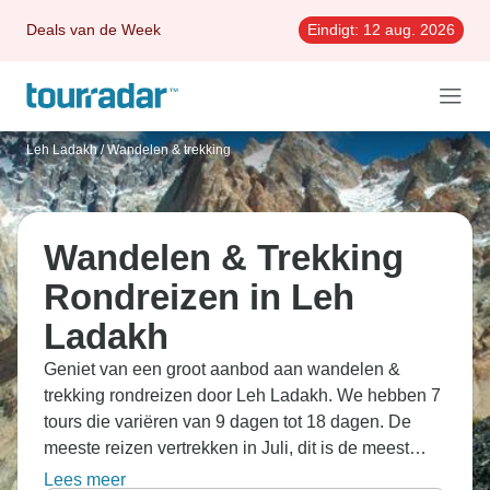
Deals van de Week
Eindigt:
12 aug. 2026
Leh Ladakh
/
Wandelen & trekking
Wandelen & Trekking
Rondreizen in Leh
Ladakh
Geniet van een groot aanbod aan wandelen &
trekking rondreizen door Leh Ladakh. We hebben 7
tours die variëren van 9 dagen tot 18 dagen. De
meeste reizen vertrekken in Juli, dit is de meest
geliefde maand om te gaan.
Lees meer