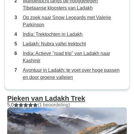
Wandeltocht langs de hooggelegen
Tibetaanse kloosters van Ladakh
Op zoek naar Snow Leopards met Valerie
Parkinson
India: Trektochten in Ladakh
Ladakh: Nubra vallei trektocht
India: Actieve "road trip" van Ladakh naar
Kashmir
Avontuur in Ladakh: te voet over hoge passen
en door groene valleien
Pieken van Ladakh Trek
5,0
(1 beoordeling)