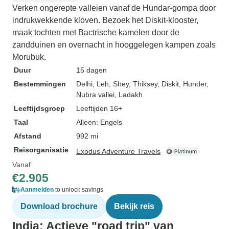
Verken ongerepte valleien vanaf de Hundar-gompa door
indrukwekkende kloven. Bezoek het Diskit-klooster,
maak tochten met Bactrische kamelen door de
zandduinen en overnacht in hooggelegen kampen zoals
Morubuk.
Duur
15 dagen
Bestemmingen
Delhi
, Leh
, Shey
, Thiksey
, Diskit
, Hunder
,
Nubra vallei
, Ladakh
Leeftijdsgroep
Leeftijden 16+
Taal
Alleen: Engels
Afstand
992 mi
Reisorganisatie
Exodus Adventure Travels
Vanaf
€2.905
Aanmelden
to unlock savings
Download brochure
Bekijk reis
India: Actieve "road trip" van